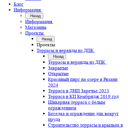
Блог
Информация
Назад
Информация
Магазины
Проекты
Назад
Проекты
Террасы и веранды из ДПК
Назад
Террасы и веранды из ДПК
Закрытые
Открытые
Красивый пирс на озере в Рязани
2024
Терраса в ДНП Заречье 2023
Терраса в КП Кембридж 2019 год
Шикарная терраса с белым
ограждением
Беседка и ограждение дпк вокруг
пруда
Строительство террасы и крыльца в