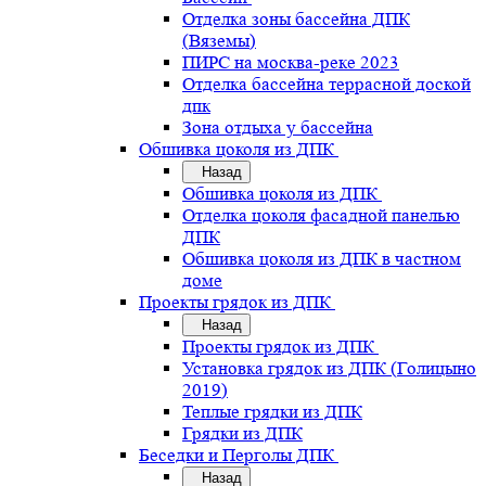
Отделка зоны бассейна ДПК
(Вяземы)
ПИРС на москва-реке 2023
Отделка бассейна террасной доской
дпк
Зона отдыха у бассейна
Обшивка цоколя из ДПК
Назад
Обшивка цоколя из ДПК
Отделка цоколя фасадной панелью
ДПК
Обшивка цоколя из ДПК в частном
доме
Проекты грядок из ДПК
Назад
Проекты грядок из ДПК
Установка грядок из ДПК (Голицыно
2019)
Теплые грядки из ДПК
Грядки из ДПК
Беседки и Перголы ДПК
Назад