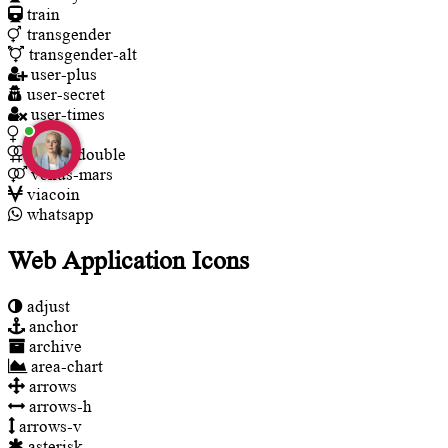
train
transgender
transgender-alt
user-plus
user-secret
user-times
venus
venus-double
venus-mars
viacoin
whatsapp
Web Application Icons
adjust
anchor
archive
area-chart
arrows
arrows-h
arrows-v
asterisk