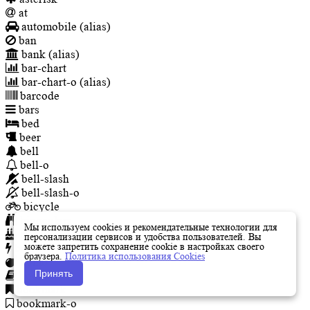
at
automobile
(alias)
ban
bank
(alias)
bar-chart
bar-chart-o
(alias)
barcode
bars
bed
beer
bell
bell-o
bell-slash
bell-slash-o
bicycle
binoculars
Мы используем cookies и рекомендательные технологии для
birthday-cake
персонализации сервисов и удобства пользователей. Вы
можете запретить сохранение cookie в настройках своего
bolt
браузера.
Политика использования Cookies
bomb
Принять
book
bookmark
bookmark-o