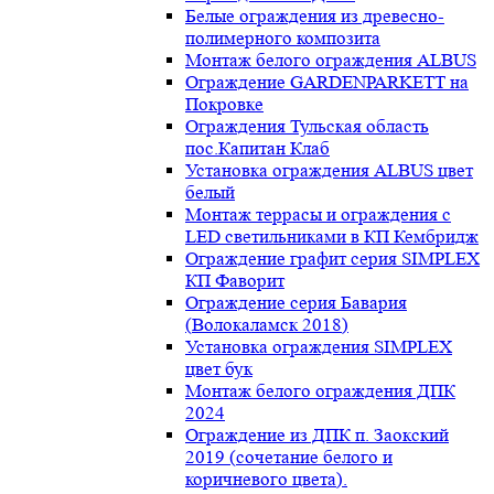
Белые ограждения из древесно-
полимерного композита
Монтаж белого ограждения ALBUS
Ограждение GARDENPARKETT на
Покровке
Ограждения Тульская область
пос.Капитан Клаб
Установка ограждения ALBUS цвет
белый
Монтаж террасы и ограждения с
LED светильниками в КП Кембридж
Ограждение графит серия SIMPLEX
КП Фаворит
Ограждение серия Бавария
(Волокаламск 2018)
Установка ограждения SIMPLEX
цвет бук
Монтаж белого ограждения ДПК
2024
Ограждение из ДПК п. Заокский
2019 (сочетание белого и
коричневого цвета).