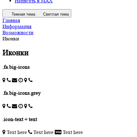
Написать в MAX
Темная тема
Светлая тема
Главная
Информация
Возможности
Иконки
Иконки
.fa.big-icons
.fa.big-icons.grey
.icon-text + text
Text here
Text here
Text here