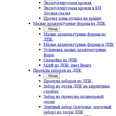
Эксплуатируемая кровля
Эксплуатируемая кровля в КП
Лесная сказка
Проект зоны отдыха на крыше
Малые архитектурные формы из ДПК
Назад
Малые архитектурные формы из
ДПК
Малые архитектурные формы и ДПК
Установка малых архитектурных
форм
Скамейка из ДПК
МАФ из ДПК, цвет Венге
Проекты заборов из ДПК
Назад
Проекты заборов из ДПК
Забор из доски ДПК на кирпичных
столбах
Забор из древесно-полимерной
доски
Элитный забор (плетенка, плетеный
забор) из доски ДПК