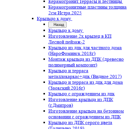
Керамогранит.Террасы и лестницы
Керамогранитные пластины толщина
2см Истра.2025
Крыльцо к дому
Назад
Крыльцо к дому
Изготовление 2х крылец в КП
Лесной пейзаж-2
Крыльцо из дпк для частного дома
(НароФоминск 2018г)
Монтаж крыльца из ДПК (древесно
полимерный композит)
Крыльцо и терраса
металлокаркас+дпк (Видное 2017)
Крыльцо и терраса из дпк для дома
(Заокский 2016г)
Крыльцо с ограждением из дпк
Изготовление крыльца из ДПК
(г.Дмитров)
Изготовление крыльца на бетонном
основании с ограждением из ДПК
Крыльцо из ДПК серого цвета
(Голицыно 2019)