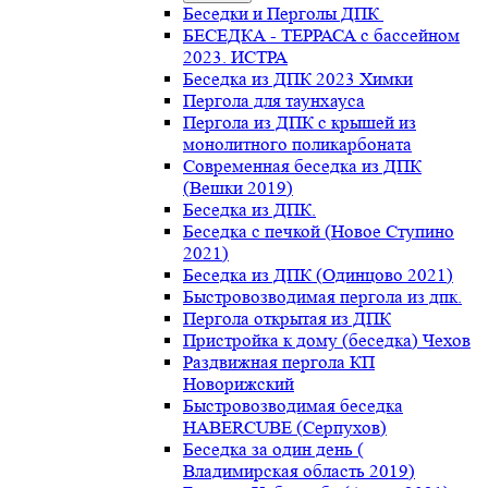
Беседки и Перголы ДПК
БЕСЕДКА - ТЕРРАСА с бассейном
2023. ИСТРА
Беседка из ДПК 2023 Химки
Пергола для таунхауса
Пергола из ДПК с крышей из
монолитного поликарбоната
Современная беседка из ДПК
(Вешки 2019)
Беседка из ДПК.
Беседка с печкой (Новое Ступино
2021)
Беседка из ДПК (Одинцово 2021)
Быстровозводимая пергола из дпк.
Пергола открытая из ДПК
Пристройка к дому (беседка) Чехов
Раздвижная пергола КП
Новорижский
Быстровозводимая беседка
HABERCUBE (Серпухов)
Беседка за один день (
Владимирская область 2019)