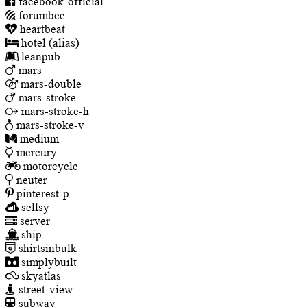
facebook-official
forumbee
heartbeat
hotel
(alias)
leanpub
mars
mars-double
mars-stroke
mars-stroke-h
mars-stroke-v
medium
mercury
motorcycle
neuter
pinterest-p
sellsy
server
ship
shirtsinbulk
simplybuilt
skyatlas
street-view
subway