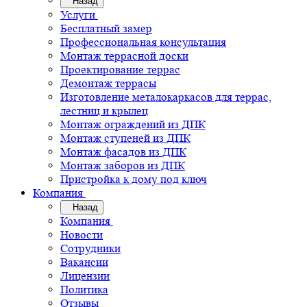
Назад
Услуги
Бесплатный замер
Профессиональная консультация
Монтаж террасной доски
Проектирование террас
Демонтаж террасы
Изготовление металокаркасов для террас,
лестниц и крылец
Монтаж ограждений из ДПК
Монтаж ступеней из ДПК
Монтаж фасадов из ДПК
Монтаж заборов из ДПК
Пристройка к дому под ключ
Компания
Назад
Компания
Новости
Сотрудники
Вакансии
Лицензии
Политика
Отзывы