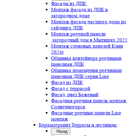
Фасады из ДПК
Монтаж фасада из ДПК в
загородном доме
Монтаж фасада частного дома из
сайдинга ДПК
Монтаж реечной панели
,загородный дом в Мытищах 2025
Монтаж стеновых панелей Клин
2024г
Обшивка контейнера реечными
панелями ДПК
Обшивка помещения реечными
панелями ДПК серия Line
Фасад из ДПК
Фасад с террасой
Фасад, цвет Бежевый
Фасадная реечная панель монтаж
Солнечногорск
Фасадные реечные панели Line
монтаж
Керамогранит.Террасы и лестницы
Назад