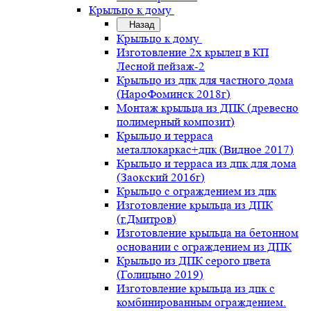
Крыльцо к дому
Назад
Крыльцо к дому
Изготовление 2х крылец в КП
Лесной пейзаж-2
Крыльцо из дпк для частного дома
(НароФоминск 2018г)
Монтаж крыльца из ДПК (древесно
полимерный композит)
Крыльцо и терраса
металлокаркас+дпк (Видное 2017)
Крыльцо и терраса из дпк для дома
(Заокский 2016г)
Крыльцо с ограждением из дпк
Изготовление крыльца из ДПК
(г.Дмитров)
Изготовление крыльца на бетонном
основании с ограждением из ДПК
Крыльцо из ДПК серого цвета
(Голицыно 2019)
Изготовление крыльца из дпк с
комбинированным ограждением.