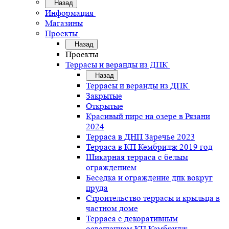
Назад
Информация
Магазины
Проекты
Назад
Проекты
Террасы и веранды из ДПК
Назад
Террасы и веранды из ДПК
Закрытые
Открытые
Красивый пирс на озере в Рязани
2024
Терраса в ДНП Заречье 2023
Терраса в КП Кембридж 2019 год
Шикарная терраса с белым
ограждением
Беседка и ограждение дпк вокруг
пруда
Строительство террасы и крыльца в
частном доме
Терраса с декоративным
освещением КП Кембридж