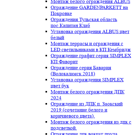
Монтаж белого ограждения ALBUS
Ограждение GARDENPARKETT на
Покровке
Ограждения Тульская область
пос.Капитан Клаб
Установка ограждения ALBUS цвет
белый
Монтаж террасы и ограждения с
LED светильниками в КП Кембридж
Ограждение графит серия SIMPLEX
КП Фаворит
Ограждение серия Бавария
(Волокаламск 2018)
Установка ограждения SIMPLEX
цвет бук
Монтаж белого ограждения ДПК
2024
Ограждение из ДПК п. Заокский
2019 (сочетание белого и
коричневого цвета).
Монтаж белого ограждения из дпк с
подсветкой.
Ограждение дпк вокруг пруда