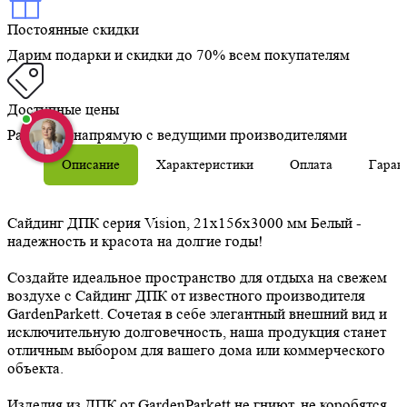
Постоянные скидки
Дарим подарки и скидки до 70% всем покупателям
Доступные цены
Работаем напрямую с ведущими производителями
Описание
Характеристики
Оплата
Гаран
Сайдинг ДПК серия Vision, 21x156x3000 мм Белый -
надежность и красота на долгие годы!
Создайте идеальное пространство для отдыха на свежем
воздухе с Сайдинг ДПК от известного производителя
GardenParkett. Сочетая в себе элегантный внешний вид и
исключительную долговечность, наша продукция станет
отличным выбором для вашего дома или коммерческого
объекта.
Изделия из ДПК от GardenParkett не гниют, не коробятся,