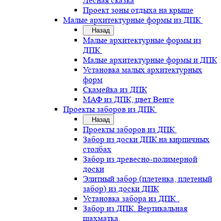
Лесная сказка
Проект зоны отдыха на крыше
Малые архитектурные формы из ДПК
Назад
Малые архитектурные формы из
ДПК
Малые архитектурные формы и ДПК
Установка малых архитектурных
форм
Скамейка из ДПК
МАФ из ДПК, цвет Венге
Проекты заборов из ДПК
Назад
Проекты заборов из ДПК
Забор из доски ДПК на кирпичных
столбах
Забор из древесно-полимерной
доски
Элитный забор (плетенка, плетеный
забор) из доски ДПК
Установка забора из ДПК .
Забор из ДПК. Вертикальная
шахматка.