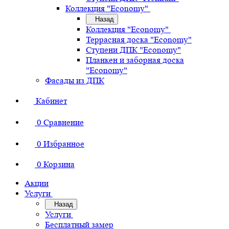
Коллекция "Economy"
Назад
Коллекция "Economy"
Террасная доска "Economy"
Ступени ДПК "Economy"
Планкен и заборная доска
"Economy"
Фасады из ДПК
Кабинет
0
Сравнение
0
Избранное
0
Корзина
Акции
Услуги
Назад
Услуги
Бесплатный замер