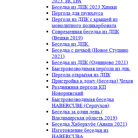
2023. ИСТРА
Беседка из ДПК 2023 Химки
Пергола для таунхауса
Пергола из ДПК с крышей из
монолитного поликарбоната
Современная беседка из ДПК
(Вешки 2019)
Беседка из ДПК.
Беседка с печкой (Новое Ступино
2021)
Беседка из ДПК (Одинцово 2021)
Быстровозводимая пергола из дпк.
Пергола открытая из ДПК
Пристройка к дому (беседка) Чехов
Раздвижная пергола КП
Новорижский
Быстровозводимая беседка
HABERCUBE (Серпухов)
Беседка за один день (
Владимирская область 2019)
Беседка Хаберкубе (Анапа 2021)
Изготовление беседки из
HABERCUBA