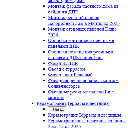
загородном доме
Монтаж фасада частного дома из
сайдинга ДПК
Монтаж реечной панели
,загородный дом в Мытищах 2025
Монтаж стеновых панелей Клин
2024г
Обшивка контейнера реечными
панелями ДПК
Обшивка помещения реечными
панелями ДПК серия Line
Фасад из ДПК
Фасад с террасой
Фасад, цвет Бежевый
Фасадная реечная панель монтаж
Солнечногорск
Фасадные реечные панели Line
монтаж
Керамогранит.Террасы и лестницы
Назад
Керамогранит.Террасы и лестницы
Керамогранитные пластины толщина
2см Истра.2025