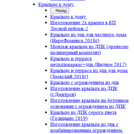
Крыльцо к дому
Назад
Крыльцо к дому
Изготовление 2х крылец в КП
Лесной пейзаж-2
Крыльцо из дпк для частного дома
(НароФоминск 2018г)
Монтаж крыльца из ДПК (древесно
полимерный композит)
Крыльцо и терраса
металлокаркас+дпк (Видное 2017)
Крыльцо и терраса из дпк для дома
(Заокский 2016г)
Крыльцо с ограждением из дпк
Изготовление крыльца из ДПК
(г.Дмитров)
Изготовление крыльца на бетонном
основании с ограждением из ДПК
Крыльцо из ДПК серого цвета
(Голицыно 2019)
Изготовление крыльца из дпк с
комбинированным ограждением.