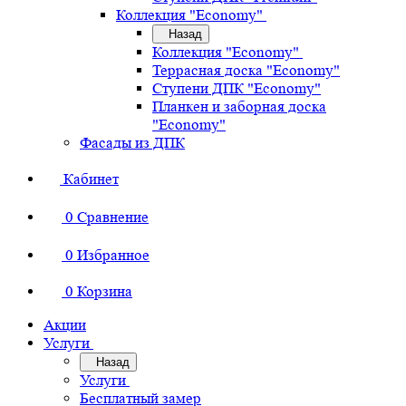
Коллекция "Economy"
Назад
Коллекция "Economy"
Террасная доска "Economy"
Ступени ДПК "Economy"
Планкен и заборная доска
"Economy"
Фасады из ДПК
Кабинет
0
Сравнение
0
Избранное
0
Корзина
Акции
Услуги
Назад
Услуги
Бесплатный замер