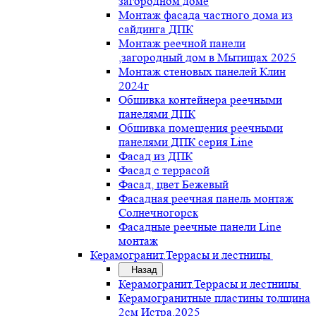
загородном доме
Монтаж фасада частного дома из
сайдинга ДПК
Монтаж реечной панели
,загородный дом в Мытищах 2025
Монтаж стеновых панелей Клин
2024г
Обшивка контейнера реечными
панелями ДПК
Обшивка помещения реечными
панелями ДПК серия Line
Фасад из ДПК
Фасад с террасой
Фасад, цвет Бежевый
Фасадная реечная панель монтаж
Солнечногорск
Фасадные реечные панели Line
монтаж
Керамогранит.Террасы и лестницы
Назад
Керамогранит.Террасы и лестницы
Керамогранитные пластины толщина
2см Истра.2025