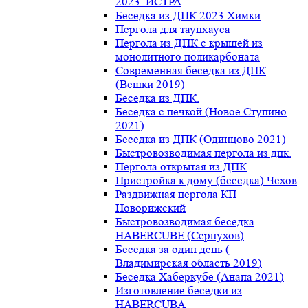
2023. ИСТРА
Беседка из ДПК 2023 Химки
Пергола для таунхауса
Пергола из ДПК с крышей из
монолитного поликарбоната
Современная беседка из ДПК
(Вешки 2019)
Беседка из ДПК.
Беседка с печкой (Новое Ступино
2021)
Беседка из ДПК (Одинцово 2021)
Быстровозводимая пергола из дпк.
Пергола открытая из ДПК
Пристройка к дому (беседка) Чехов
Раздвижная пергола КП
Новорижский
Быстровозводимая беседка
HABERCUBE (Серпухов)
Беседка за один день (
Владимирская область 2019)
Беседка Хаберкубе (Анапа 2021)
Изготовление беседки из
HABERCUBA