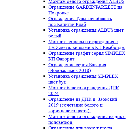
Монтаж белого ограждения ALBUS
Ограждение GARDENPARKETT на
Покровке
Ограждения Тульская область
пос.Капитан Клаб
Установка ограждения ALBUS цвет
белый
Монтаж террасы и ограждения с
LED светильниками в КП Кембридж
Ограждение графит серия SIMPLEX
КП Фаворит
Ограждение серия Бавария
(Волокаламск 2018)
Установка ограждения SIMPLEX
цвет бук
Монтаж белого ограждения ДПК
2024
Ограждение из ДПК п. Заокский
2019 (сочетание белого и
коричневого цвета).
Монтаж белого ограждения из дпк с
подсветкой.
Ограждение дпк вокруг пруда