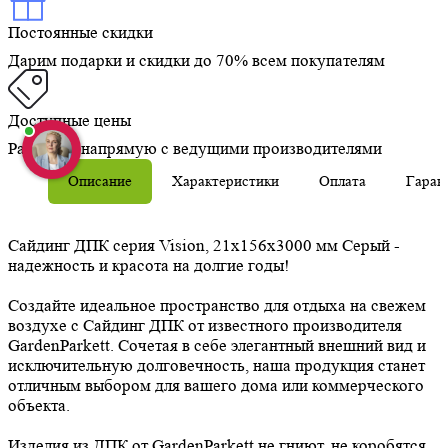
Постоянные скидки
Дарим подарки и скидки до 70% всем покупателям
Доступные цены
Работаем напрямую с ведущими производителями
Описание
Характеристики
Оплата
Гаран
Сайдинг ДПК серия Vision, 21x156x3000 мм Серый -
надежность и красота на долгие годы!
Создайте идеальное пространство для отдыха на свежем
воздухе с Сайдинг ДПК от известного производителя
GardenParkett. Сочетая в себе элегантный внешний вид и
исключительную долговечность, наша продукция станет
отличным выбором для вашего дома или коммерческого
объекта.
Изделия из ДПК от GardenParkett не гниют, не коробятся,