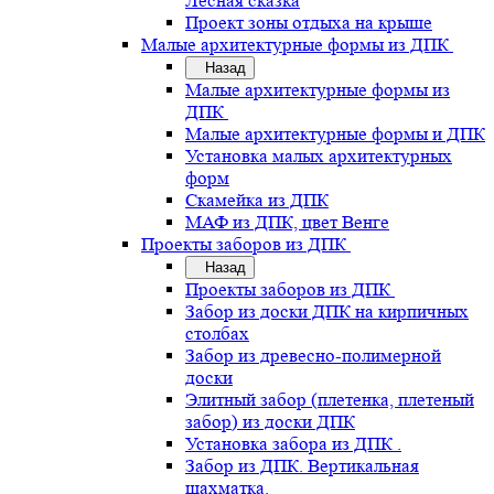
Лесная сказка
Проект зоны отдыха на крыше
Малые архитектурные формы из ДПК
Назад
Малые архитектурные формы из
ДПК
Малые архитектурные формы и ДПК
Установка малых архитектурных
форм
Скамейка из ДПК
МАФ из ДПК, цвет Венге
Проекты заборов из ДПК
Назад
Проекты заборов из ДПК
Забор из доски ДПК на кирпичных
столбах
Забор из древесно-полимерной
доски
Элитный забор (плетенка, плетеный
забор) из доски ДПК
Установка забора из ДПК .
Забор из ДПК. Вертикальная
шахматка.