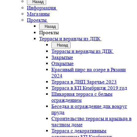
Назад
Информация
Магазины
Проекты
Назад
Проекты
Террасы и веранды из ДПК
Назад
Террасы и веранды из ДПК
Закрытые
Открытые
Красивый пирс на озере в Рязани
2024
Терраса в ДНП Заречье 2023
Терраса в КП Кембридж 2019 год
Шикарная терраса с белым
ограждением
Беседка и ограждение дпк вокруг
пруда
Строительство террасы и крыльца в
частном доме
Терраса с декоративным
освещением КП Кембридж