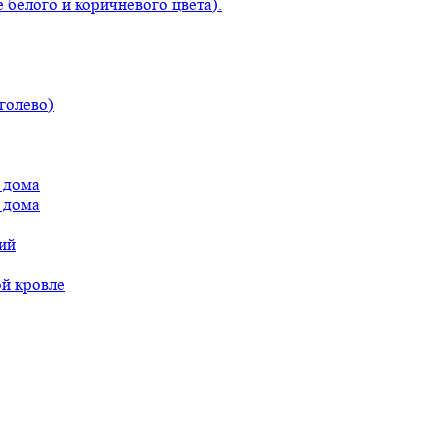
 белого и коричневого цвета).
голево)
 дома
 дома
ий
ой кровле