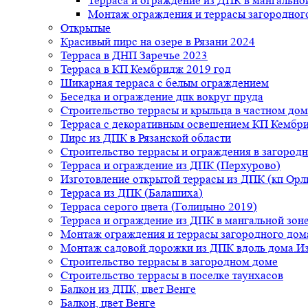
Терраса и ограждение из ДПК в мангальной
Монтаж ограждения и террасы загородног
Открытые
Красивый пирс на озере в Рязани 2024
Терраса в ДНП Заречье 2023
Терраса в КП Кембридж 2019 год
Шикарная терраса с белым ограждением
Беседка и ограждение дпк вокруг пруда
Строительство террасы и крыльца в частном дом
Терраса с декоративным освещением КП Кембр
Пирс из ДПК в Рязанской области
Строительство террасы и ограждения в загород
Терраса и ограждение из ДПК (Перхурово)
Изготовление открытой террасы из ДПК (кп Ор
Терраса из ДПК (Балашиха)
Терраса серого цвета (Голицыно 2019)
Терраса и ограждение из ДПК в мангальной зоне
Монтаж ограждения и террасы загородного дом
Монтаж садовой дорожки из ДПК вдоль дома.Из
Строительство террасы в загородном доме
Строительство террасы в поселке таунхасов
Балкон из ДПК, цвет Венге
Балкон, цвет Венге