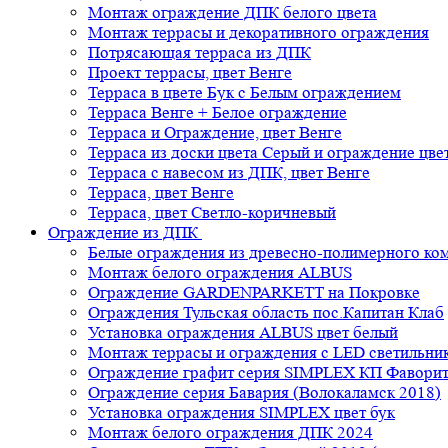
Монтаж ограждение ДПК белого цвета
Монтаж террасы и декоративного ограждения
Потрясающая терраса из ДПК
Проект террасы, цвет Венге
Терраса в цвете Бук с Белым ограждением
Терраса Венге + Белое ограждение
Терраса и Ограждение, цвет Венге
Терраса из доски цвета Серый и ограждение цве
Терраса с навесом из ДПК, цвет Венге
Терраса, цвет Венге
Терраса, цвет Светло-коричневый
Ограждение из ДПК
Белые ограждения из древесно-полимерного ко
Монтаж белого ограждения ALBUS
Ограждение GARDENPARKETT на Покровке
Ограждения Тульская область пос.Капитан Клаб
Установка ограждения ALBUS цвет белый
Монтаж террасы и ограждения с LED светильн
Ограждение графит серия SIMPLEX КП Фавори
Ограждение серия Бавария (Волокаламск 2018)
Установка ограждения SIMPLEX цвет бук
Монтаж белого ограждения ДПК 2024