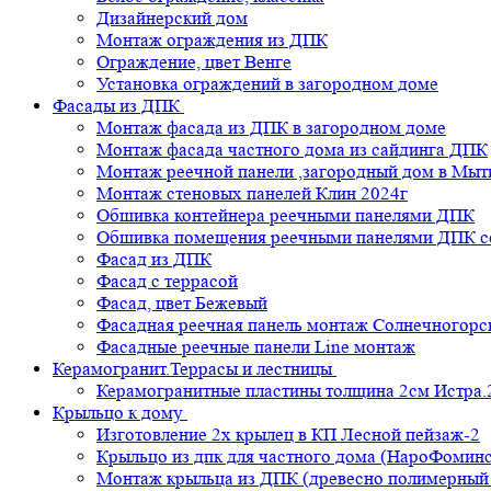
Дизайнерский дом
Монтаж ограждения из ДПК
Ограждение, цвет Венге
Установка ограждений в загородном доме
Фасады из ДПК
Монтаж фасада из ДПК в загородном доме
Монтаж фасада частного дома из сайдинга ДПК
Монтаж реечной панели ,загородный дом в Мы
Монтаж стеновых панелей Клин 2024г
Обшивка контейнера реечными панелями ДПК
Обшивка помещения реечными панелями ДПК се
Фасад из ДПК
Фасад с террасой
Фасад, цвет Бежевый
Фасадная реечная панель монтаж Солнечногорс
Фасадные реечные панели Line монтаж
Керамогранит.Террасы и лестницы
Керамогранитные пластины толщина 2см Истра.
Крыльцо к дому
Изготовление 2х крылец в КП Лесной пейзаж-2
Крыльцо из дпк для частного дома (НароФоминс
Монтаж крыльца из ДПК (древесно полимерный