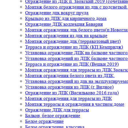
Ограждение из ДПК п. Заокский 2019 (сочетание
Монтаж белого ограждения из дпк с подсветкой.
Ограждение дпк вокруг пруда
Крыльцо из ДПК для кирпичного дома
Ограждение ДПК коллекция Бавария
Монтаж ограждения дпк белого цвета(п.Новогла
Монтаж ограждения из дпк на крыльце
Монтаж ограждение дпк (терракотовый цвет)
Терраса и ограждение из ДПК (КП Кемпридж)
Установка ограждение ДПК на балконе частного
Установка ограждений из ДПК балконе частного
Терраса и ограждение из ДПК (Вешки 2019)
Монтаж ограждения для террасы из ДПК.Заокск
Монтаж ограждения белого цвета из ДПК.
Установка ограждений из дпк на эксплуатируем
Установка ограждения из ДПК (г. Видное)
Ограждение из ДПК (Васильково 2016 года)
Монтаж ограждения для террасы из ДПК
Монтаж террасы и ограждения в частном доме
Ограждение ДПК для террасы
Балкон, белое ограждение
Белое ограждение
Белое ограждение, классика