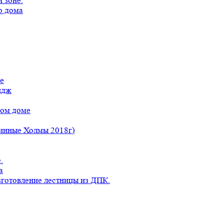
 зоне.
о дома
е
идж
ном доме
линные Холмы 2018г)
.
а
готовление лестницы из ДПК.