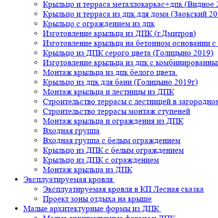
Крыльцо и терраса металлокаркас+дпк (Видное 
Крыльцо и терраса из дпк для дома (Заокский 20
Крыльцо с ограждением из дпк
Изготовление крыльца из ДПК (г.Дмитров)
Изготовление крыльца на бетонном основании 
Крыльцо из ДПК серого цвета (Голицыно 2019)
Изготовление крыльца из дпк с комбинированн
Монтаж крыльца из дпк белого цвета.
Крыльцо из дпк для бани (Голицыно 2019г)
Монтаж крыльца и лестницы из ДПК
Строительство террасы с лестницей в загородно
Строительство террасы монтаж ступеней
Монтаж крыльца и ограждения из ДПК
Входная группа
Входная группа с белым ограждением
Крыльцо из ДПК с белым ограждением
Крыльцо из ДПК с ограждением
Монтаж крыльца из ДПК
Эксплуатируемая кровля
Эксплуатируемая кровля в КП Лесная сказка
Проект зоны отдыха на крыше
Малые архитектурные формы из ДПК