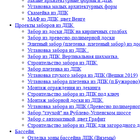
Малые архитектурные формы и ДПК
Установка малых архитектурных форм
Скамейка из ДПК
МАФ из ДПК, цвет Венге
Проекты заборов из ДПК
Забор из доски ДПК на кирпичных столбах
Забор из древесно-полимерной доски
Элитный забор (плетенка, плетеный забор) из д
Установка забора из ДПК .
Забор из ДПК. Вертикальная шахматка.
Строительство забора из ДПК.
Забор плетенка из ДПК
Установка глухого забора из ДПК (Вешки 2019)
Установка забора плетенка из ДПК (п.Бужарово)
Монтаж ограждения из декинга
Строительство забора из ДПК под ключ
Монтаж заборной доски из ДПК.
Установка забора из ДПК (Древесно полимерног
Забор "глухой" на Рублево-Успенском шоссе
Забор с автоматикой, цвет Графит
Строительство забора из ДПК для загородного 
Бассейн
Отделка зоны бассейна ДПК (Вяземы)