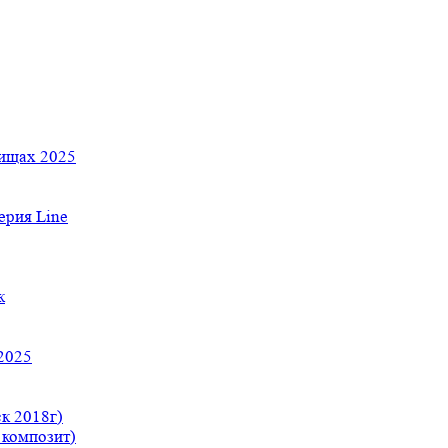
тищах 2025
рия Line
к
2025
к 2018г)
 композит)