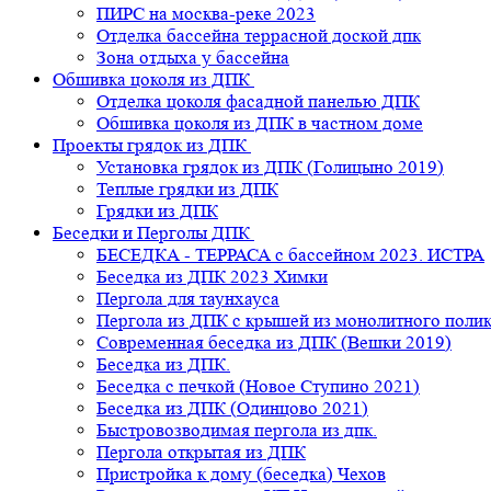
ПИРС на москва-реке 2023
Отделка бассейна террасной доской дпк
Зона отдыха у бассейна
Обшивка цоколя из ДПК
Отделка цоколя фасадной панелью ДПК
Обшивка цоколя из ДПК в частном доме
Проекты грядок из ДПК
Установка грядок из ДПК (Голицыно 2019)
Теплые грядки из ДПК
Грядки из ДПК
Беседки и Перголы ДПК
БЕСЕДКА - ТЕРРАСА с бассейном 2023. ИСТРА
Беседка из ДПК 2023 Химки
Пергола для таунхауса
Пергола из ДПК с крышей из монолитного поли
Современная беседка из ДПК (Вешки 2019)
Беседка из ДПК.
Беседка с печкой (Новое Ступино 2021)
Беседка из ДПК (Одинцово 2021)
Быстровозводимая пергола из дпк.
Пергола открытая из ДПК
Пристройка к дому (беседка) Чехов