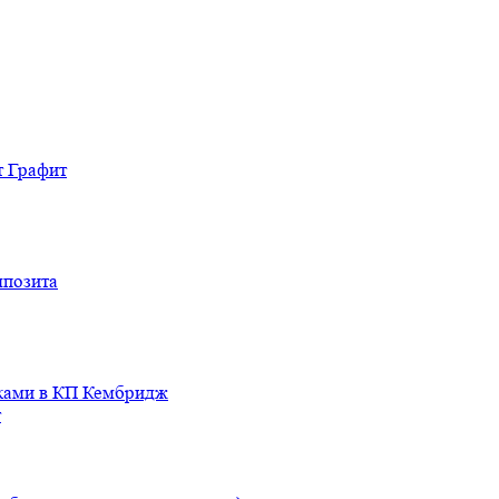
т Графит
мпозита
иками в КП Кембридж
т