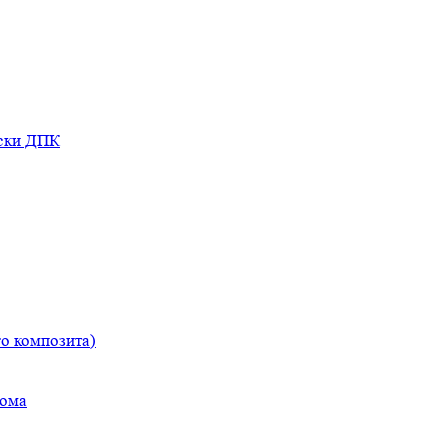
оски ДПК
о композита)
дома