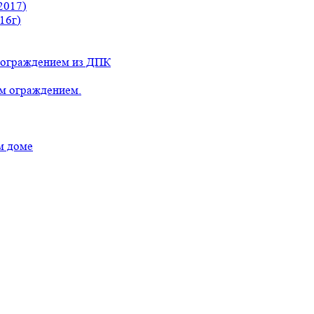
2017)
16г)
с ограждением из ДПК
ым ограждением.
м доме