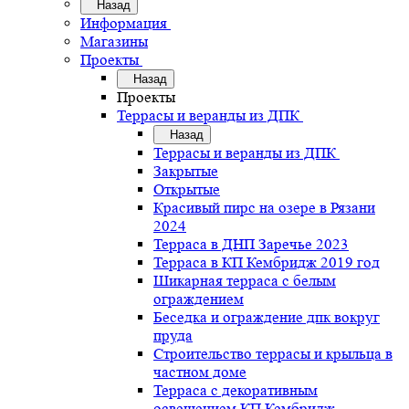
Назад
Информация
Магазины
Проекты
Назад
Проекты
Террасы и веранды из ДПК
Назад
Террасы и веранды из ДПК
Закрытые
Открытые
Красивый пирс на озере в Рязани
2024
Терраса в ДНП Заречье 2023
Терраса в КП Кембридж 2019 год
Шикарная терраса с белым
ограждением
Беседка и ограждение дпк вокруг
пруда
Строительство террасы и крыльца в
частном доме
Терраса с декоративным
освещением КП Кембридж