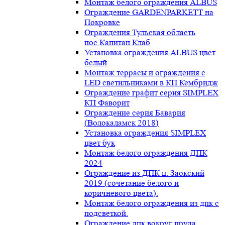
Монтаж белого ограждения ALBUS
Ограждение GARDENPARKETT на
Покровке
Ограждения Тульская область
пос.Капитан Клаб
Установка ограждения ALBUS цвет
белый
Монтаж террасы и ограждения с
LED светильниками в КП Кембридж
Ограждение графит серия SIMPLEX
КП Фаворит
Ограждение серия Бавария
(Волокаламск 2018)
Установка ограждения SIMPLEX
цвет бук
Монтаж белого ограждения ДПК
2024
Ограждение из ДПК п. Заокский
2019 (сочетание белого и
коричневого цвета).
Монтаж белого ограждения из дпк с
подсветкой.
Ограждение дпк вокруг пруда