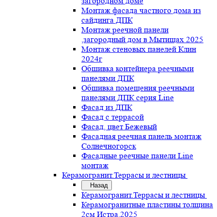
загородном доме
Монтаж фасада частного дома из
сайдинга ДПК
Монтаж реечной панели
,загородный дом в Мытищах 2025
Монтаж стеновых панелей Клин
2024г
Обшивка контейнера реечными
панелями ДПК
Обшивка помещения реечными
панелями ДПК серия Line
Фасад из ДПК
Фасад с террасой
Фасад, цвет Бежевый
Фасадная реечная панель монтаж
Солнечногорск
Фасадные реечные панели Line
монтаж
Керамогранит.Террасы и лестницы
Назад
Керамогранит.Террасы и лестницы
Керамогранитные пластины толщина
2см Истра.2025