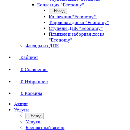
Коллекция "Economy"
Назад
Коллекция "Economy"
Террасная доска "Economy"
Ступени ДПК "Economy"
Планкен и заборная доска
"Economy"
Фасады из ДПК
Кабинет
0
Сравнение
0
Избранное
0
Корзина
Акции
Услуги
Назад
Услуги
Бесплатный замер