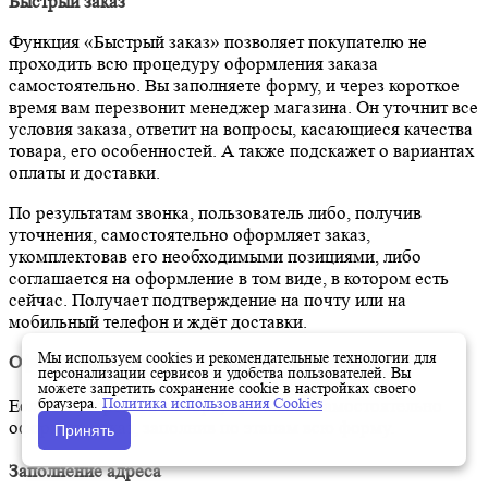
Быстрый заказ
Функция «Быстрый заказ» позволяет покупателю не
проходить всю процедуру оформления заказа
самостоятельно. Вы заполняете форму, и через короткое
время вам перезвонит менеджер магазина. Он уточнит все
условия заказа, ответит на вопросы, касающиеся качества
товара, его особенностей. А также подскажет о вариантах
оплаты и доставки.
По результатам звонка, пользователь либо, получив
уточнения, самостоятельно оформляет заказ,
укомплектовав его необходимыми позициями, либо
соглашается на оформление в том виде, в котором есть
сейчас. Получает подтверждение на почту или на
мобильный телефон и ждёт доставки.
Мы используем cookies и рекомендательные технологии для
Оформление заказа в стандартном режиме
персонализации сервисов и удобства пользователей. Вы
можете запретить сохранение cookie в настройках своего
браузера.
Политика использования Cookies
Если вы уверены в выборе, то можете самостоятельно
оформить заказ, заполнив по этапам всю форму.
Принять
Заполнение адреса