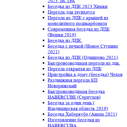
2023. ИСТРА
Беседка из ДПК 2023 Химки
Пергола для таунхауса
Пергола из ДПК с крышей из
монолитного поликарбоната
Современная беседка из ДПК
(Вешки 2019)
Беседка из ДПК.
Беседка с печкой (Новое Ступино
2021)
Беседка из ДПК (Одинцово 2021)
Быстровозводимая пергола из дпк.
Пергола открытая из ДПК
Пристройка к дому (беседка) Чехов
Раздвижная пергола КП
Новорижский
Быстровозводимая беседка
HABERCUBE (Серпухов)
Беседка за один день (
Владимирская область 2019)
Беседка Хаберкубе (Анапа 2021)
Изготовление беседки из
HABERCUBA