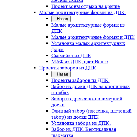
Лесная сказка
Проект зоны отдыха на крыше
Малые архитектурные формы из ДПК
Назад
Малые архитектурные формы из
ДПК
Малые архитектурные формы и ДПК
Установка малых архитектурных
форм
Скамейка из ДПК
МАФ из ДПК, цвет Венге
Проекты заборов из ДПК
Назад
Проекты заборов из ДПК
Забор из доски ДПК на кирпичных
столбах
Забор из древесно-полимерной
доски
Элитный забор (плетенка, плетеный
забор) из доски ДПК
Установка забора из ДПК .
Забор из ДПК. Вертикальная
шахматка.