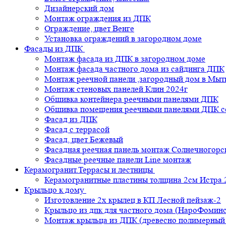
Дизайнерский дом
Монтаж ограждения из ДПК
Ограждение, цвет Венге
Установка ограждений в загородном доме
Фасады из ДПК
Монтаж фасада из ДПК в загородном доме
Монтаж фасада частного дома из сайдинга ДПК
Монтаж реечной панели ,загородный дом в Мы
Монтаж стеновых панелей Клин 2024г
Обшивка контейнера реечными панелями ДПК
Обшивка помещения реечными панелями ДПК се
Фасад из ДПК
Фасад с террасой
Фасад, цвет Бежевый
Фасадная реечная панель монтаж Солнечногорс
Фасадные реечные панели Line монтаж
Керамогранит.Террасы и лестницы
Керамогранитные пластины толщина 2см Истра.
Крыльцо к дому
Изготовление 2х крылец в КП Лесной пейзаж-2
Крыльцо из дпк для частного дома (НароФоминс
Монтаж крыльца из ДПК (древесно полимерный