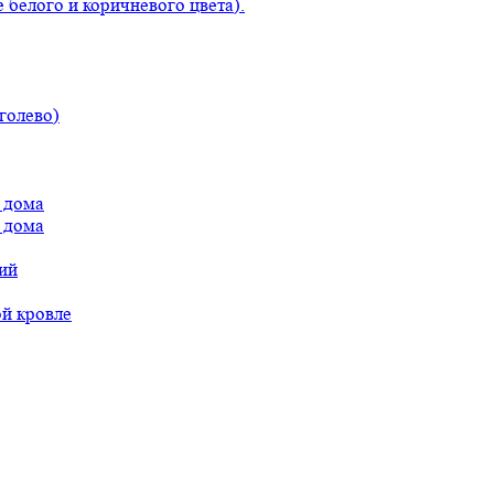
 белого и коричневого цвета).
голево)
 дома
 дома
ий
ой кровле