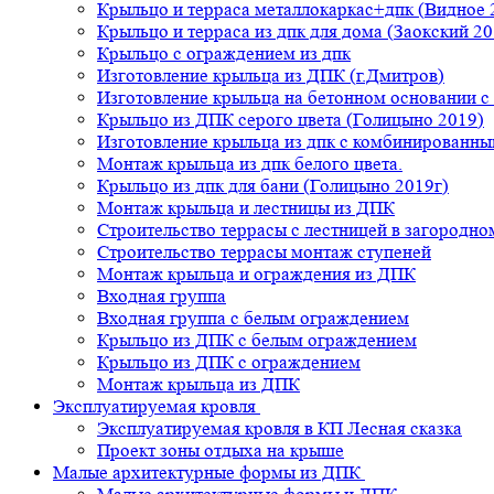
Крыльцо и терраса металлокаркас+дпк (Видное 
Крыльцо и терраса из дпк для дома (Заокский 20
Крыльцо с ограждением из дпк
Изготовление крыльца из ДПК (г.Дмитров)
Изготовление крыльца на бетонном основании 
Крыльцо из ДПК серого цвета (Голицыно 2019)
Изготовление крыльца из дпк с комбинированн
Монтаж крыльца из дпк белого цвета.
Крыльцо из дпк для бани (Голицыно 2019г)
Монтаж крыльца и лестницы из ДПК
Строительство террасы с лестницей в загородно
Строительство террасы монтаж ступеней
Монтаж крыльца и ограждения из ДПК
Входная группа
Входная группа с белым ограждением
Крыльцо из ДПК с белым ограждением
Крыльцо из ДПК с ограждением
Монтаж крыльца из ДПК
Эксплуатируемая кровля
Эксплуатируемая кровля в КП Лесная сказка
Проект зоны отдыха на крыше
Малые архитектурные формы из ДПК