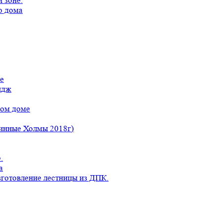
 зоне.
о дома
е
идж
ном доме
линные Холмы 2018г)
.
а
готовление лестницы из ДПК.