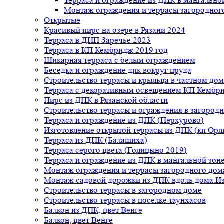
Терраса и ограждение из ДПК в мангальной
Монтаж ограждения и террасы загородног
Открытые
Красивый пирс на озере в Рязани 2024
Терраса в ДНП Заречье 2023
Терраса в КП Кембридж 2019 год
Шикарная терраса с белым ограждением
Беседка и ограждение дпк вокруг пруда
Строительство террасы и крыльца в частном дом
Терраса с декоративным освещением КП Кембр
Пирс из ДПК в Рязанской области
Строительство террасы и ограждения в загород
Терраса и ограждение из ДПК (Перхурово)
Изготовление открытой террасы из ДПК (кп Ор
Терраса из ДПК (Балашиха)
Терраса серого цвета (Голицыно 2019)
Терраса и ограждение из ДПК в мангальной зоне
Монтаж ограждения и террасы загородного дом
Монтаж садовой дорожки из ДПК вдоль дома.Из
Строительство террасы в загородном доме
Строительство террасы в поселке таунхасов
Балкон из ДПК, цвет Венге
Балкон, цвет Венге