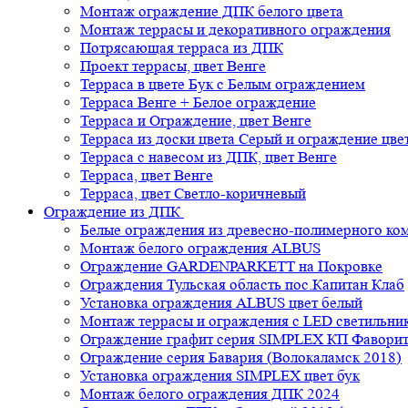
Монтаж ограждение ДПК белого цвета
Монтаж террасы и декоративного ограждения
Потрясающая терраса из ДПК
Проект террасы, цвет Венге
Терраса в цвете Бук с Белым ограждением
Терраса Венге + Белое ограждение
Терраса и Ограждение, цвет Венге
Терраса из доски цвета Серый и ограждение цве
Терраса с навесом из ДПК, цвет Венге
Терраса, цвет Венге
Терраса, цвет Светло-коричневый
Ограждение из ДПК
Белые ограждения из древесно-полимерного ко
Монтаж белого ограждения ALBUS
Ограждение GARDENPARKETT на Покровке
Ограждения Тульская область пос.Капитан Клаб
Установка ограждения ALBUS цвет белый
Монтаж террасы и ограждения с LED светильн
Ограждение графит серия SIMPLEX КП Фавори
Ограждение серия Бавария (Волокаламск 2018)
Установка ограждения SIMPLEX цвет бук
Монтаж белого ограждения ДПК 2024