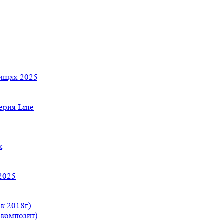
тищах 2025
рия Line
к
2025
к 2018г)
 композит)