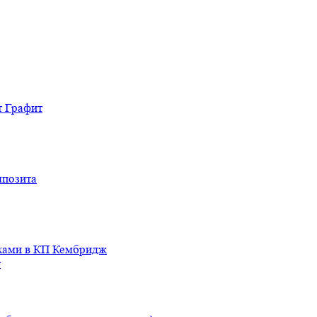
т Графит
мпозита
иками в КП Кембридж
т