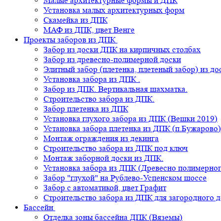
Малые архитектурные формы и ДПК
Установка малых архитектурных форм
Скамейка из ДПК
МАФ из ДПК, цвет Венге
Проекты заборов из ДПК
Забор из доски ДПК на кирпичных столбах
Забор из древесно-полимерной доски
Элитный забор (плетенка, плетеный забор) из д
Установка забора из ДПК .
Забор из ДПК. Вертикальная шахматка.
Строительство забора из ДПК.
Забор плетенка из ДПК
Установка глухого забора из ДПК (Вешки 2019)
Установка забора плетенка из ДПК (п.Бужарово)
Монтаж ограждения из декинга
Строительство забора из ДПК под ключ
Монтаж заборной доски из ДПК.
Установка забора из ДПК (Древесно полимерног
Забор "глухой" на Рублево-Успенском шоссе
Забор с автоматикой, цвет Графит
Строительство забора из ДПК для загородного 
Бассейн
Отделка зоны бассейна ДПК (Вяземы)