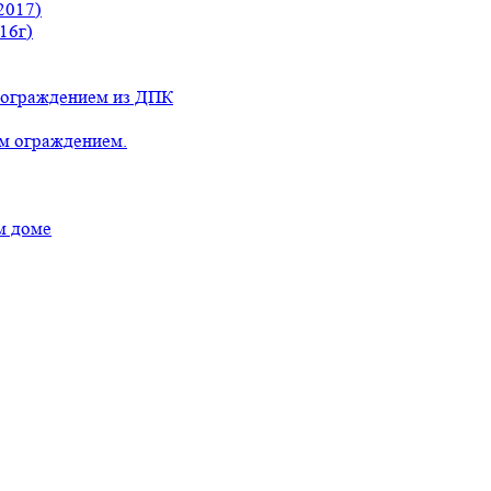
2017)
16г)
с ограждением из ДПК
ым ограждением.
м доме