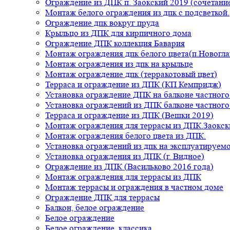
Ограждение из ДПК п. Заокский 2019 (сочетание
Монтаж белого ограждения из дпк с подсветкой.
Ограждение дпк вокруг пруда
Крыльцо из ДПК для кирпичного дома
Ограждение ДПК коллекция Бавария
Монтаж ограждения дпк белого цвета(п.Новогла
Монтаж ограждения из дпк на крыльце
Монтаж ограждение дпк (терракотовый цвет)
Терраса и ограждение из ДПК (КП Кемпридж)
Установка ограждение ДПК на балконе частного
Установка ограждений из ДПК балконе частного
Терраса и ограждение из ДПК (Вешки 2019)
Монтаж ограждения для террасы из ДПК.Заокск
Монтаж ограждения белого цвета из ДПК.
Установка ограждений из дпк на эксплуатируем
Установка ограждения из ДПК (г. Видное)
Ограждение из ДПК (Васильково 2016 года)
Монтаж ограждения для террасы из ДПК
Монтаж террасы и ограждения в частном доме
Ограждение ДПК для террасы
Балкон, белое ограждение
Белое ограждение
Белое ограждение, классика