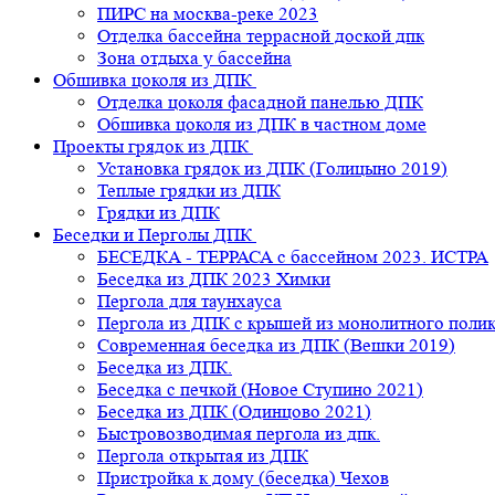
ПИРС на москва-реке 2023
Отделка бассейна террасной доской дпк
Зона отдыха у бассейна
Обшивка цоколя из ДПК
Отделка цоколя фасадной панелью ДПК
Обшивка цоколя из ДПК в частном доме
Проекты грядок из ДПК
Установка грядок из ДПК (Голицыно 2019)
Теплые грядки из ДПК
Грядки из ДПК
Беседки и Перголы ДПК
БЕСЕДКА - ТЕРРАСА с бассейном 2023. ИСТРА
Беседка из ДПК 2023 Химки
Пергола для таунхауса
Пергола из ДПК с крышей из монолитного поли
Современная беседка из ДПК (Вешки 2019)
Беседка из ДПК.
Беседка с печкой (Новое Ступино 2021)
Беседка из ДПК (Одинцово 2021)
Быстровозводимая пергола из дпк.
Пергола открытая из ДПК
Пристройка к дому (беседка) Чехов