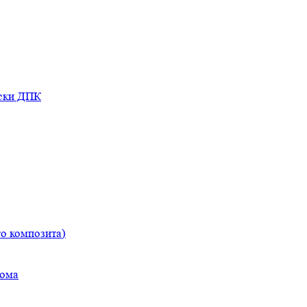
оски ДПК
о композита)
дома