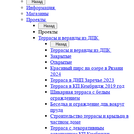
Назад
Информация
Магазины
Проекты
Назад
Проекты
Террасы и веранды из ДПК
Назад
Террасы и веранды из ДПК
Закрытые
Открытые
Красивый пирс на озере в Рязани
2024
Терраса в ДНП Заречье 2023
Терраса в КП Кембридж 2019 год
Шикарная терраса с белым
ограждением
Беседка и ограждение дпк вокруг
пруда
Строительство террасы и крыльца в
частном доме
Терраса с декоративным
освещением КП Кембридж