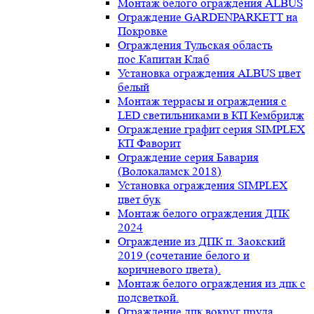
Монтаж белого ограждения ALBUS
Ограждение GARDENPARKETT на
Покровке
Ограждения Тульская область
пос.Капитан Клаб
Установка ограждения ALBUS цвет
белый
Монтаж террасы и ограждения с
LED светильниками в КП Кембридж
Ограждение графит серия SIMPLEX
КП Фаворит
Ограждение серия Бавария
(Волокаламск 2018)
Установка ограждения SIMPLEX
цвет бук
Монтаж белого ограждения ДПК
2024
Ограждение из ДПК п. Заокский
2019 (сочетание белого и
коричневого цвета).
Монтаж белого ограждения из дпк с
подсветкой.
Ограждение дпк вокруг пруда