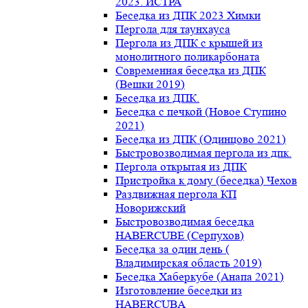
2023. ИСТРА
Беседка из ДПК 2023 Химки
Пергола для таунхауса
Пергола из ДПК с крышей из
монолитного поликарбоната
Современная беседка из ДПК
(Вешки 2019)
Беседка из ДПК.
Беседка с печкой (Новое Ступино
2021)
Беседка из ДПК (Одинцово 2021)
Быстровозводимая пергола из дпк.
Пергола открытая из ДПК
Пристройка к дому (беседка) Чехов
Раздвижная пергола КП
Новорижский
Быстровозводимая беседка
HABERCUBE (Серпухов)
Беседка за один день (
Владимирская область 2019)
Беседка Хаберкубе (Анапа 2021)
Изготовление беседки из
HABERCUBA