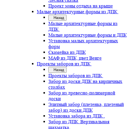
Лесная сказка
Проект зоны отдыха на крыше
Малые архитектурные формы из ДПК
Назад
Малые архитектурные формы из
ДПК
Малые архитектурные формы и ДПК
Установка малых архитектурных
форм
Скамейка из ДПК
МАФ из ДПК, цвет Венге
Проекты заборов из ДПК
Назад
Проекты заборов из ДПК
Забор из доски ДПК на кирпичных
столбах
Забор из древесно-полимерной
доски
Элитный забор (плетенка, плетеный
забор) из доски ДПК
Установка забора из ДПК .
Забор из ДПК. Вертикальная
шахматка.