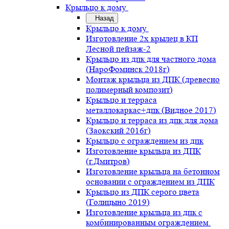
Крыльцо к дому
Назад
Крыльцо к дому
Изготовление 2х крылец в КП
Лесной пейзаж-2
Крыльцо из дпк для частного дома
(НароФоминск 2018г)
Монтаж крыльца из ДПК (древесно
полимерный композит)
Крыльцо и терраса
металлокаркас+дпк (Видное 2017)
Крыльцо и терраса из дпк для дома
(Заокский 2016г)
Крыльцо с ограждением из дпк
Изготовление крыльца из ДПК
(г.Дмитров)
Изготовление крыльца на бетонном
основании с ограждением из ДПК
Крыльцо из ДПК серого цвета
(Голицыно 2019)
Изготовление крыльца из дпк с
комбинированным ограждением.