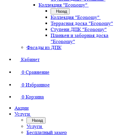
Коллекция "Economy"
Назад
Коллекция "Economy"
Террасная доска "Economy"
Ступени ДПК "Economy"
Планкен и заборная доска
"Economy"
Фасады из ДПК
Кабинет
0
Сравнение
0
Избранное
0
Корзина
Акции
Услуги
Назад
Услуги
Бесплатный замер