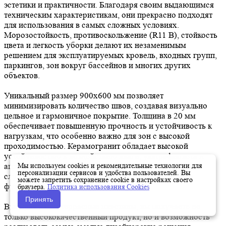
эстетики и практичности. Благодаря своим выдающимся
техническим характеристикам, они прекрасно подходят
для использования в самых сложных условиях.
Морозостойкость, противоскольжение (R11 B), стойкость
цвета и легкость уборки делают их незаменимым
решением для эксплуатируемых кровель, входных групп,
паркингов, зон вокруг бассейнов и многих других
объектов.
Уникальный размер 900х600 мм позволяет
минимизировать количество швов, создавая визуально
цельное и гармоничное покрытие. Толщина в 20 мм
обеспечивает повышенную прочность и устойчивость к
нагрузкам, что особенно важно для зон с высокой
проходимостью. Керамогранит обладает высокой
устойчивостью к воздействию влаги, ультрафиолета и
агрессивных веществ, что гарантирует долгий срок
Мы используем cookies и рекомендательные технологии для
персонализации сервисов и удобства пользователей. Вы
службы покрытия без потери своих эстетических и
можете запретить сохранение cookie в настройках своего
функциональных качеств.
браузера.
Политика использования Cookies
Принять
Выбирая наши террасные пластины, вы получаете не
только высококачественный продукт, но и возможность