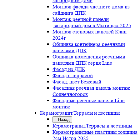
загородном доме
Монтаж фасада частного дома из
сайдинга ДПК
Монтаж реечной панели
,загородный дом в Мытищах 2025
Монтаж стеновых панелей Клин
2024г
Обшивка контейнера реечными
панелями ДПК
Обшивка помещения реечными
панелями ДПК серия Line
Фасад из ДПК
Фасад с террасой
Фасад, цвет Бежевый
Фасадная реечная панель монтаж
Солнечногорск
Фасадные реечные панели Line
монтаж
Керамогранит.Террасы и лестницы
Назад
Керамогранит.Террасы и лестницы
Керамогранитные пластины толщина
2см Истра.2025