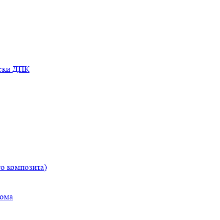
оски ДПК
о композита)
дома