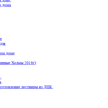
 зоне.
о дома
е
идж
ном доме
линные Холмы 2018г)
.
а
готовление лестницы из ДПК.