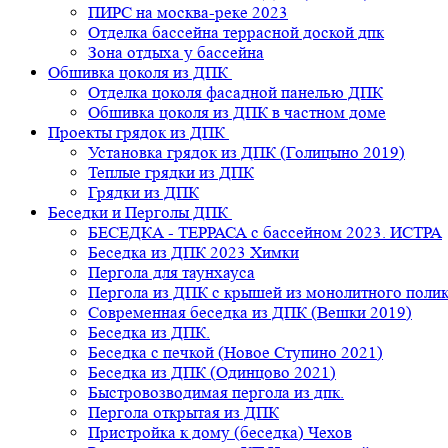
ПИРС на москва-реке 2023
Отделка бассейна террасной доской дпк
Зона отдыха у бассейна
Обшивка цоколя из ДПК
Отделка цоколя фасадной панелью ДПК
Обшивка цоколя из ДПК в частном доме
Проекты грядок из ДПК
Установка грядок из ДПК (Голицыно 2019)
Теплые грядки из ДПК
Грядки из ДПК
Беседки и Перголы ДПК
БЕСЕДКА - ТЕРРАСА с бассейном 2023. ИСТРА
Беседка из ДПК 2023 Химки
Пергола для таунхауса
Пергола из ДПК с крышей из монолитного поли
Современная беседка из ДПК (Вешки 2019)
Беседка из ДПК.
Беседка с печкой (Новое Ступино 2021)
Беседка из ДПК (Одинцово 2021)
Быстровозводимая пергола из дпк.
Пергола открытая из ДПК
Пристройка к дому (беседка) Чехов