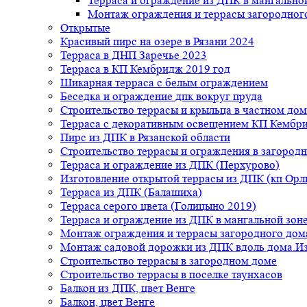
Терраса и ограждение из ДПК в мангальной
Монтаж ограждения и террасы загородног
Открытые
Красивый пирс на озере в Рязани 2024
Терраса в ДНП Заречье 2023
Терраса в КП Кембридж 2019 год
Шикарная терраса с белым ограждением
Беседка и ограждение дпк вокруг пруда
Строительство террасы и крыльца в частном дом
Терраса с декоративным освещением КП Кембр
Пирс из ДПК в Рязанской области
Строительство террасы и ограждения в загород
Терраса и ограждение из ДПК (Перхурово)
Изготовление открытой террасы из ДПК (кп Ор
Терраса из ДПК (Балашиха)
Терраса серого цвета (Голицыно 2019)
Терраса и ограждение из ДПК в мангальной зоне
Монтаж ограждения и террасы загородного дом
Монтаж садовой дорожки из ДПК вдоль дома.Из
Строительство террасы в загородном доме
Строительство террасы в поселке таунхасов
Балкон из ДПК, цвет Венге
Балкон, цвет Венге