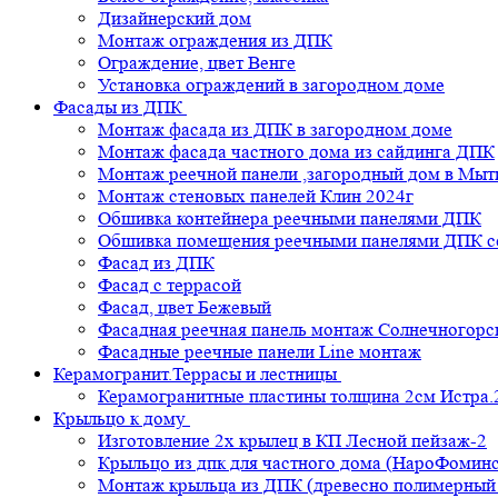
Дизайнерский дом
Монтаж ограждения из ДПК
Ограждение, цвет Венге
Установка ограждений в загородном доме
Фасады из ДПК
Монтаж фасада из ДПК в загородном доме
Монтаж фасада частного дома из сайдинга ДПК
Монтаж реечной панели ,загородный дом в Мы
Монтаж стеновых панелей Клин 2024г
Обшивка контейнера реечными панелями ДПК
Обшивка помещения реечными панелями ДПК се
Фасад из ДПК
Фасад с террасой
Фасад, цвет Бежевый
Фасадная реечная панель монтаж Солнечногорс
Фасадные реечные панели Line монтаж
Керамогранит.Террасы и лестницы
Керамогранитные пластины толщина 2см Истра.
Крыльцо к дому
Изготовление 2х крылец в КП Лесной пейзаж-2
Крыльцо из дпк для частного дома (НароФоминс
Монтаж крыльца из ДПК (древесно полимерный