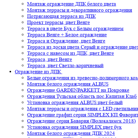
Монтаж ограждение ДПК белого цвета
Монтаж террасы и декоративного ограждения
Потрясающая терраса из ДПК
Проект террасы, цвет Венге
Терраса в цвете Бук с Белым ограждением
Терраса Венге + Белое ограждение
Терраса и Ограждение, цвет Венге
Терраса из доски цвета Серый и ограждение цве
Терраса с навесом из ДПК, цвет Венге
Терраса, цвет Венге
Терраса, цвет Светло-коричневый
Ограждение из ДПК
Белые ограждения из древесно-полимерного ко
Монтаж белого ограждения ALBUS
Ограждение GARDENPARKETT на Покровке
Ограждения Тульская область пос.Капитан Клаб
Установка ограждения ALBUS цвет белый
Монтаж террасы и ограждения с LED светильн
Ограждение графит серия SIMPLEX КП Фавори
Ограждение серия Бавария (Волокаламск 2018)
Установка ограждения SIMPLEX цвет бук
Монтаж белого ограждения ДПК 2024