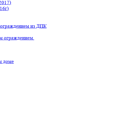
2017)
16г)
с ограждением из ДПК
ым ограждением.
м доме