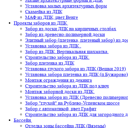
Малые архитектурные формы и ДПК
Установка малых архитектурных форм
Скамейка из ДПК
МАФ из ДПК, цвет Венге
Проекты заборов из ДПК
Забор из доски ДПК на кирпичных столбах
Забор из древесно-полимерной доски
Элитный забор (плетенка, плетеный забор) из д
Установка забора из ДПК .
Забор из ДПК. Вертикальная шахматка.
Строительство забора из ДПК.
Забор плетенка из ДПК
Установка глухого забора из ДПК (Вешки 2019)
Установка забора плетенка из ДПК (п.Бужарово)
Монтаж ограждения из декинга
Строительство забора из ДПК под ключ
Монтаж заборной доски из ДПК.
Установка забора из ДПК (Древесно полимерног
Забор "глухой" на Рублево-Успенском шоссе
Забор с автоматикой, цвет Графит
Строительство забора из ДПК для загородного 
Бассейн
Отделка зоны бассейна ДПК (Вяземы)