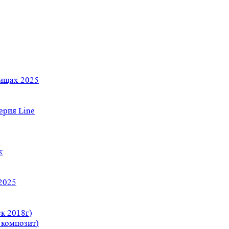
тищах 2025
рия Line
к
2025
к 2018г)
 композит)