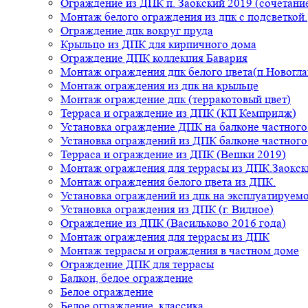
Ограждение из ДПК п. Заокский 2019 (сочетание
Монтаж белого ограждения из дпк с подсветкой.
Ограждение дпк вокруг пруда
Крыльцо из ДПК для кирпичного дома
Ограждение ДПК коллекция Бавария
Монтаж ограждения дпк белого цвета(п.Новогла
Монтаж ограждения из дпк на крыльце
Монтаж ограждение дпк (терракотовый цвет)
Терраса и ограждение из ДПК (КП Кемпридж)
Установка ограждение ДПК на балконе частного
Установка ограждений из ДПК балконе частного
Терраса и ограждение из ДПК (Вешки 2019)
Монтаж ограждения для террасы из ДПК.Заокск
Монтаж ограждения белого цвета из ДПК.
Установка ограждений из дпк на эксплуатируем
Установка ограждения из ДПК (г. Видное)
Ограждение из ДПК (Васильково 2016 года)
Монтаж ограждения для террасы из ДПК
Монтаж террасы и ограждения в частном доме
Ограждение ДПК для террасы
Балкон, белое ограждение
Белое ограждение
Белое ограждение, классика