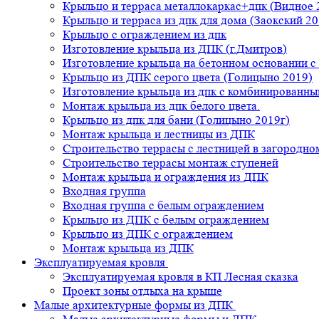
Крыльцо и терраса металлокаркас+дпк (Видное 
Крыльцо и терраса из дпк для дома (Заокский 20
Крыльцо с ограждением из дпк
Изготовление крыльца из ДПК (г.Дмитров)
Изготовление крыльца на бетонном основании 
Крыльцо из ДПК серого цвета (Голицыно 2019)
Изготовление крыльца из дпк с комбинированн
Монтаж крыльца из дпк белого цвета.
Крыльцо из дпк для бани (Голицыно 2019г)
Монтаж крыльца и лестницы из ДПК
Строительство террасы с лестницей в загородно
Строительство террасы монтаж ступеней
Монтаж крыльца и ограждения из ДПК
Входная группа
Входная группа с белым ограждением
Крыльцо из ДПК с белым ограждением
Крыльцо из ДПК с ограждением
Монтаж крыльца из ДПК
Эксплуатируемая кровля
Эксплуатируемая кровля в КП Лесная сказка
Проект зоны отдыха на крыше
Малые архитектурные формы из ДПК