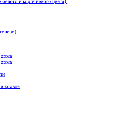
 белого и коричневого цвета).
голево)
 дома
 дома
ий
ой кровле