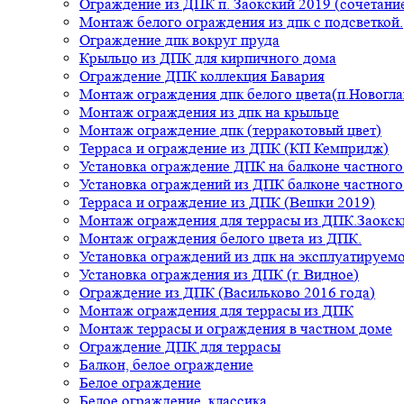
Ограждение из ДПК п. Заокский 2019 (сочетание
Монтаж белого ограждения из дпк с подсветкой.
Ограждение дпк вокруг пруда
Крыльцо из ДПК для кирпичного дома
Ограждение ДПК коллекция Бавария
Монтаж ограждения дпк белого цвета(п.Новогла
Монтаж ограждения из дпк на крыльце
Монтаж ограждение дпк (терракотовый цвет)
Терраса и ограждение из ДПК (КП Кемпридж)
Установка ограждение ДПК на балконе частного
Установка ограждений из ДПК балконе частного
Терраса и ограждение из ДПК (Вешки 2019)
Монтаж ограждения для террасы из ДПК.Заокск
Монтаж ограждения белого цвета из ДПК.
Установка ограждений из дпк на эксплуатируем
Установка ограждения из ДПК (г. Видное)
Ограждение из ДПК (Васильково 2016 года)
Монтаж ограждения для террасы из ДПК
Монтаж террасы и ограждения в частном доме
Ограждение ДПК для террасы
Балкон, белое ограждение
Белое ограждение
Белое ограждение, классика