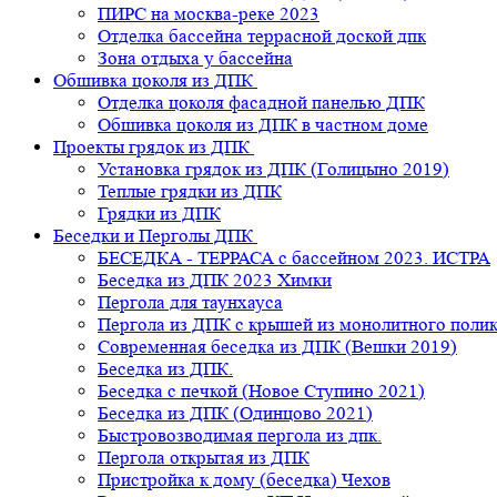
ПИРС на москва-реке 2023
Отделка бассейна террасной доской дпк
Зона отдыха у бассейна
Обшивка цоколя из ДПК
Отделка цоколя фасадной панелью ДПК
Обшивка цоколя из ДПК в частном доме
Проекты грядок из ДПК
Установка грядок из ДПК (Голицыно 2019)
Теплые грядки из ДПК
Грядки из ДПК
Беседки и Перголы ДПК
БЕСЕДКА - ТЕРРАСА с бассейном 2023. ИСТРА
Беседка из ДПК 2023 Химки
Пергола для таунхауса
Пергола из ДПК с крышей из монолитного поли
Современная беседка из ДПК (Вешки 2019)
Беседка из ДПК.
Беседка с печкой (Новое Ступино 2021)
Беседка из ДПК (Одинцово 2021)
Быстровозводимая пергола из дпк.
Пергола открытая из ДПК
Пристройка к дому (беседка) Чехов