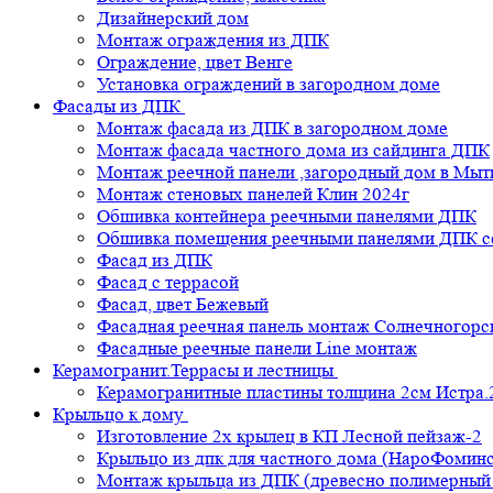
Дизайнерский дом
Монтаж ограждения из ДПК
Ограждение, цвет Венге
Установка ограждений в загородном доме
Фасады из ДПК
Монтаж фасада из ДПК в загородном доме
Монтаж фасада частного дома из сайдинга ДПК
Монтаж реечной панели ,загородный дом в Мы
Монтаж стеновых панелей Клин 2024г
Обшивка контейнера реечными панелями ДПК
Обшивка помещения реечными панелями ДПК се
Фасад из ДПК
Фасад с террасой
Фасад, цвет Бежевый
Фасадная реечная панель монтаж Солнечногорс
Фасадные реечные панели Line монтаж
Керамогранит.Террасы и лестницы
Керамогранитные пластины толщина 2см Истра.
Крыльцо к дому
Изготовление 2х крылец в КП Лесной пейзаж-2
Крыльцо из дпк для частного дома (НароФоминс
Монтаж крыльца из ДПК (древесно полимерный