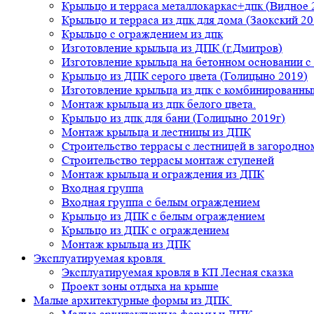
Крыльцо и терраса металлокаркас+дпк (Видное 
Крыльцо и терраса из дпк для дома (Заокский 20
Крыльцо с ограждением из дпк
Изготовление крыльца из ДПК (г.Дмитров)
Изготовление крыльца на бетонном основании 
Крыльцо из ДПК серого цвета (Голицыно 2019)
Изготовление крыльца из дпк с комбинированн
Монтаж крыльца из дпк белого цвета.
Крыльцо из дпк для бани (Голицыно 2019г)
Монтаж крыльца и лестницы из ДПК
Строительство террасы с лестницей в загородно
Строительство террасы монтаж ступеней
Монтаж крыльца и ограждения из ДПК
Входная группа
Входная группа с белым ограждением
Крыльцо из ДПК с белым ограждением
Крыльцо из ДПК с ограждением
Монтаж крыльца из ДПК
Эксплуатируемая кровля
Эксплуатируемая кровля в КП Лесная сказка
Проект зоны отдыха на крыше
Малые архитектурные формы из ДПК