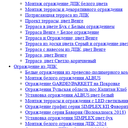
Монтаж ограждение ДПК белого цвета
Монтаж террасы и декоративного ограждения
Потрясающая терраса из ДПК
Проект террасы, цвет Венге
Терраса в цвете Бук с Белым ограждением
Терраса Венге + Белое ограждение
Терраса и Ограждение, цвет Венге
Терраса из доски цвета Серый и ограждение цве
Терраса с навесом из ДПК, цвет Венге
Терраса, цвет Венге
Терраса, цвет Светло-коричневый
Ограждение из ДПК
Белые ограждения из древесно-полимерного ко
Монтаж белого ограждения ALBUS
Ограждение GARDENPARKETT на Покровке
Ограждения Тульская область пос.Капитан Клаб
Установка ограждения ALBUS цвет белый
Монтаж террасы и ограждения с LED светильн
Ограждение графит серия SIMPLEX КП Фавори
Ограждение серия Бавария (Волокаламск 2018)
Установка ограждения SIMPLEX цвет бук
Монтаж белого ограждения ДПК 2024