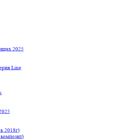
тищах 2025
рия Line
к
2025
к 2018г)
 композит)