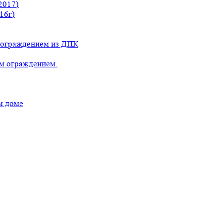
2017)
16г)
с ограждением из ДПК
ым ограждением.
м доме