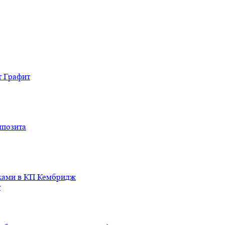
т Графит
мпозита
иками в КП Кембридж
т