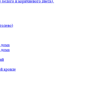
 белого и коричневого цвета).
голево)
 дома
 дома
ий
ой кровле