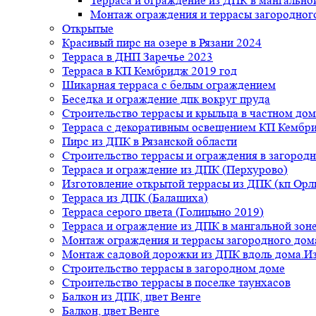
Терраса и ограждение из ДПК в мангальной
Монтаж ограждения и террасы загородног
Открытые
Красивый пирс на озере в Рязани 2024
Терраса в ДНП Заречье 2023
Терраса в КП Кембридж 2019 год
Шикарная терраса с белым ограждением
Беседка и ограждение дпк вокруг пруда
Строительство террасы и крыльца в частном дом
Терраса с декоративным освещением КП Кембр
Пирс из ДПК в Рязанской области
Строительство террасы и ограждения в загород
Терраса и ограждение из ДПК (Перхурово)
Изготовление открытой террасы из ДПК (кп Ор
Терраса из ДПК (Балашиха)
Терраса серого цвета (Голицыно 2019)
Терраса и ограждение из ДПК в мангальной зоне
Монтаж ограждения и террасы загородного дом
Монтаж садовой дорожки из ДПК вдоль дома.Из
Строительство террасы в загородном доме
Строительство террасы в поселке таунхасов
Балкон из ДПК, цвет Венге
Балкон, цвет Венге