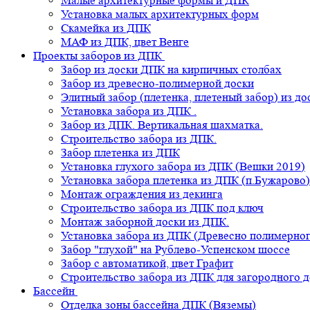
Малые архитектурные формы и ДПК
Установка малых архитектурных форм
Скамейка из ДПК
МАФ из ДПК, цвет Венге
Проекты заборов из ДПК
Забор из доски ДПК на кирпичных столбах
Забор из древесно-полимерной доски
Элитный забор (плетенка, плетеный забор) из д
Установка забора из ДПК .
Забор из ДПК. Вертикальная шахматка.
Строительство забора из ДПК.
Забор плетенка из ДПК
Установка глухого забора из ДПК (Вешки 2019)
Установка забора плетенка из ДПК (п.Бужарово)
Монтаж ограждения из декинга
Строительство забора из ДПК под ключ
Монтаж заборной доски из ДПК.
Установка забора из ДПК (Древесно полимерног
Забор "глухой" на Рублево-Успенском шоссе
Забор с автоматикой, цвет Графит
Строительство забора из ДПК для загородного 
Бассейн
Отделка зоны бассейна ДПК (Вяземы)