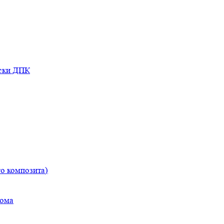
оски ДПК
о композита)
дома