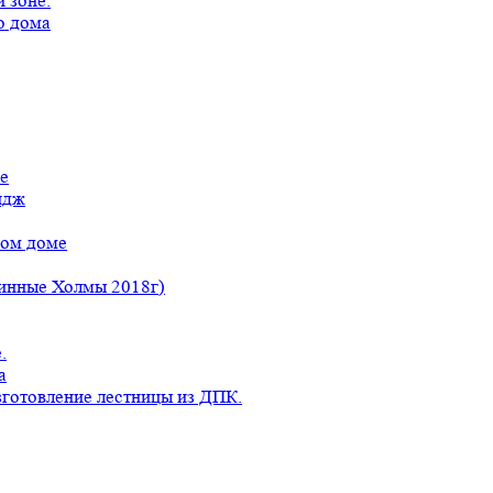
 зоне.
о дома
е
идж
ном доме
линные Холмы 2018г)
.
а
готовление лестницы из ДПК.