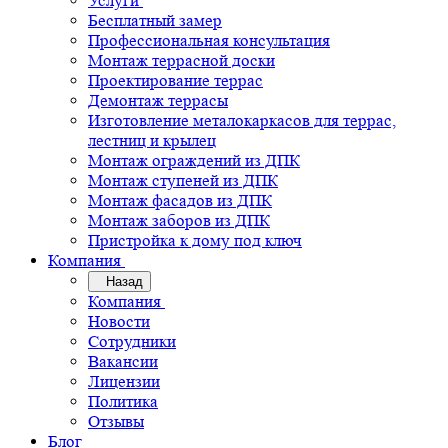
Услуги
Бесплатный замер
Профессиональная консультация
Монтаж террасной доски
Проектирование террас
Демонтаж террасы
Изготовление металокаркасов для террас,
лестниц и крылец
Монтаж ограждений из ДПК
Монтаж ступеней из ДПК
Монтаж фасадов из ДПК
Монтаж заборов из ДПК
Пристройка к дому под ключ
Компания
Назад
Компания
Новости
Сотрудники
Вакансии
Лицензии
Политика
Отзывы
Блог