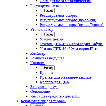
Лаги для пола металлические
Регулируемые опоры
Назад
Регулируемые опоры
Регулируемые опоры (пр-во РФ)
Регулируемые опоры (пр-во Турция)
Уголок декор
Назад
Уголок декор
Уголок ДПК 40х40 мм серия Табула
Уголок ДПК 50х50мм серия Патио
Кляймер
Резиновая подушка
Крепеж
Назад
Крепеж
Крепеж для металических лаг
Крепеж для ДПК
Заглушка декор.
Освещение
Чистящее средство для ДПК
Керамогранит для террас
Назад