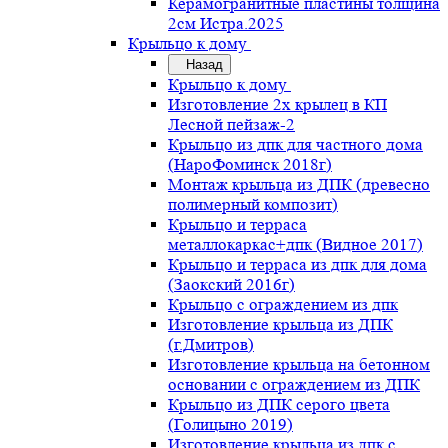
Керамогранитные пластины толщина
2см Истра.2025
Крыльцо к дому
Назад
Крыльцо к дому
Изготовление 2х крылец в КП
Лесной пейзаж-2
Крыльцо из дпк для частного дома
(НароФоминск 2018г)
Монтаж крыльца из ДПК (древесно
полимерный композит)
Крыльцо и терраса
металлокаркас+дпк (Видное 2017)
Крыльцо и терраса из дпк для дома
(Заокский 2016г)
Крыльцо с ограждением из дпк
Изготовление крыльца из ДПК
(г.Дмитров)
Изготовление крыльца на бетонном
основании с ограждением из ДПК
Крыльцо из ДПК серого цвета
(Голицыно 2019)
Изготовление крыльца из дпк с