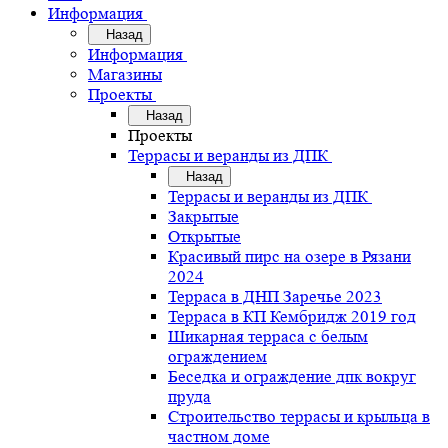
Информация
Назад
Информация
Магазины
Проекты
Назад
Проекты
Террасы и веранды из ДПК
Назад
Террасы и веранды из ДПК
Закрытые
Открытые
Красивый пирс на озере в Рязани
2024
Терраса в ДНП Заречье 2023
Терраса в КП Кембридж 2019 год
Шикарная терраса с белым
ограждением
Беседка и ограждение дпк вокруг
пруда
Строительство террасы и крыльца в
частном доме