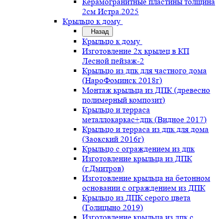
Керамогранитные пластины толщина
2см Истра.2025
Крыльцо к дому
Назад
Крыльцо к дому
Изготовление 2х крылец в КП
Лесной пейзаж-2
Крыльцо из дпк для частного дома
(НароФоминск 2018г)
Монтаж крыльца из ДПК (древесно
полимерный композит)
Крыльцо и терраса
металлокаркас+дпк (Видное 2017)
Крыльцо и терраса из дпк для дома
(Заокский 2016г)
Крыльцо с ограждением из дпк
Изготовление крыльца из ДПК
(г.Дмитров)
Изготовление крыльца на бетонном
основании с ограждением из ДПК
Крыльцо из ДПК серого цвета
(Голицыно 2019)
Изготовление крыльца из дпк с