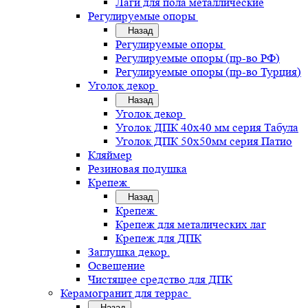
Лаги для пола металлические
Регулируемые опоры
Назад
Регулируемые опоры
Регулируемые опоры (пр-во РФ)
Регулируемые опоры (пр-во Турция)
Уголок декор
Назад
Уголок декор
Уголок ДПК 40х40 мм серия Табула
Уголок ДПК 50х50мм серия Патио
Кляймер
Резиновая подушка
Крепеж
Назад
Крепеж
Крепеж для металических лаг
Крепеж для ДПК
Заглушка декор.
Освещение
Чистящее средство для ДПК
Керамогранит для террас
Назад