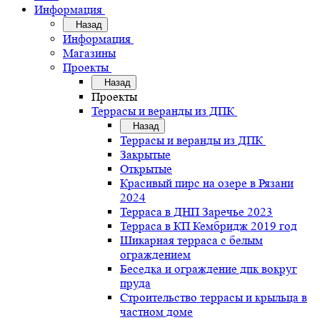
Информация
Назад
Информация
Магазины
Проекты
Назад
Проекты
Террасы и веранды из ДПК
Назад
Террасы и веранды из ДПК
Закрытые
Открытые
Красивый пирс на озере в Рязани
2024
Терраса в ДНП Заречье 2023
Терраса в КП Кембридж 2019 год
Шикарная терраса с белым
ограждением
Беседка и ограждение дпк вокруг
пруда
Строительство террасы и крыльца в
частном доме