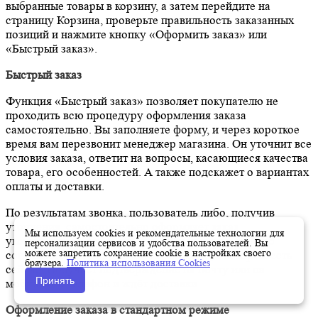
выбранные товары в корзину, а затем перейдите на
страницу Корзина, проверьте правильность заказанных
позиций и нажмите кнопку «Оформить заказ» или
«Быстрый заказ».
Быстрый заказ
Функция «Быстрый заказ» позволяет покупателю не
проходить всю процедуру оформления заказа
самостоятельно. Вы заполняете форму, и через короткое
время вам перезвонит менеджер магазина. Он уточнит все
условия заказа, ответит на вопросы, касающиеся качества
товара, его особенностей. А также подскажет о вариантах
оплаты и доставки.
По результатам звонка, пользователь либо, получив
уточнения, самостоятельно оформляет заказ,
Мы используем cookies и рекомендательные технологии для
укомплектовав его необходимыми позициями, либо
персонализации сервисов и удобства пользователей. Вы
можете запретить сохранение cookie в настройках своего
соглашается на оформление в том виде, в котором есть
браузера.
Политика использования Cookies
сейчас. Получает подтверждение на почту или на
Принять
мобильный телефон и ждёт доставки.
Оформление заказа в стандартном режиме