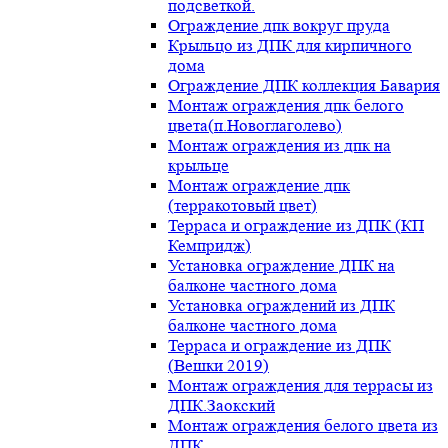
подсветкой.
Ограждение дпк вокруг пруда
Крыльцо из ДПК для кирпичного
дома
Ограждение ДПК коллекция Бавария
Монтаж ограждения дпк белого
цвета(п.Новоглаголево)
Монтаж ограждения из дпк на
крыльце
Монтаж ограждение дпк
(терракотовый цвет)
Терраса и ограждение из ДПК (КП
Кемпридж)
Установка ограждение ДПК на
балконе частного дома
Установка ограждений из ДПК
балконе частного дома
Терраса и ограждение из ДПК
(Вешки 2019)
Монтаж ограждения для террасы из
ДПК.Заокский
Монтаж ограждения белого цвета из
ДПК.