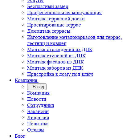
Услуги
Бесплатный замер
Профессиональная консультация
Монтаж террасной доски
Проектирование террас
Демонтаж террасы
Изготовление металокаркасов для террас,
лестниц и крылец
Монтаж ограждений из ДПК
Монтаж ступеней из ДПК
Монтаж фасадов из ДПК
Монтаж заборов из ДПК
Пристройка к дому под ключ
Компания
Назад
Компания
Новости
Сотрудники
Вакансии
Лицензии
Политика
Отзывы
Блог