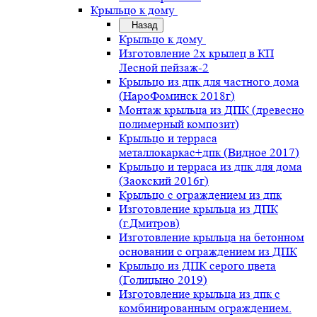
Крыльцо к дому
Назад
Крыльцо к дому
Изготовление 2х крылец в КП
Лесной пейзаж-2
Крыльцо из дпк для частного дома
(НароФоминск 2018г)
Монтаж крыльца из ДПК (древесно
полимерный композит)
Крыльцо и терраса
металлокаркас+дпк (Видное 2017)
Крыльцо и терраса из дпк для дома
(Заокский 2016г)
Крыльцо с ограждением из дпк
Изготовление крыльца из ДПК
(г.Дмитров)
Изготовление крыльца на бетонном
основании с ограждением из ДПК
Крыльцо из ДПК серого цвета
(Голицыно 2019)
Изготовление крыльца из дпк с
комбинированным ограждением.