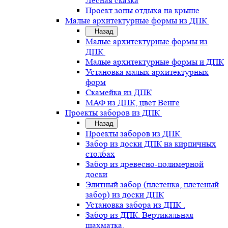
Лесная сказка
Проект зоны отдыха на крыше
Малые архитектурные формы из ДПК
Назад
Малые архитектурные формы из
ДПК
Малые архитектурные формы и ДПК
Установка малых архитектурных
форм
Скамейка из ДПК
МАФ из ДПК, цвет Венге
Проекты заборов из ДПК
Назад
Проекты заборов из ДПК
Забор из доски ДПК на кирпичных
столбах
Забор из древесно-полимерной
доски
Элитный забор (плетенка, плетеный
забор) из доски ДПК
Установка забора из ДПК .
Забор из ДПК. Вертикальная
шахматка.