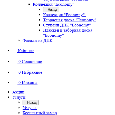
Коллекция "Economy"
Назад
Коллекция "Economy"
Террасная доска "Economy"
Ступени ДПК "Economy"
Планкен и заборная доска
"Economy"
Фасады из ДПК
Кабинет
0
Сравнение
0
Избранное
0
Корзина
Акции
Услуги
Назад
Услуги
Бесплатный замер