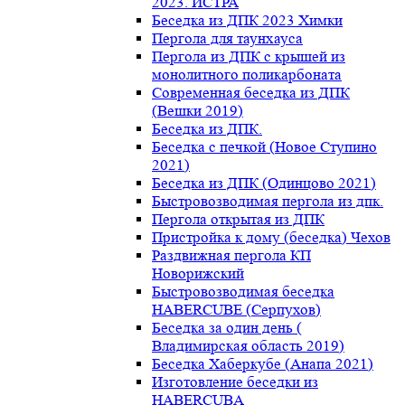
2023. ИСТРА
Беседка из ДПК 2023 Химки
Пергола для таунхауса
Пергола из ДПК с крышей из
монолитного поликарбоната
Современная беседка из ДПК
(Вешки 2019)
Беседка из ДПК.
Беседка с печкой (Новое Ступино
2021)
Беседка из ДПК (Одинцово 2021)
Быстровозводимая пергола из дпк.
Пергола открытая из ДПК
Пристройка к дому (беседка) Чехов
Раздвижная пергола КП
Новорижский
Быстровозводимая беседка
HABERCUBE (Серпухов)
Беседка за один день (
Владимирская область 2019)
Беседка Хаберкубе (Анапа 2021)
Изготовление беседки из
HABERCUBA