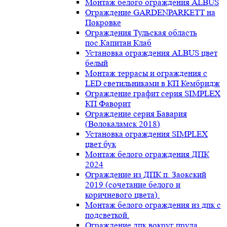
Монтаж белого ограждения ALBUS
Ограждение GARDENPARKETT на
Покровке
Ограждения Тульская область
пос.Капитан Клаб
Установка ограждения ALBUS цвет
белый
Монтаж террасы и ограждения с
LED светильниками в КП Кембридж
Ограждение графит серия SIMPLEX
КП Фаворит
Ограждение серия Бавария
(Волокаламск 2018)
Установка ограждения SIMPLEX
цвет бук
Монтаж белого ограждения ДПК
2024
Ограждение из ДПК п. Заокский
2019 (сочетание белого и
коричневого цвета).
Монтаж белого ограждения из дпк с
подсветкой.
Ограждение дпк вокруг пруда