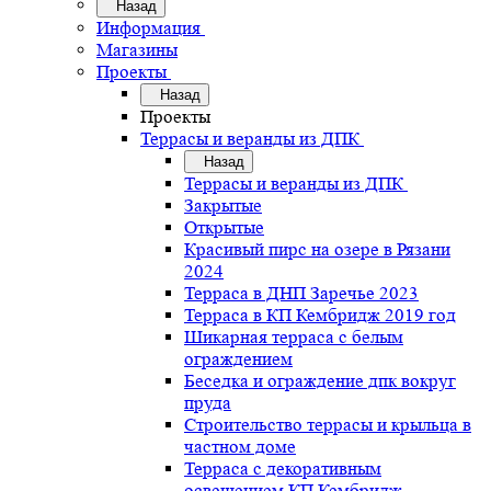
Назад
Информация
Магазины
Проекты
Назад
Проекты
Террасы и веранды из ДПК
Назад
Террасы и веранды из ДПК
Закрытые
Открытые
Красивый пирс на озере в Рязани
2024
Терраса в ДНП Заречье 2023
Терраса в КП Кембридж 2019 год
Шикарная терраса с белым
ограждением
Беседка и ограждение дпк вокруг
пруда
Строительство террасы и крыльца в
частном доме
Терраса с декоративным
освещением КП Кембридж