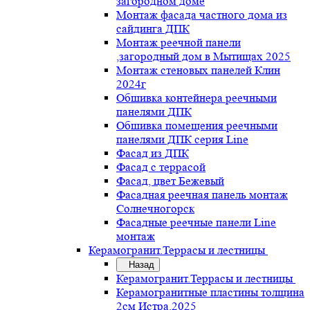
загородном доме
Монтаж фасада частного дома из
сайдинга ДПК
Монтаж реечной панели
,загородный дом в Мытищах 2025
Монтаж стеновых панелей Клин
2024г
Обшивка контейнера реечными
панелями ДПК
Обшивка помещения реечными
панелями ДПК серия Line
Фасад из ДПК
Фасад с террасой
Фасад, цвет Бежевый
Фасадная реечная панель монтаж
Солнечногорск
Фасадные реечные панели Line
монтаж
Керамогранит.Террасы и лестницы
Назад
Керамогранит.Террасы и лестницы
Керамогранитные пластины толщина
2см Истра.2025