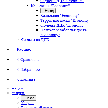
Ступени ДПК "Premium"
Коллекция "Economy"
Назад
Коллекция "Economy"
Террасная доска "Economy"
Ступени ДПК "Economy"
Планкен и заборная доска
"Economy"
Фасады из ДПК
Кабинет
0
Сравнение
0
Избранное
0
Корзина
Акции
Услуги
Назад
Услуги
Бесплатный замер