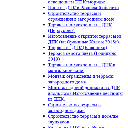
освещением КП Кембридж
Пирс из ДПК в Рязанской области
Строительство террасы и
ограждения в загородном доме
Терраса и ограждение из ДПК
(Перхурово)
Изготовление открытой террасы из
ДПК (кп Орлинные Холмы 2018г)
Терраса из ДПК (Балашиха)
Терраса серого цвета (Голицыно
2019)
Терраса и ограждение из ДПК в
мангальной зоне.
Монтаж ограждения и террасы
загородного дома
Монтаж садовой дорожки из ДПК
вдоль дома.Изготовление лестницы
из ДПК.
Строительство террасы в
загородном доме
Строительство террасы в поселке
таунхасов
Балкон из ДПК, цвет Венге