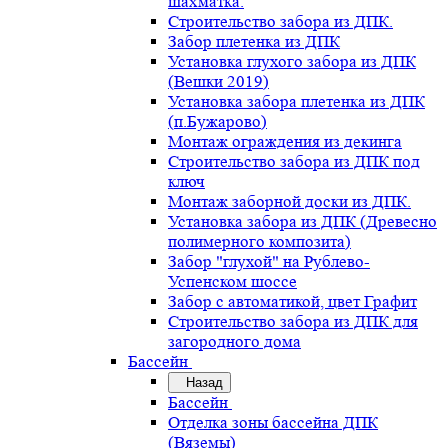
шахматка.
Строительство забора из ДПК.
Забор плетенка из ДПК
Установка глухого забора из ДПК
(Вешки 2019)
Установка забора плетенка из ДПК
(п.Бужарово)
Монтаж ограждения из декинга
Строительство забора из ДПК под
ключ
Монтаж заборной доски из ДПК.
Установка забора из ДПК (Древесно
полимерного композита)
Забор "глухой" на Рублево-
Успенском шоссе
Забор с автоматикой, цвет Графит
Строительство забора из ДПК для
загородного дома
Бассейн
Назад
Бассейн
Отделка зоны бассейна ДПК
(Вяземы)