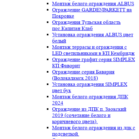
Монтаж белого ограждения ALBUS
Ограждение GARDENPARKETT на
Покровке
Ограждения Тульская область
пос.Капитан Клаб
Установка ограждения ALBUS цвет
белый
Монтаж террасы и ограждения с
LED светильниками в КП Кембридж
Ограждение графит серия SIMPLEX
КП Фаворит
Ограждение серия Бавария
(Волокаламск 2018)
Установка ограждения SIMPLEX
цвет бук
Монтаж белого ограждения ДПК
2024
Ограждение из ДПК п. Заокский
2019 (сочетание белого и
коричневого цвета).
Монтаж белого ограждения из дпк с
подсветкой.