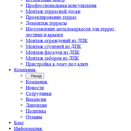
Профессиональная консультация
Монтаж террасной доски
Проектирование террас
Демонтаж террасы
Изготовление металокаркасов для террас,
лестниц и крылец
Монтаж ограждений из ДПК
Монтаж ступеней из ДПК
Монтаж фасадов из ДПК
Монтаж заборов из ДПК
Пристройка к дому под ключ
Компания
Назад
Компания
Новости
Сотрудники
Вакансии
Лицензии
Политика
Отзывы
Блог
Информация