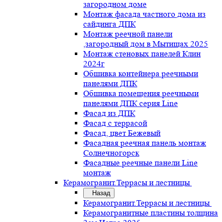
загородном доме
Монтаж фасада частного дома из
сайдинга ДПК
Монтаж реечной панели
,загородный дом в Мытищах 2025
Монтаж стеновых панелей Клин
2024г
Обшивка контейнера реечными
панелями ДПК
Обшивка помещения реечными
панелями ДПК серия Line
Фасад из ДПК
Фасад с террасой
Фасад, цвет Бежевый
Фасадная реечная панель монтаж
Солнечногорск
Фасадные реечные панели Line
монтаж
Керамогранит.Террасы и лестницы
Назад
Керамогранит.Террасы и лестницы
Керамогранитные пластины толщина