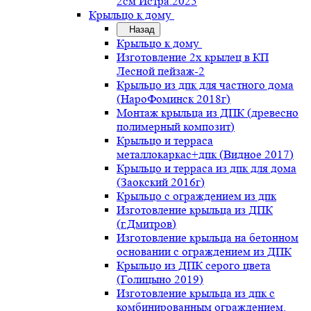
2см Истра.2025
Крыльцо к дому
Назад
Крыльцо к дому
Изготовление 2х крылец в КП
Лесной пейзаж-2
Крыльцо из дпк для частного дома
(НароФоминск 2018г)
Монтаж крыльца из ДПК (древесно
полимерный композит)
Крыльцо и терраса
металлокаркас+дпк (Видное 2017)
Крыльцо и терраса из дпк для дома
(Заокский 2016г)
Крыльцо с ограждением из дпк
Изготовление крыльца из ДПК
(г.Дмитров)
Изготовление крыльца на бетонном
основании с ограждением из ДПК
Крыльцо из ДПК серого цвета
(Голицыно 2019)
Изготовление крыльца из дпк с
комбинированным ограждением.