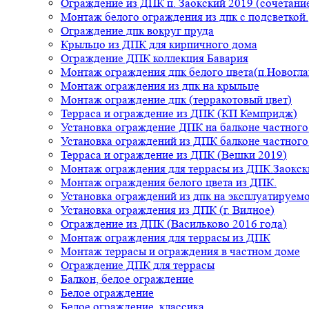
Ограждение из ДПК п. Заокский 2019 (сочетание
Монтаж белого ограждения из дпк с подсветкой.
Ограждение дпк вокруг пруда
Крыльцо из ДПК для кирпичного дома
Ограждение ДПК коллекция Бавария
Монтаж ограждения дпк белого цвета(п.Новогла
Монтаж ограждения из дпк на крыльце
Монтаж ограждение дпк (терракотовый цвет)
Терраса и ограждение из ДПК (КП Кемпридж)
Установка ограждение ДПК на балконе частного
Установка ограждений из ДПК балконе частного
Терраса и ограждение из ДПК (Вешки 2019)
Монтаж ограждения для террасы из ДПК.Заокск
Монтаж ограждения белого цвета из ДПК.
Установка ограждений из дпк на эксплуатируем
Установка ограждения из ДПК (г. Видное)
Ограждение из ДПК (Васильково 2016 года)
Монтаж ограждения для террасы из ДПК
Монтаж террасы и ограждения в частном доме
Ограждение ДПК для террасы
Балкон, белое ограждение
Белое ограждение
Белое ограждение, классика