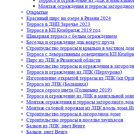
Терраса и ограждение из ДПК в мангальной
Монтаж ограждения и террасы загородног
Открытые
Красивый пирс на озере в Рязани 2024
Терраса в ДНП Заречье 2023
Терраса в КП Кембридж 2019 год
Шикарная терраса с белым ограждением
Беседка и ограждение дпк вокруг пруда
Строительство террасы и крыльца в частном дом
Терраса с декоративным освещением КП Кембр
Пирс из ДПК в Рязанской области
Строительство террасы и ограждения в загород
Терраса и ограждение из ДПК (Перхурово)
Изготовление открытой террасы из ДПК (кп Ор
Терраса из ДПК (Балашиха)
Терраса серого цвета (Голицыно 2019)
Терраса и ограждение из ДПК в мангальной зоне
Монтаж ограждения и террасы загородного дом
Монтаж садовой дорожки из ДПК вдоль дома.Из
Строительство террасы в загородном доме
Строительство террасы в поселке таунхасов
Балкон из ДПК, цвет Венге
Балкон, цвет Венге