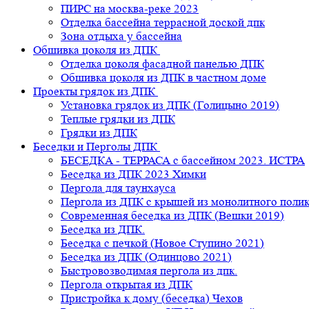
ПИРС на москва-реке 2023
Отделка бассейна террасной доской дпк
Зона отдыха у бассейна
Обшивка цоколя из ДПК
Отделка цоколя фасадной панелью ДПК
Обшивка цоколя из ДПК в частном доме
Проекты грядок из ДПК
Установка грядок из ДПК (Голицыно 2019)
Теплые грядки из ДПК
Грядки из ДПК
Беседки и Перголы ДПК
БЕСЕДКА - ТЕРРАСА с бассейном 2023. ИСТРА
Беседка из ДПК 2023 Химки
Пергола для таунхауса
Пергола из ДПК с крышей из монолитного поли
Современная беседка из ДПК (Вешки 2019)
Беседка из ДПК.
Беседка с печкой (Новое Ступино 2021)
Беседка из ДПК (Одинцово 2021)
Быстровозводимая пергола из дпк.
Пергола открытая из ДПК
Пристройка к дому (беседка) Чехов