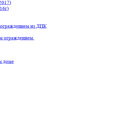
2017)
16г)
с ограждением из ДПК
ым ограждением.
м доме