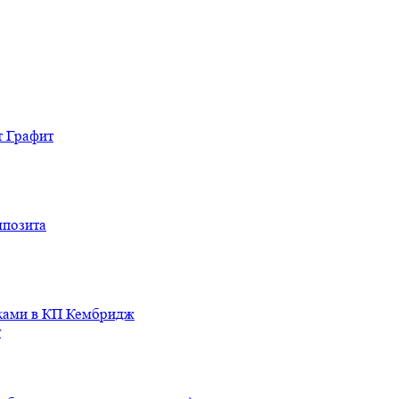
т Графит
мпозита
иками в КП Кембридж
т