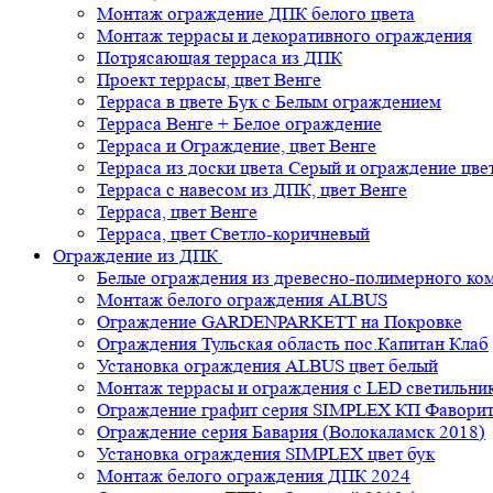
Монтаж ограждение ДПК белого цвета
Монтаж террасы и декоративного ограждения
Потрясающая терраса из ДПК
Проект террасы, цвет Венге
Терраса в цвете Бук с Белым ограждением
Терраса Венге + Белое ограждение
Терраса и Ограждение, цвет Венге
Терраса из доски цвета Серый и ограждение цве
Терраса с навесом из ДПК, цвет Венге
Терраса, цвет Венге
Терраса, цвет Светло-коричневый
Ограждение из ДПК
Белые ограждения из древесно-полимерного ко
Монтаж белого ограждения ALBUS
Ограждение GARDENPARKETT на Покровке
Ограждения Тульская область пос.Капитан Клаб
Установка ограждения ALBUS цвет белый
Монтаж террасы и ограждения с LED светильн
Ограждение графит серия SIMPLEX КП Фавори
Ограждение серия Бавария (Волокаламск 2018)
Установка ограждения SIMPLEX цвет бук
Монтаж белого ограждения ДПК 2024