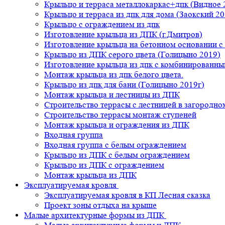
Крыльцо и терраса металлокаркас+дпк (Видное 
Крыльцо и терраса из дпк для дома (Заокский 20
Крыльцо с ограждением из дпк
Изготовление крыльца из ДПК (г.Дмитров)
Изготовление крыльца на бетонном основании 
Крыльцо из ДПК серого цвета (Голицыно 2019)
Изготовление крыльца из дпк с комбинированн
Монтаж крыльца из дпк белого цвета.
Крыльцо из дпк для бани (Голицыно 2019г)
Монтаж крыльца и лестницы из ДПК
Строительство террасы с лестницей в загородно
Строительство террасы монтаж ступеней
Монтаж крыльца и ограждения из ДПК
Входная группа
Входная группа с белым ограждением
Крыльцо из ДПК с белым ограждением
Крыльцо из ДПК с ограждением
Монтаж крыльца из ДПК
Эксплуатируемая кровля
Эксплуатируемая кровля в КП Лесная сказка
Проект зоны отдыха на крыше
Малые архитектурные формы из ДПК