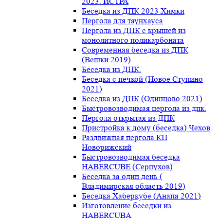
2023. ИСТРА
Беседка из ДПК 2023 Химки
Пергола для таунхауса
Пергола из ДПК с крышей из
монолитного поликарбоната
Современная беседка из ДПК
(Вешки 2019)
Беседка из ДПК.
Беседка с печкой (Новое Ступино
2021)
Беседка из ДПК (Одинцово 2021)
Быстровозводимая пергола из дпк.
Пергола открытая из ДПК
Пристройка к дому (беседка) Чехов
Раздвижная пергола КП
Новорижский
Быстровозводимая беседка
HABERCUBE (Серпухов)
Беседка за один день (
Владимирская область 2019)
Беседка Хаберкубе (Анапа 2021)
Изготовление беседки из
HABERCUBA