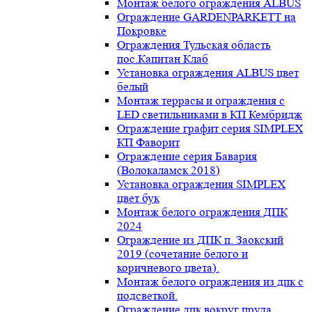
Монтаж белого ограждения ALBUS
Ограждение GARDENPARKETT на
Покровке
Ограждения Тульская область
пос.Капитан Клаб
Установка ограждения ALBUS цвет
белый
Монтаж террасы и ограждения с
LED светильниками в КП Кембридж
Ограждение графит серия SIMPLEX
КП Фаворит
Ограждение серия Бавария
(Волокаламск 2018)
Установка ограждения SIMPLEX
цвет бук
Монтаж белого ограждения ДПК
2024
Ограждение из ДПК п. Заокский
2019 (сочетание белого и
коричневого цвета).
Монтаж белого ограждения из дпк с
подсветкой.
Ограждение дпк вокруг пруда