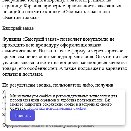
страницу Корзина, проверьте правильность заказанных
позиций и нажмите кнопку «Оформить заказ» или
«Быстрый заказ».
Быстрый заказ
Функция «Быстрый заказ» позволяет покупателю не
проходить всю процедуру оформления заказа
самостоятельно. Вы заполняете форму, и через короткое
время вам перезвонит менеджер магазина. Он уточнит все
условия заказа, ответит на вопросы, касающиеся качества
товара, его особенностей. А также подскажет о вариантах
оплаты и доставки.
По результатам звонка, пользователь либо, получив
уточнения, самостоятельно оформляет заказ,
Мы используем cookies и рекомендательные технологии для
укомплектовав его необходимыми позициями, либо
персонализации сервисов и удобства пользователей. Вы
соглашается на оформление в том виде, в котором есть
можете запретить сохранение cookie в настройках своего
сейчас. Получает подтверждение на почту или на
браузера.
Политика использования Cookies
мобильный телефон и ждёт доставки.
Принять
Оформление заказа в стандартном режиме