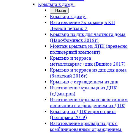
Крыльцо к дому
Назад
Крыльцо к дому
Изготовление 2х крылец в КП
Лесной пейзаж-2
Крыльцо из дпк для частного дома
(НароФоминск 2018г)
Монтаж крыльца из ДПК (древесно
полимерный композит)
Крыльцо и терраса
металлокаркас+дпк (Видное 2017)
Крыльцо и терраса из дпк для дома
(Заокский 2016г)
Крыльцо с ограждением из дпк
Изготовление крыльца из ДПК
(г.Дмитров)
Изготовление крыльца на бетонном
основании с ограждением из ДПК
Крыльцо из ДПК серого цвета
(Голицыно 2019)
Изготовление крыльца из дпк с
комбинированным ограждением.