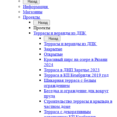
Назад
Информация
Магазины
Проекты
Назад
Проекты
Террасы и веранды из ДПК
Назад
Террасы и веранды из ДПК
Закрытые
Открытые
Красивый пирс на озере в Рязани
2024
Терраса в ДНП Заречье 2023
Терраса в КП Кембридж 2019 год
Шикарная терраса с белым
ограждением
Беседка и ограждение дпк вокруг
пруда
Строительство террасы и крыльца в
частном доме
Терраса с декоративным
освещением КП Кембридж