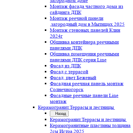
загородном доме
Монтаж фасада частного дома из
сайдинга ДПК
Монтаж реечной панели
,загородный дом в Мытищах 2025
Монтаж стеновых панелей Клин
2024г
Обшивка контейнера реечными
панелями ДПК
Обшивка помещения реечными
панелями ДПК серия Line
Фасад из ДПК
Фасад с террасой
Фасад, цвет Бежевый
Фасадная реечная панель монтаж
Солнечногорск
Фасадные реечные панели Line
монтаж
Керамогранит.Террасы и лестницы
Назад
Керамогранит.Террасы и лестницы
Керамогранитные пластины толщина
2см Истра.2025