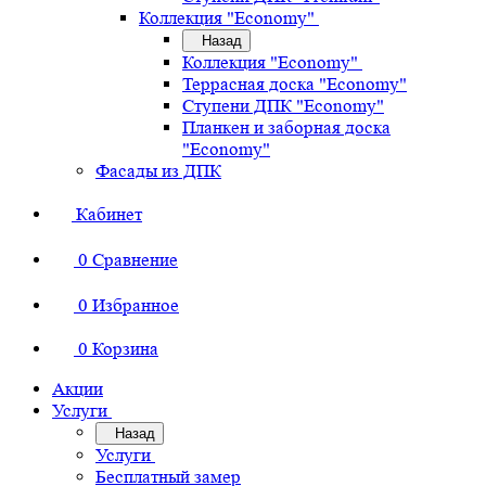
Коллекция "Economy"
Назад
Коллекция "Economy"
Террасная доска "Economy"
Ступени ДПК "Economy"
Планкен и заборная доска
"Economy"
Фасады из ДПК
Кабинет
0
Сравнение
0
Избранное
0
Корзина
Акции
Услуги
Назад
Услуги
Бесплатный замер