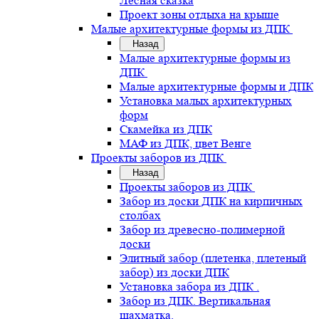
Лесная сказка
Проект зоны отдыха на крыше
Малые архитектурные формы из ДПК
Назад
Малые архитектурные формы из
ДПК
Малые архитектурные формы и ДПК
Установка малых архитектурных
форм
Скамейка из ДПК
МАФ из ДПК, цвет Венге
Проекты заборов из ДПК
Назад
Проекты заборов из ДПК
Забор из доски ДПК на кирпичных
столбах
Забор из древесно-полимерной
доски
Элитный забор (плетенка, плетеный
забор) из доски ДПК
Установка забора из ДПК .
Забор из ДПК. Вертикальная
шахматка.