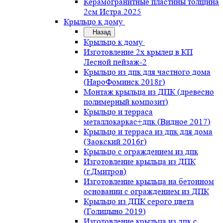
Керамогранитные пластины толщина
2см Истра.2025
Крыльцо к дому
Назад
Крыльцо к дому
Изготовление 2х крылец в КП
Лесной пейзаж-2
Крыльцо из дпк для частного дома
(НароФоминск 2018г)
Монтаж крыльца из ДПК (древесно
полимерный композит)
Крыльцо и терраса
металлокаркас+дпк (Видное 2017)
Крыльцо и терраса из дпк для дома
(Заокский 2016г)
Крыльцо с ограждением из дпк
Изготовление крыльца из ДПК
(г.Дмитров)
Изготовление крыльца на бетонном
основании с ограждением из ДПК
Крыльцо из ДПК серого цвета
(Голицыно 2019)
Изготовление крыльца из дпк с