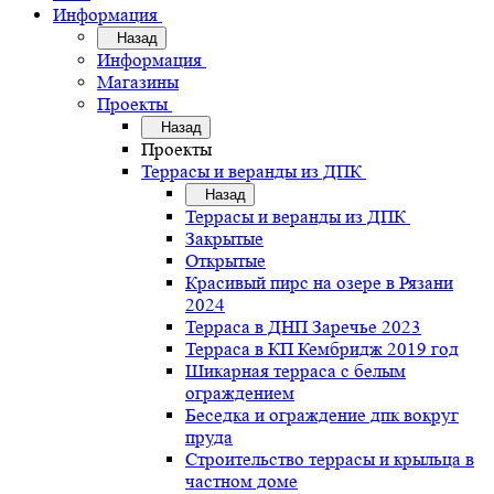
Информация
Назад
Информация
Магазины
Проекты
Назад
Проекты
Террасы и веранды из ДПК
Назад
Террасы и веранды из ДПК
Закрытые
Открытые
Красивый пирс на озере в Рязани
2024
Терраса в ДНП Заречье 2023
Терраса в КП Кембридж 2019 год
Шикарная терраса с белым
ограждением
Беседка и ограждение дпк вокруг
пруда
Строительство террасы и крыльца в
частном доме