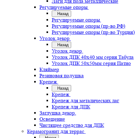
Лаги для пола металлические
Регулируемые опоры
Назад
Регулируемые опоры
Регулируемые опоры (пр-во РФ)
Регулируемые опоры (пр-во Турция)
Уголок декор
Назад
Уголок декор
Уголок ДПК 40х40 мм серия Табула
Уголок ДПК 50х50мм серия Патио
Кляймер
Резиновая подушка
Крепеж
Назад
Крепеж
Крепеж для металических лаг
Крепеж для ДПК
Заглушка декор.
Освещение
Чистящее средство для ДПК
Керамогранит для террас
Назад