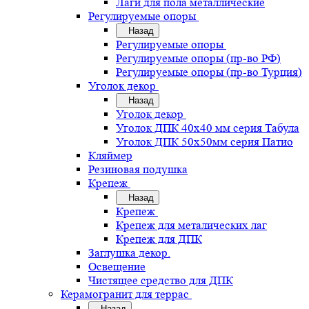
Лаги для пола металлические
Регулируемые опоры
Назад
Регулируемые опоры
Регулируемые опоры (пр-во РФ)
Регулируемые опоры (пр-во Турция)
Уголок декор
Назад
Уголок декор
Уголок ДПК 40х40 мм серия Табула
Уголок ДПК 50х50мм серия Патио
Кляймер
Резиновая подушка
Крепеж
Назад
Крепеж
Крепеж для металических лаг
Крепеж для ДПК
Заглушка декор.
Освещение
Чистящее средство для ДПК
Керамогранит для террас
Назад