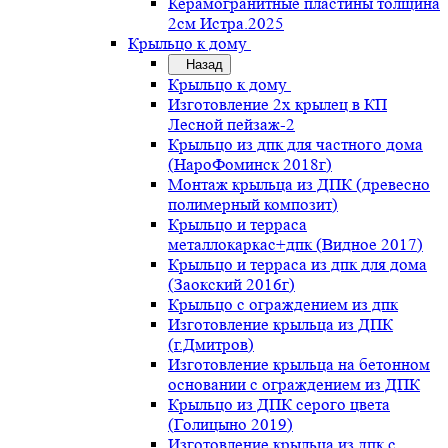
Керамогранитные пластины толщина
2см Истра.2025
Крыльцо к дому
Назад
Крыльцо к дому
Изготовление 2х крылец в КП
Лесной пейзаж-2
Крыльцо из дпк для частного дома
(НароФоминск 2018г)
Монтаж крыльца из ДПК (древесно
полимерный композит)
Крыльцо и терраса
металлокаркас+дпк (Видное 2017)
Крыльцо и терраса из дпк для дома
(Заокский 2016г)
Крыльцо с ограждением из дпк
Изготовление крыльца из ДПК
(г.Дмитров)
Изготовление крыльца на бетонном
основании с ограждением из ДПК
Крыльцо из ДПК серого цвета
(Голицыно 2019)
Изготовление крыльца из дпк с