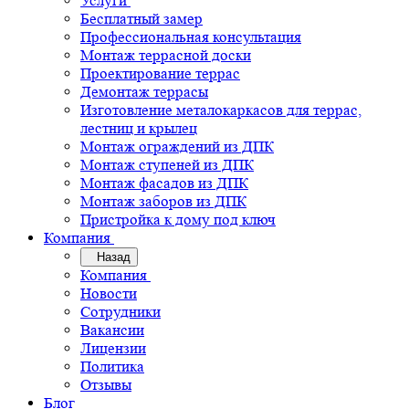
Услуги
Бесплатный замер
Профессиональная консультация
Монтаж террасной доски
Проектирование террас
Демонтаж террасы
Изготовление металокаркасов для террас,
лестниц и крылец
Монтаж ограждений из ДПК
Монтаж ступеней из ДПК
Монтаж фасадов из ДПК
Монтаж заборов из ДПК
Пристройка к дому под ключ
Компания
Назад
Компания
Новости
Сотрудники
Вакансии
Лицензии
Политика
Отзывы
Блог