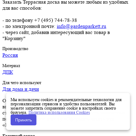
Заказать Террасная доска вы можете любым из удобных
для вас способов:
- по телефону +7 (495) 744-78-38
- по электронной почте:
info@gardenparkett.ru
- через сайт, добавив интересующий вас товар в
"Корзину"
Производство
Россия
Материал
ДПК
Для чего используют
Для дома и дачи
Мы используем cookies и рекомендательные технологии для
Оформить заказ на нашем сайте легко. Просто добавьте
персонализации сервисов и удобства пользователей. Вы
выбранные товары в корзину, а затем перейдите на
можете запретить сохранение cookie в настройках своего
браузера.
Политика использования Cookies
страницу Корзина, проверьте правильность заказанных
позиций и нажмите кнопку «Оформить заказ» или
Принять
«Быстрый заказ».