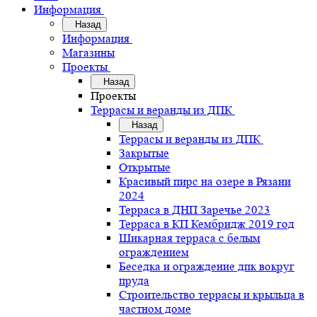
Информация
Назад
Информация
Магазины
Проекты
Назад
Проекты
Террасы и веранды из ДПК
Назад
Террасы и веранды из ДПК
Закрытые
Открытые
Красивый пирс на озере в Рязани
2024
Терраса в ДНП Заречье 2023
Терраса в КП Кембридж 2019 год
Шикарная терраса с белым
ограждением
Беседка и ограждение дпк вокруг
пруда
Строительство террасы и крыльца в
частном доме