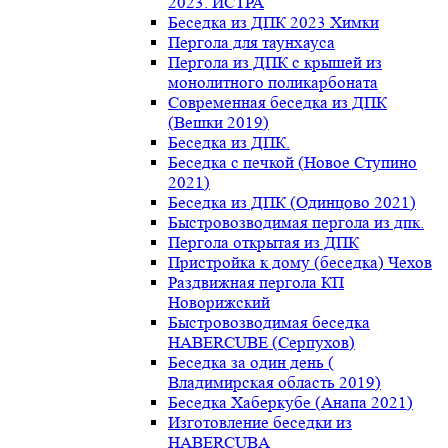
2023. ИСТРА
Беседка из ДПК 2023 Химки
Пергола для таунхауса
Пергола из ДПК с крышей из
монолитного поликарбоната
Современная беседка из ДПК
(Вешки 2019)
Беседка из ДПК.
Беседка с печкой (Новое Ступино
2021)
Беседка из ДПК (Одинцово 2021)
Быстровозводимая пергола из дпк.
Пергола открытая из ДПК
Пристройка к дому (беседка) Чехов
Раздвижная пергола КП
Новорижский
Быстровозводимая беседка
HABERCUBE (Серпухов)
Беседка за один день (
Владимирская область 2019)
Беседка Хаберкубе (Анапа 2021)
Изготовление беседки из
HABERCUBA