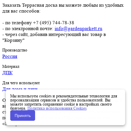
Заказать Террасная доска вы можете любым из удобных
для вас способов:
- по телефону +7 (495) 744-78-38
- по электронной почте:
info@gardenparkett.ru
- через сайт, добавив интересующий вас товар в
"Корзину"
Производство
Россия
Материал
ДПК
Для чего используют
Для дома и дачи
Мы используем cookies и рекомендательные технологии для
Оформить заказ на нашем сайте легко. Просто добавьте
персонализации сервисов и удобства пользователей. Вы
можете запретить сохранение cookie в настройках своего
выбранные товары в корзину, а затем перейдите на
браузера.
Политика использования Cookies
страницу Корзина, проверьте правильность заказанных
Принять
позиций и нажмите кнопку «Оформить заказ» или
«Быстрый заказ».