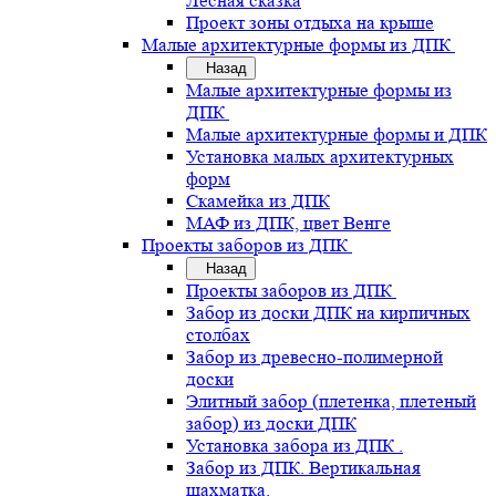
Лесная сказка
Проект зоны отдыха на крыше
Малые архитектурные формы из ДПК
Назад
Малые архитектурные формы из
ДПК
Малые архитектурные формы и ДПК
Установка малых архитектурных
форм
Скамейка из ДПК
МАФ из ДПК, цвет Венге
Проекты заборов из ДПК
Назад
Проекты заборов из ДПК
Забор из доски ДПК на кирпичных
столбах
Забор из древесно-полимерной
доски
Элитный забор (плетенка, плетеный
забор) из доски ДПК
Установка забора из ДПК .
Забор из ДПК. Вертикальная
шахматка.