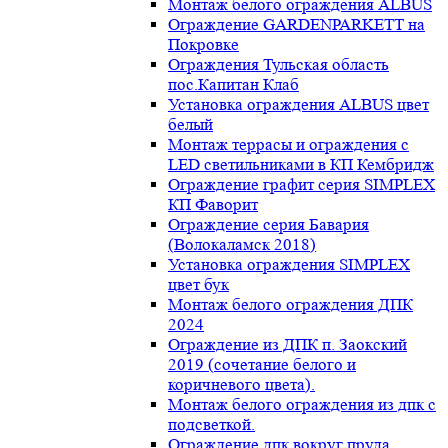
Монтаж белого ограждения ALBUS
Ограждение GARDENPARKETT на
Покровке
Ограждения Тульская область
пос.Капитан Клаб
Установка ограждения ALBUS цвет
белый
Монтаж террасы и ограждения с
LED светильниками в КП Кембридж
Ограждение графит серия SIMPLEX
КП Фаворит
Ограждение серия Бавария
(Волокаламск 2018)
Установка ограждения SIMPLEX
цвет бук
Монтаж белого ограждения ДПК
2024
Ограждение из ДПК п. Заокский
2019 (сочетание белого и
коричневого цвета).
Монтаж белого ограждения из дпк с
подсветкой.
Ограждение дпк вокруг пруда