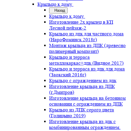
Крыльцо к дому
Назад
Крыльцо к дому
Изготовление 2х крылец в КП
Лесной пейзаж-2
Крыльцо из дпк для частного дома
(НароФоминск 2018г)
Монтаж крыльца из ДПК (древесно
полимерный композит)
Крыльцо и терраса
металлокаркас+дпк (Видное 2017)
Крыльцо и терраса из дпк для дома
(Заокский 2016г)
Крыльцо с ограждением из дпк
Изготовление крыльца из ДПК
(г.Дмитров)
Изготовление крыльца на бетонном
основании с ограждением из ДПК
Крыльцо из ДПК серого цвета
(Голицыно 2019)
Изготовление крыльца из дпк с
комбинированным ограждением.