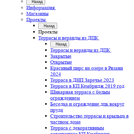
Назад
Информация
Магазины
Проекты
Назад
Проекты
Террасы и веранды из ДПК
Назад
Террасы и веранды из ДПК
Закрытые
Открытые
Красивый пирс на озере в Рязани
2024
Терраса в ДНП Заречье 2023
Терраса в КП Кембридж 2019 год
Шикарная терраса с белым
ограждением
Беседка и ограждение дпк вокруг
пруда
Строительство террасы и крыльца в
частном доме
Терраса с декоративным
освещением КП Кембридж