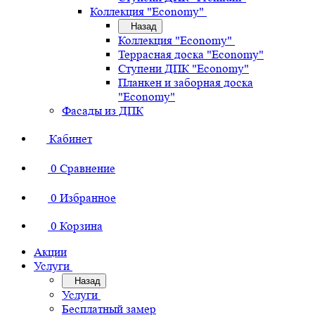
Коллекция "Economy"
Назад
Коллекция "Economy"
Террасная доска "Economy"
Ступени ДПК "Economy"
Планкен и заборная доска
"Economy"
Фасады из ДПК
Кабинет
0
Сравнение
0
Избранное
0
Корзина
Акции
Услуги
Назад
Услуги
Бесплатный замер