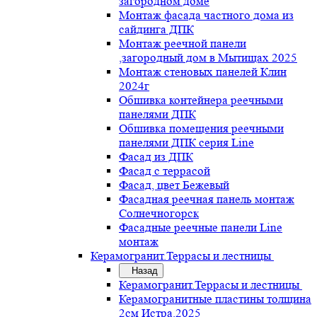
загородном доме
Монтаж фасада частного дома из
сайдинга ДПК
Монтаж реечной панели
,загородный дом в Мытищах 2025
Монтаж стеновых панелей Клин
2024г
Обшивка контейнера реечными
панелями ДПК
Обшивка помещения реечными
панелями ДПК серия Line
Фасад из ДПК
Фасад с террасой
Фасад, цвет Бежевый
Фасадная реечная панель монтаж
Солнечногорск
Фасадные реечные панели Line
монтаж
Керамогранит.Террасы и лестницы
Назад
Керамогранит.Террасы и лестницы
Керамогранитные пластины толщина
2см Истра.2025