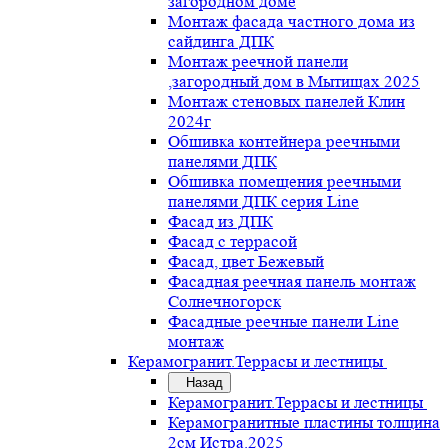
загородном доме
Монтаж фасада частного дома из
сайдинга ДПК
Монтаж реечной панели
,загородный дом в Мытищах 2025
Монтаж стеновых панелей Клин
2024г
Обшивка контейнера реечными
панелями ДПК
Обшивка помещения реечными
панелями ДПК серия Line
Фасад из ДПК
Фасад с террасой
Фасад, цвет Бежевый
Фасадная реечная панель монтаж
Солнечногорск
Фасадные реечные панели Line
монтаж
Керамогранит.Террасы и лестницы
Назад
Керамогранит.Террасы и лестницы
Керамогранитные пластины толщина
2см Истра.2025