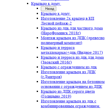
Крыльцо к дому
Назад
Крыльцо к дому
Изготовление 2х крылец в КП
Лесной пейзаж-2
Крыльцо из дпк для частного дома
(НароФоминск 2018г)
Монтаж крыльца из ДПК (древесно
полимерный композит)
Крыльцо и терраса
металлокаркас+дпк (Видное 2017)
Крыльцо и терраса из дпк для дома
(Заокский 2016г)
Крыльцо с ограждением из дпк
Изготовление крыльца из ДПК
(г.Дмитров)
Изготовление крыльца на бетонном
основании с ограждением из ДПК
Крыльцо из ДПК серого цвета
(Голицыно 2019)
Изготовление крыльца из дпк с
комбинированным ограждением.