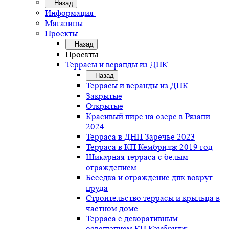
Назад
Информация
Магазины
Проекты
Назад
Проекты
Террасы и веранды из ДПК
Назад
Террасы и веранды из ДПК
Закрытые
Открытые
Красивый пирс на озере в Рязани
2024
Терраса в ДНП Заречье 2023
Терраса в КП Кембридж 2019 год
Шикарная терраса с белым
ограждением
Беседка и ограждение дпк вокруг
пруда
Строительство террасы и крыльца в
частном доме
Терраса с декоративным
освещением КП Кембридж