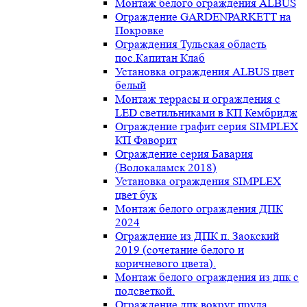
Монтаж белого ограждения ALBUS
Ограждение GARDENPARKETT на
Покровке
Ограждения Тульская область
пос.Капитан Клаб
Установка ограждения ALBUS цвет
белый
Монтаж террасы и ограждения с
LED светильниками в КП Кембридж
Ограждение графит серия SIMPLEX
КП Фаворит
Ограждение серия Бавария
(Волокаламск 2018)
Установка ограждения SIMPLEX
цвет бук
Монтаж белого ограждения ДПК
2024
Ограждение из ДПК п. Заокский
2019 (сочетание белого и
коричневого цвета).
Монтаж белого ограждения из дпк с
подсветкой.
Ограждение дпк вокруг пруда