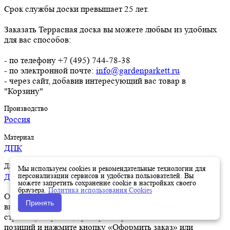
Срок службы доски превышает 25 лет.
Заказать Террасная доска вы можете любым из удобных
для вас способов:
- по телефону +7 (495) 744-78-38
- по электронной почте:
info@gardenparkett.ru
- через сайт, добавив интересующий вас товар в
"Корзину"
Производство
Россия
Материал
ДПК
Для чего используют
Мы используем cookies и рекомендательные технологии для
персонализации сервисов и удобства пользователей. Вы
Для дома и дачи
можете запретить сохранение cookie в настройках своего
браузера.
Политика использования Cookies
Оформить заказ на нашем сайте легко. Просто добавьте
Принять
выбранные товары в корзину, а затем перейдите на
страницу Корзина, проверьте правильность заказанных
позиций и нажмите кнопку «Оформить заказ» или