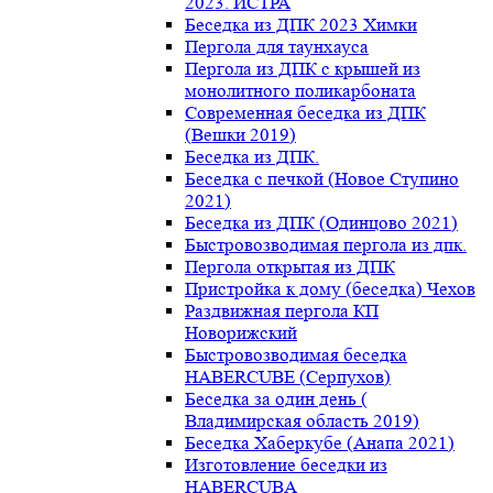
2023. ИСТРА
Беседка из ДПК 2023 Химки
Пергола для таунхауса
Пергола из ДПК с крышей из
монолитного поликарбоната
Современная беседка из ДПК
(Вешки 2019)
Беседка из ДПК.
Беседка с печкой (Новое Ступино
2021)
Беседка из ДПК (Одинцово 2021)
Быстровозводимая пергола из дпк.
Пергола открытая из ДПК
Пристройка к дому (беседка) Чехов
Раздвижная пергола КП
Новорижский
Быстровозводимая беседка
HABERCUBE (Серпухов)
Беседка за один день (
Владимирская область 2019)
Беседка Хаберкубе (Анапа 2021)
Изготовление беседки из
HABERCUBA