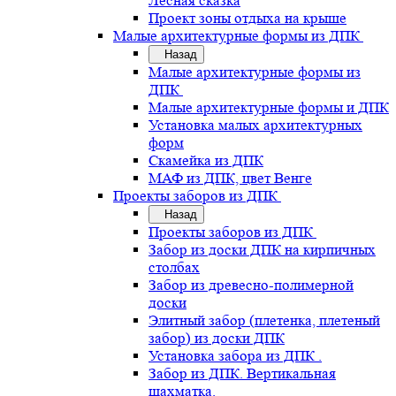
Лесная сказка
Проект зоны отдыха на крыше
Малые архитектурные формы из ДПК
Назад
Малые архитектурные формы из
ДПК
Малые архитектурные формы и ДПК
Установка малых архитектурных
форм
Скамейка из ДПК
МАФ из ДПК, цвет Венге
Проекты заборов из ДПК
Назад
Проекты заборов из ДПК
Забор из доски ДПК на кирпичных
столбах
Забор из древесно-полимерной
доски
Элитный забор (плетенка, плетеный
забор) из доски ДПК
Установка забора из ДПК .
Забор из ДПК. Вертикальная
шахматка.