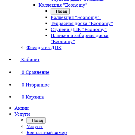
Коллекция "Economy"
Назад
Коллекция "Economy"
Террасная доска "Economy"
Ступени ДПК "Economy"
Планкен и заборная доска
"Economy"
Фасады из ДПК
Кабинет
0
Сравнение
0
Избранное
0
Корзина
Акции
Услуги
Назад
Услуги
Бесплатный замер