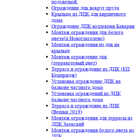
подсветкой.
Ограждение дпк вокруг пруда
Крыльцо из ДПК для кирпичного
дома
Ограждение ДПК коллекция Бавария
Монтаж ограждения дпк белого
цвета(п.Новоглаголево)
Монтаж ограждения из дпк на
крыльце
Монтаж ограждение дпк
(терракотовый цвет)
Терраса и ограждение из ДПК (КП
Кемпридж)
Установка ограждение ДПК на
балконе частного дома
Установка ограждений из ДПК
балконе частного дома
Терраса и ограждение из ДПК
(Вешки 2019)
Монтаж ограждения для террасы из
ДПК.Заокский
Монтаж ограждения белого цвета из
ДПК.