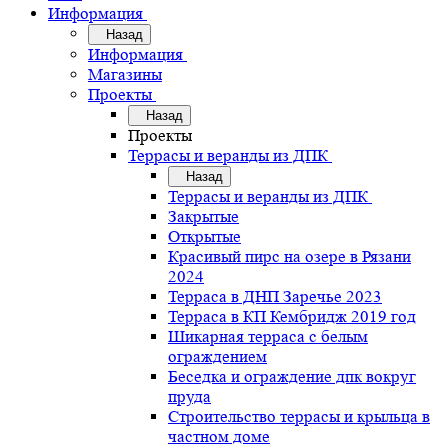
Информация
Назад
Информация
Магазины
Проекты
Назад
Проекты
Террасы и веранды из ДПК
Назад
Террасы и веранды из ДПК
Закрытые
Открытые
Красивый пирс на озере в Рязани
2024
Терраса в ДНП Заречье 2023
Терраса в КП Кембридж 2019 год
Шикарная терраса с белым
ограждением
Беседка и ограждение дпк вокруг
пруда
Строительство террасы и крыльца в
частном доме