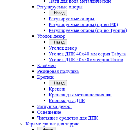
Лаги для пола металлические
Регулируемые опоры
Назад
Регулируемые опоры
Регулируемые опоры (пр-во РФ)
Регулируемые опоры (пр-во Турция)
Уголок декор
Назад
Уголок декор
Уголок ДПК 40х40 мм серия Табула
Уголок ДПК 50х50мм серия Патио
Кляймер
Резиновая подушка
Крепеж
Назад
Крепеж
Крепеж для металических лаг
Крепеж для ДПК
Заглушка декор.
Освещение
Чистящее средство для ДПК
Керамогранит для террас
Назад