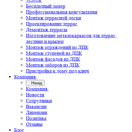
Услуги
Бесплатный замер
Профессиональная консультация
Монтаж террасной доски
Проектирование террас
Демонтаж террасы
Изготовление металокаркасов для террас,
лестниц и крылец
Монтаж ограждений из ДПК
Монтаж ступеней из ДПК
Монтаж фасадов из ДПК
Монтаж заборов из ДПК
Пристройка к дому под ключ
Компания
Назад
Компания
Новости
Сотрудники
Вакансии
Лицензии
Политика
Отзывы
Блог