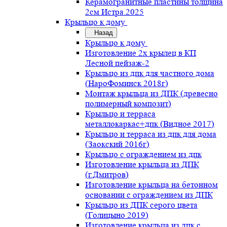
Керамогранитные пластины толщина
2см Истра.2025
Крыльцо к дому
Назад
Крыльцо к дому
Изготовление 2х крылец в КП
Лесной пейзаж-2
Крыльцо из дпк для частного дома
(НароФоминск 2018г)
Монтаж крыльца из ДПК (древесно
полимерный композит)
Крыльцо и терраса
металлокаркас+дпк (Видное 2017)
Крыльцо и терраса из дпк для дома
(Заокский 2016г)
Крыльцо с ограждением из дпк
Изготовление крыльца из ДПК
(г.Дмитров)
Изготовление крыльца на бетонном
основании с ограждением из ДПК
Крыльцо из ДПК серого цвета
(Голицыно 2019)
Изготовление крыльца из дпк с