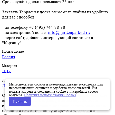
Срок службы доски превышает 25 лет.
Заказать Террасная доска вы можете любым из удобных
для вас способов:
- по телефону +7 (495) 744-78-38
- по электронной почте:
info@gardenparkett.ru
- через сайт, добавив интересующий вас товар в
"Корзину"
Производство
Россия
Материал
ДПК
Для чего используют
Мы используем cookies и рекомендательные технологии для
Для дома и дачи
персонализации сервисов и удобства пользователей. Вы
можете запретить сохранение cookie в настройках своего
браузера.
Политика использования Cookies
Оформить заказ на нашем сайте легко. Просто добавьте
выбранные товары в корзину, а затем перейдите на
Принять
страницу Корзина, проверьте правильность заказанных
позиций и нажмите кнопку «Оформить заказ» или