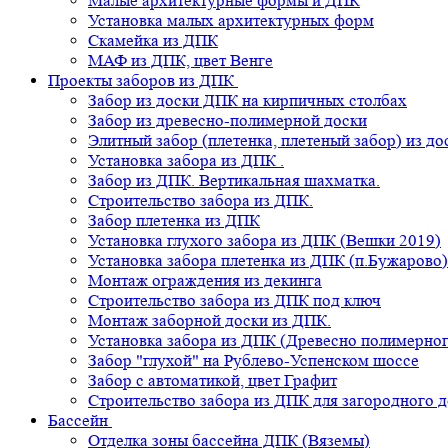
Малые архитектурные формы и ДПК
Установка малых архитектурных форм
Скамейка из ДПК
МАФ из ДПК, цвет Венге
Проекты заборов из ДПК
Забор из доски ДПК на кирпичных столбах
Забор из древесно-полимерной доски
Элитный забор (плетенка, плетеный забор) из д
Установка забора из ДПК .
Забор из ДПК. Вертикальная шахматка.
Строительство забора из ДПК.
Забор плетенка из ДПК
Установка глухого забора из ДПК (Вешки 2019)
Установка забора плетенка из ДПК (п.Бужарово)
Монтаж ограждения из декинга
Строительство забора из ДПК под ключ
Монтаж заборной доски из ДПК.
Установка забора из ДПК (Древесно полимерног
Забор "глухой" на Рублево-Успенском шоссе
Забор с автоматикой, цвет Графит
Строительство забора из ДПК для загородного 
Бассейн
Отделка зоны бассейна ДПК (Вяземы)