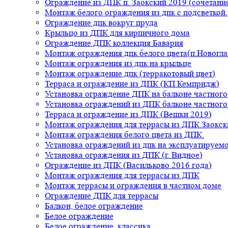
Ограждение из ДПК п. Заокский 2019 (сочетание
Монтаж белого ограждения из дпк с подсветкой.
Ограждение дпк вокруг пруда
Крыльцо из ДПК для кирпичного дома
Ограждение ДПК коллекция Бавария
Монтаж ограждения дпк белого цвета(п.Новогла
Монтаж ограждения из дпк на крыльце
Монтаж ограждение дпк (терракотовый цвет)
Терраса и ограждение из ДПК (КП Кемпридж)
Установка ограждение ДПК на балконе частного
Установка ограждений из ДПК балконе частного
Терраса и ограждение из ДПК (Вешки 2019)
Монтаж ограждения для террасы из ДПК.Заокск
Монтаж ограждения белого цвета из ДПК.
Установка ограждений из дпк на эксплуатируем
Установка ограждения из ДПК (г. Видное)
Ограждение из ДПК (Васильково 2016 года)
Монтаж ограждения для террасы из ДПК
Монтаж террасы и ограждения в частном доме
Ограждение ДПК для террасы
Балкон, белое ограждение
Белое ограждение
Белое ограждение, классика