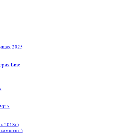
тищах 2025
рия Line
к
2025
к 2018г)
 композит)