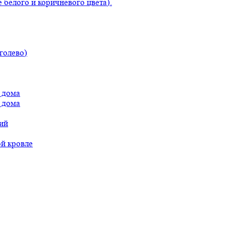
 белого и коричневого цвета).
голево)
 дома
 дома
ий
ой кровле