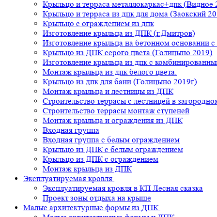
Крыльцо и терраса металлокаркас+дпк (Видное 
Крыльцо и терраса из дпк для дома (Заокский 20
Крыльцо с ограждением из дпк
Изготовление крыльца из ДПК (г.Дмитров)
Изготовление крыльца на бетонном основании 
Крыльцо из ДПК серого цвета (Голицыно 2019)
Изготовление крыльца из дпк с комбинированн
Монтаж крыльца из дпк белого цвета.
Крыльцо из дпк для бани (Голицыно 2019г)
Монтаж крыльца и лестницы из ДПК
Строительство террасы с лестницей в загородно
Строительство террасы монтаж ступеней
Монтаж крыльца и ограждения из ДПК
Входная группа
Входная группа с белым ограждением
Крыльцо из ДПК с белым ограждением
Крыльцо из ДПК с ограждением
Монтаж крыльца из ДПК
Эксплуатируемая кровля
Эксплуатируемая кровля в КП Лесная сказка
Проект зоны отдыха на крыше
Малые архитектурные формы из ДПК