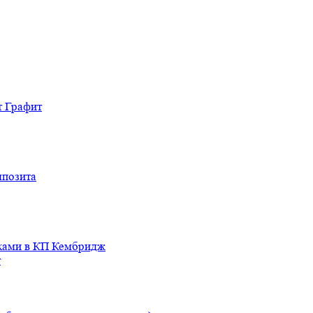
т Графит
мпозита
иками в КП Кембридж
т