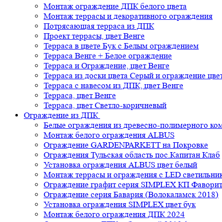
Монтаж ограждение ДПК белого цвета
Монтаж террасы и декоративного ограждения
Потрясающая терраса из ДПК
Проект террасы, цвет Венге
Терраса в цвете Бук с Белым ограждением
Терраса Венге + Белое ограждение
Терраса и Ограждение, цвет Венге
Терраса из доски цвета Серый и ограждение цве
Терраса с навесом из ДПК, цвет Венге
Терраса, цвет Венге
Терраса, цвет Светло-коричневый
Ограждение из ДПК
Белые ограждения из древесно-полимерного ко
Монтаж белого ограждения ALBUS
Ограждение GARDENPARKETT на Покровке
Ограждения Тульская область пос.Капитан Клаб
Установка ограждения ALBUS цвет белый
Монтаж террасы и ограждения с LED светильн
Ограждение графит серия SIMPLEX КП Фавори
Ограждение серия Бавария (Волокаламск 2018)
Установка ограждения SIMPLEX цвет бук
Монтаж белого ограждения ДПК 2024