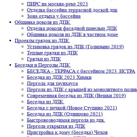
ПИРС на москва-реке 2023
Отделка бассейна террасной доской дпк
Зона отдыха у бассейна
Обшивка цоколя из ДПК
Отделка цоколя фасадной панелью ДПК
Обшивка цоколя из ДПК в частном доме
Проекты грядок из ДПК
Установка грядок из ДПК (Голицыно 2019)
Теплые грядки из ДПК
Грядки из ДПК
Беседки и Перголы ДПК
БЕСЕДКА - ТЕРРАСА с бассейном 2023. ИСТРА
Беседка из ДПК 2023 Химки
Пергола для таунхауса
Пергола из ДПК с крышей из монолитного поли
Современная беседка из ДПК (Вешки 2019)
Беседка из ДПК.
Беседка с печкой (Новое Ступино 2021)
Беседка из ДПК (Одинцово 2021)
Быстровозводимая пергола из дпк.
Пергола открытая из ДПК
Пристройка к дому (беседка) Чехов