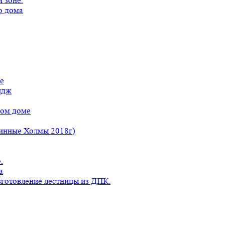
 зоне.
о дома
е
идж
ном доме
линные Холмы 2018г)
.
а
готовление лестницы из ДПК.