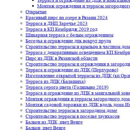
Терраса и ограждение из ДПК в мангальной
Монтаж ограждения и террасы загородног
Открытые
Красивый пирс на озере в Рязани 2024
Терраса в ДНП Заречье 2023
Терраса в КП Кембридж 2019 год
Шикарная терраса с белым ограждением
Беседка и ограждение дпк вокруг пруда
Строительство террасы и крыльца в частном дом
Терраса с декоративным освещением КП Кембр
Пирс из ДПК в Рязанской области
Строительство террасы и ограждения в загород
Терраса и ограждение из ДПК (Перхурово)
Изготовление открытой террасы из ДПК (кп Ор
Терраса из ДПК (Балашиха)
Терраса серого цвета (Голицыно 2019)
Терраса и ограждение из ДПК в мангальной зоне
Монтаж ограждения и террасы загородного дом
Монтаж садовой дорожки из ДПК вдоль дома.Из
Строительство террасы в загородном доме
Строительство террасы в поселке таунхасов
Балкон из ДПК, цвет Венге
Балкон, цвет Венге