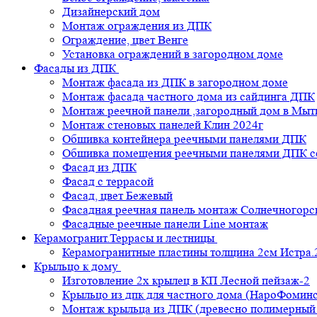
Дизайнерский дом
Монтаж ограждения из ДПК
Ограждение, цвет Венге
Установка ограждений в загородном доме
Фасады из ДПК
Монтаж фасада из ДПК в загородном доме
Монтаж фасада частного дома из сайдинга ДПК
Монтаж реечной панели ,загородный дом в Мы
Монтаж стеновых панелей Клин 2024г
Обшивка контейнера реечными панелями ДПК
Обшивка помещения реечными панелями ДПК се
Фасад из ДПК
Фасад с террасой
Фасад, цвет Бежевый
Фасадная реечная панель монтаж Солнечногорс
Фасадные реечные панели Line монтаж
Керамогранит.Террасы и лестницы
Керамогранитные пластины толщина 2см Истра.
Крыльцо к дому
Изготовление 2х крылец в КП Лесной пейзаж-2
Крыльцо из дпк для частного дома (НароФоминс
Монтаж крыльца из ДПК (древесно полимерный