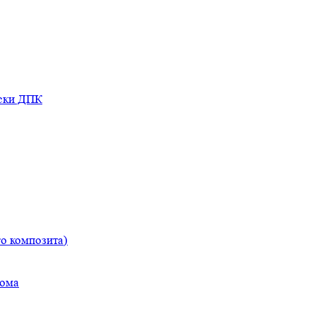
оски ДПК
о композита)
дома