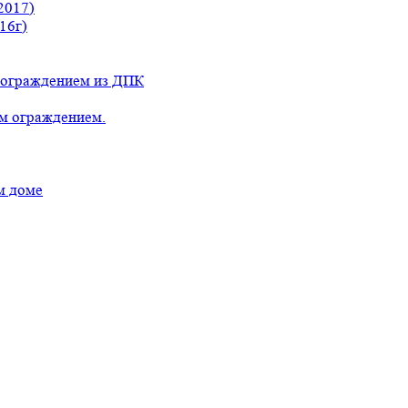
2017)
16г)
с ограждением из ДПК
ым ограждением.
м доме