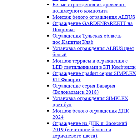
Белые ограждения из древесно-
полимерного композита
Монтаж белого ограждения ALBUS
Ограждение GARDENPARKETT на
Покровке
Ограждения Тульская область
пос.Капитан Клаб
Установка ограждения ALBUS цвет
белый
Монтаж террасы и ограждения с
LED светильниками в КП Кембридж
Ограждение графит серия SIMPLEX
КП Фаворит
Ограждение серия Бавария
(Волокаламск 2018)
Установка ограждения SIMPLEX
цвет бук
Монтаж белого ограждения ДПК
2024
Ограждение из ДПК п. Заокский
2019 (сочетание белого и
коричневого цвета).