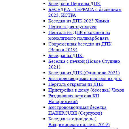
Беседки и Перголы ДПК
БЕСЕДКА - ТЕРРАСА с бассейном
2023. ИСТРА
Беседка из ДПК 2023 Химки
Пергола для таунхауса
Пергола из ДПК с крышей из
монолитного поликарбоната
Современная беседка из ДПК
(Вешки 2019)
Беседка из ДПК.
Беседка с печкой (Новое Ступино
2021)
Беседка из ДПК (Одинцово 2021)
Быстровозводимая пергола из дпк.
Пергола открытая из ДПК
Пристройка к дому (беседка) Чехов
Раздвижная пергола КП
Новорижский
Быстровозводимая беседка
HABERCUBE (Серпухов)
Беседка за один день (
Владимирская область 2019)