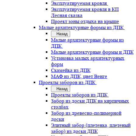
Эксплуатируемая кровля
Эксплуатируемая кровля в КП
Лесная сказка
Проект зоны отдыха на крыше
Малые архитектурные формы из ДПК
Назад
Малые архитектурные формы из
ДПК
Малые архитектурные формы и ДПК
Установка малых архитектурных
форм
Скамейка из ДПК
МАФ из ДПК, цвет Венге
Проекты заборов из ДПК
Назад
Проекты заборов из ДПК
Забор из доски ДПК на кирпичных
столбах
Забор из древесно-полимерной
доски
Элитный забор (плетенка, плетеный
забор) из доски ДПК