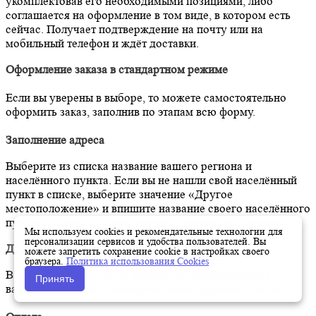
укомплектовав его необходимыми позициями, либо
соглашается на оформление в том виде, в котором есть
сейчас. Получает подтверждение на почту или на
мобильный телефон и ждёт доставки.
Оформление заказа в стандартном режиме
Если вы уверены в выборе, то можете самостоятельно
оформить заказ, заполнив по этапам всю форму.
Заполнение адреса
Выберите из списка название вашего региона и
населённого пункта. Если вы не нашли свой населённый
пункт в списке, выберите значение «Другое
местоположение» и впишите название своего населённого
пункта в графу «Город». Введите правильный индекс.
Мы используем cookies и рекомендательные технологии для
персонализации сервисов и удобства пользователей. Вы
Доставка
можете запретить сохранение cookie в настройках своего
браузера.
Политика использования Cookies
В зависимости от места жительства вам предложат
Принять
варианты доставки. Выберите любой удобный способ.