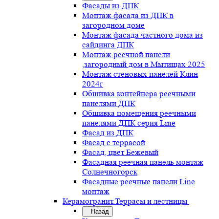
Фасады из ДПК
Монтаж фасада из ДПК в
загородном доме
Монтаж фасада частного дома из
сайдинга ДПК
Монтаж реечной панели
,загородный дом в Мытищах 2025
Монтаж стеновых панелей Клин
2024г
Обшивка контейнера реечными
панелями ДПК
Обшивка помещения реечными
панелями ДПК серия Line
Фасад из ДПК
Фасад с террасой
Фасад, цвет Бежевый
Фасадная реечная панель монтаж
Солнечногорск
Фасадные реечные панели Line
монтаж
Керамогранит.Террасы и лестницы
Назад