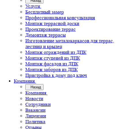
Назад
Услуги
Бесплатный замер
Профессиональная консультация
Монтаж террасной доски
Проектирование террас
Демонтаж террасы
Изготовление металокаркасов для террас,
лестниц и крылец
Монтаж ограждений из ДПК
Монтаж ступеней из ДПК
Монтаж фасадов из ДПК
Монтаж заборов из ДПК
Пристройка к дому под ключ
Компания
Назад
Компания
Новости
Сотрудники
Вакансии
Лицензии
Политика
Отзывы