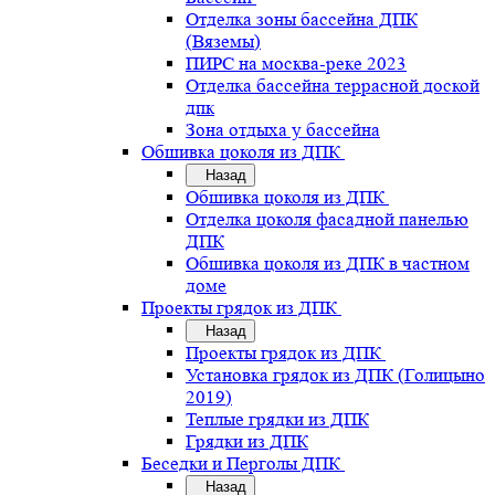
Отделка зоны бассейна ДПК
(Вяземы)
ПИРС на москва-реке 2023
Отделка бассейна террасной доской
дпк
Зона отдыха у бассейна
Обшивка цоколя из ДПК
Назад
Обшивка цоколя из ДПК
Отделка цоколя фасадной панелью
ДПК
Обшивка цоколя из ДПК в частном
доме
Проекты грядок из ДПК
Назад
Проекты грядок из ДПК
Установка грядок из ДПК (Голицыно
2019)
Теплые грядки из ДПК
Грядки из ДПК
Беседки и Перголы ДПК
Назад