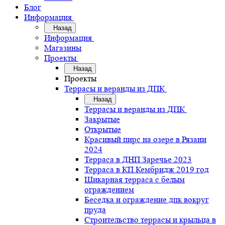
Блог
Информация
Назад
Информация
Магазины
Проекты
Назад
Проекты
Террасы и веранды из ДПК
Назад
Террасы и веранды из ДПК
Закрытые
Открытые
Красивый пирс на озере в Рязани
2024
Терраса в ДНП Заречье 2023
Терраса в КП Кембридж 2019 год
Шикарная терраса с белым
ограждением
Беседка и ограждение дпк вокруг
пруда
Строительство террасы и крыльца в