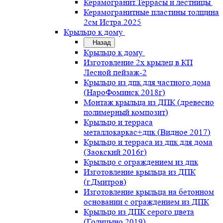
Керамогранит.Террасы и лестницы
Керамогранитные пластины толщина
2см Истра.2025
Крыльцо к дому
Назад
Крыльцо к дому
Изготовление 2х крылец в КП
Лесной пейзаж-2
Крыльцо из дпк для частного дома
(НароФоминск 2018г)
Монтаж крыльца из ДПК (древесно
полимерный композит)
Крыльцо и терраса
металлокаркас+дпк (Видное 2017)
Крыльцо и терраса из дпк для дома
(Заокский 2016г)
Крыльцо с ограждением из дпк
Изготовление крыльца из ДПК
(г.Дмитров)
Изготовление крыльца на бетонном
основании с ограждением из ДПК
Крыльцо из ДПК серого цвета
(Голицыно 2019)