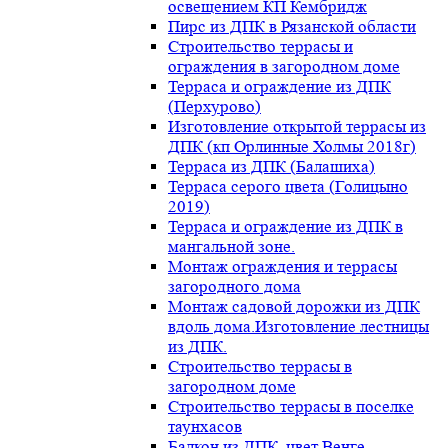
освещением КП Кембридж
Пирс из ДПК в Рязанской области
Строительство террасы и
ограждения в загородном доме
Терраса и ограждение из ДПК
(Перхурово)
Изготовление открытой террасы из
ДПК (кп Орлинные Холмы 2018г)
Терраса из ДПК (Балашиха)
Терраса серого цвета (Голицыно
2019)
Терраса и ограждение из ДПК в
мангальной зоне.
Монтаж ограждения и террасы
загородного дома
Монтаж садовой дорожки из ДПК
вдоль дома.Изготовление лестницы
из ДПК.
Строительство террасы в
загородном доме
Строительство террасы в поселке
таунхасов
Балкон из ДПК, цвет Венге