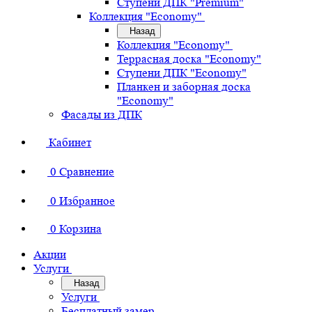
Ступени ДПК "Premium"
Коллекция "Economy"
Назад
Коллекция "Economy"
Террасная доска "Economy"
Ступени ДПК "Economy"
Планкен и заборная доска
"Economy"
Фасады из ДПК
Кабинет
0
Сравнение
0
Избранное
0
Корзина
Акции
Услуги
Назад
Услуги
Бесплатный замер