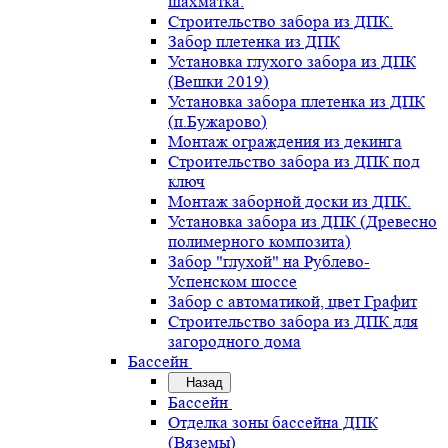
шахматка.
Строительство забора из ДПК.
Забор плетенка из ДПК
Установка глухого забора из ДПК
(Вешки 2019)
Установка забора плетенка из ДПК
(п.Бужарово)
Монтаж ограждения из декинга
Строительство забора из ДПК под
ключ
Монтаж заборной доски из ДПК.
Установка забора из ДПК (Древесно
полимерного композита)
Забор "глухой" на Рублево-
Успенском шоссе
Забор с автоматикой, цвет Графит
Строительство забора из ДПК для
загородного дома
Бассейн
Назад
Бассейн
Отделка зоны бассейна ДПК
(Вяземы)