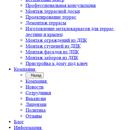
Профессиональная консультация
Монтаж террасной доски
Проектирование террас
Демонтаж террасы
Изготовление металокаркасов для террас,
лестниц и крылец
Монтаж ограждений из ДПК
Монтаж ступеней из ДПК
Монтаж фасадов из ДПК
Монтаж заборов из ДПК
Пристройка к дому под ключ
Компания
Назад
Компания
Новости
Сотрудники
Вакансии
Лицензии
Политика
Отзывы
Блог
Информация