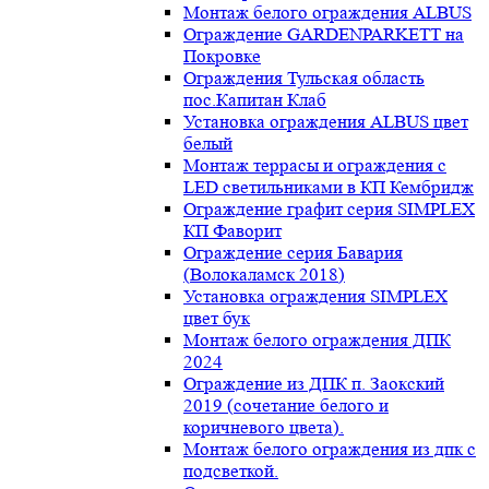
Монтаж белого ограждения ALBUS
Ограждение GARDENPARKETT на
Покровке
Ограждения Тульская область
пос.Капитан Клаб
Установка ограждения ALBUS цвет
белый
Монтаж террасы и ограждения с
LED светильниками в КП Кембридж
Ограждение графит серия SIMPLEX
КП Фаворит
Ограждение серия Бавария
(Волокаламск 2018)
Установка ограждения SIMPLEX
цвет бук
Монтаж белого ограждения ДПК
2024
Ограждение из ДПК п. Заокский
2019 (сочетание белого и
коричневого цвета).
Монтаж белого ограждения из дпк с
подсветкой.