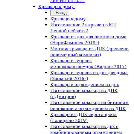
2см Истра.2025
Крыльцо к дому
Назад
Крыльцо к дому
Изготовление 2х крылец в КП
Лесной пейзаж-2
Крыльцо из дпк для частного дома
(НароФоминск 2018г)
Монтаж крыльца из ДПК (древесно
полимерный композит)
Крыльцо и терраса
металлокаркас+дпк (Видное 2017)
Крыльцо и терраса из дпк для дома
(Заокский 2016г)
Крыльцо с ограждением из дпк
Изготовление крыльца из ДПК
(г.Дмитров)
Изготовление крыльца на бетонном
основании с ограждением из ДПК
Крыльцо из ДПК серого цвета
(Голицыно 2019)
Изготовление крыльца из дпк с
комбинированным ограждением.