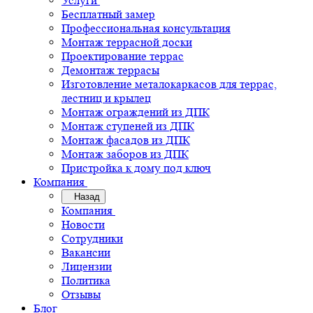
Услуги
Бесплатный замер
Профессиональная консультация
Монтаж террасной доски
Проектирование террас
Демонтаж террасы
Изготовление металокаркасов для террас,
лестниц и крылец
Монтаж ограждений из ДПК
Монтаж ступеней из ДПК
Монтаж фасадов из ДПК
Монтаж заборов из ДПК
Пристройка к дому под ключ
Компания
Назад
Компания
Новости
Сотрудники
Вакансии
Лицензии
Политика
Отзывы
Блог