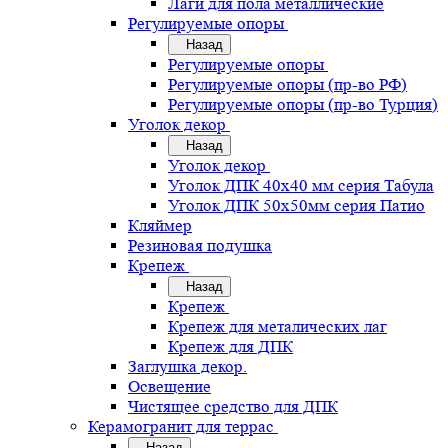
Лаги для пола металлические
Регулируемые опоры
Назад
Регулируемые опоры
Регулируемые опоры (пр-во РФ)
Регулируемые опоры (пр-во Турция)
Уголок декор
Назад
Уголок декор
Уголок ДПК 40х40 мм серия Табула
Уголок ДПК 50х50мм серия Патио
Кляймер
Резиновая подушка
Крепеж
Назад
Крепеж
Крепеж для металических лаг
Крепеж для ДПК
Заглушка декор.
Освещение
Чистящее средство для ДПК
Керамогранит для террас
Назад