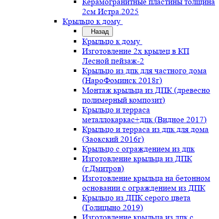
Керамогранитные пластины толщина
2см Истра.2025
Крыльцо к дому
Назад
Крыльцо к дому
Изготовление 2х крылец в КП
Лесной пейзаж-2
Крыльцо из дпк для частного дома
(НароФоминск 2018г)
Монтаж крыльца из ДПК (древесно
полимерный композит)
Крыльцо и терраса
металлокаркас+дпк (Видное 2017)
Крыльцо и терраса из дпк для дома
(Заокский 2016г)
Крыльцо с ограждением из дпк
Изготовление крыльца из ДПК
(г.Дмитров)
Изготовление крыльца на бетонном
основании с ограждением из ДПК
Крыльцо из ДПК серого цвета
(Голицыно 2019)
Изготовление крыльца из дпк с