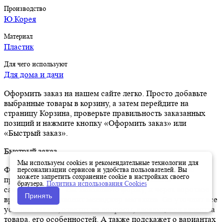
Производство
Ю.Корея
Материал
Пластик
Для чего используют
Для дома и дачи
Оформить заказ на нашем сайте легко. Просто добавьте
выбранные товары в корзину, а затем перейдите на
страницу Корзина, проверьте правильность заказанных
позиций и нажмите кнопку «Оформить заказ» или
«Быстрый заказ».
Быстрый заказ
Мы используем cookies и рекомендательные технологии для
Функция «Быстрый заказ» позволяет покупателю не
персонализации сервисов и удобства пользователей. Вы
можете запретить сохранение cookie в настройках своего
проходить всю процедуру оформления заказа
браузера.
Политика использования Cookies
самостоятельно. Вы заполняете форму, и через короткое
Принять
время вам перезвонит менеджер магазина. Он уточнит все
условия заказа, ответит на вопросы, касающиеся качества
товара, его особенностей. А также подскажет о вариантах