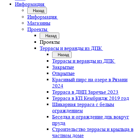
Информация
Назад
Информация
Магазины
Проекты
Назад
Проекты
Террасы и веранды из ДПК
Назад
Террасы и веранды из ДПК
Закрытые
Открытые
Красивый пирс на озере в Рязани
2024
Терраса в ДНП Заречье 2023
Терраса в КП Кембридж 2019 год
Шикарная терраса с белым
ограждением
Беседка и ограждение дпк вокруг
пруда
Строительство террасы и крыльца в
частном доме