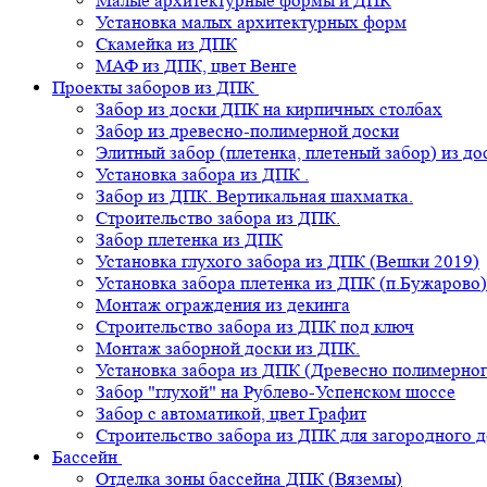
Малые архитектурные формы и ДПК
Установка малых архитектурных форм
Скамейка из ДПК
МАФ из ДПК, цвет Венге
Проекты заборов из ДПК
Забор из доски ДПК на кирпичных столбах
Забор из древесно-полимерной доски
Элитный забор (плетенка, плетеный забор) из д
Установка забора из ДПК .
Забор из ДПК. Вертикальная шахматка.
Строительство забора из ДПК.
Забор плетенка из ДПК
Установка глухого забора из ДПК (Вешки 2019)
Установка забора плетенка из ДПК (п.Бужарово)
Монтаж ограждения из декинга
Строительство забора из ДПК под ключ
Монтаж заборной доски из ДПК.
Установка забора из ДПК (Древесно полимерног
Забор "глухой" на Рублево-Успенском шоссе
Забор с автоматикой, цвет Графит
Строительство забора из ДПК для загородного 
Бассейн
Отделка зоны бассейна ДПК (Вяземы)