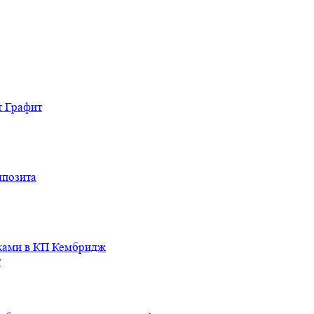
т Графит
мпозита
иками в КП Кембридж
т