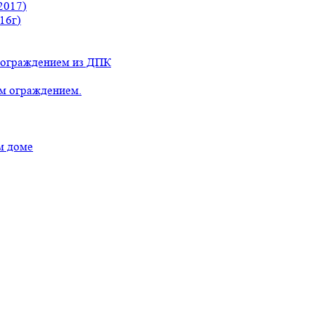
2017)
16г)
с ограждением из ДПК
ым ограждением.
м доме