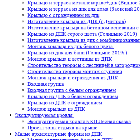
Крыльцо и терраса металлокаркас+дпк (Видное 
Крыльцо и терраса из дпк для дома (Заокский 20
Крыльцо с ограждением из дпк
Изготовление крыльца из ДПК (г.Дмитров)
Изготовление крыльца на бетонном основании 
Крыльцо из ДПК серого цвета (Голицыно 2019)
Изготовление крыльца из дпк с комбинированн
Монтаж крыльца из дпк белого цвета.
Крыльцо из дпк для бани (Голицыно 2019г)
Монтаж крыльца и лестницы из ДПК
Строительство террасы с лестницей в загородно
Строительство террасы монтаж ступеней
Монтаж крыльца и ограждения из ДПК
Входная группа
Входная группа с белым ограждением
Крыльцо из ДПК с белым ограждением
Крыльцо из ДПК с ограждением
Монтаж крыльца из ДПК
Эксплуатируемая кровля
Эксплуатируемая кровля в КП Лесная сказка
Проект зоны отдыха на крыше
Малые архитектурные формы из ДПК