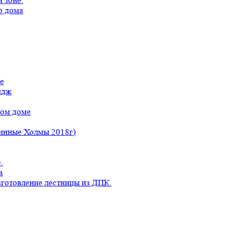
 зоне.
о дома
е
идж
ном доме
линные Холмы 2018г)
.
а
готовление лестницы из ДПК.