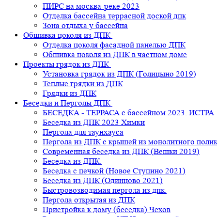
ПИРС на москва-реке 2023
Отделка бассейна террасной доской дпк
Зона отдыха у бассейна
Обшивка цоколя из ДПК
Отделка цоколя фасадной панелью ДПК
Обшивка цоколя из ДПК в частном доме
Проекты грядок из ДПК
Установка грядок из ДПК (Голицыно 2019)
Теплые грядки из ДПК
Грядки из ДПК
Беседки и Перголы ДПК
БЕСЕДКА - ТЕРРАСА с бассейном 2023. ИСТРА
Беседка из ДПК 2023 Химки
Пергола для таунхауса
Пергола из ДПК с крышей из монолитного поли
Современная беседка из ДПК (Вешки 2019)
Беседка из ДПК.
Беседка с печкой (Новое Ступино 2021)
Беседка из ДПК (Одинцово 2021)
Быстровозводимая пергола из дпк.
Пергола открытая из ДПК
Пристройка к дому (беседка) Чехов