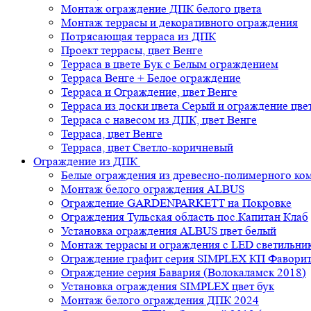
Монтаж ограждение ДПК белого цвета
Монтаж террасы и декоративного ограждения
Потрясающая терраса из ДПК
Проект террасы, цвет Венге
Терраса в цвете Бук с Белым ограждением
Терраса Венге + Белое ограждение
Терраса и Ограждение, цвет Венге
Терраса из доски цвета Серый и ограждение цве
Терраса с навесом из ДПК, цвет Венге
Терраса, цвет Венге
Терраса, цвет Светло-коричневый
Ограждение из ДПК
Белые ограждения из древесно-полимерного ко
Монтаж белого ограждения ALBUS
Ограждение GARDENPARKETT на Покровке
Ограждения Тульская область пос.Капитан Клаб
Установка ограждения ALBUS цвет белый
Монтаж террасы и ограждения с LED светильн
Ограждение графит серия SIMPLEX КП Фавори
Ограждение серия Бавария (Волокаламск 2018)
Установка ограждения SIMPLEX цвет бук
Монтаж белого ограждения ДПК 2024