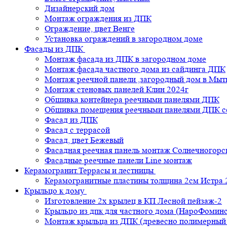
Дизайнерский дом
Монтаж ограждения из ДПК
Ограждение, цвет Венге
Установка ограждений в загородном доме
Фасады из ДПК
Монтаж фасада из ДПК в загородном доме
Монтаж фасада частного дома из сайдинга ДПК
Монтаж реечной панели ,загородный дом в Мы
Монтаж стеновых панелей Клин 2024г
Обшивка контейнера реечными панелями ДПК
Обшивка помещения реечными панелями ДПК се
Фасад из ДПК
Фасад с террасой
Фасад, цвет Бежевый
Фасадная реечная панель монтаж Солнечногорс
Фасадные реечные панели Line монтаж
Керамогранит.Террасы и лестницы
Керамогранитные пластины толщина 2см Истра.
Крыльцо к дому
Изготовление 2х крылец в КП Лесной пейзаж-2
Крыльцо из дпк для частного дома (НароФоминс
Монтаж крыльца из ДПК (древесно полимерный