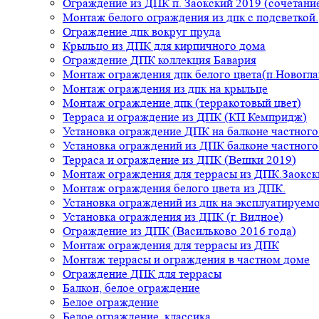
Ограждение из ДПК п. Заокский 2019 (сочетание
Монтаж белого ограждения из дпк с подсветкой.
Ограждение дпк вокруг пруда
Крыльцо из ДПК для кирпичного дома
Ограждение ДПК коллекция Бавария
Монтаж ограждения дпк белого цвета(п.Новогла
Монтаж ограждения из дпк на крыльце
Монтаж ограждение дпк (терракотовый цвет)
Терраса и ограждение из ДПК (КП Кемпридж)
Установка ограждение ДПК на балконе частного
Установка ограждений из ДПК балконе частного
Терраса и ограждение из ДПК (Вешки 2019)
Монтаж ограждения для террасы из ДПК.Заокск
Монтаж ограждения белого цвета из ДПК.
Установка ограждений из дпк на эксплуатируем
Установка ограждения из ДПК (г. Видное)
Ограждение из ДПК (Васильково 2016 года)
Монтаж ограждения для террасы из ДПК
Монтаж террасы и ограждения в частном доме
Ограждение ДПК для террасы
Балкон, белое ограждение
Белое ограждение
Белое ограждение, классика