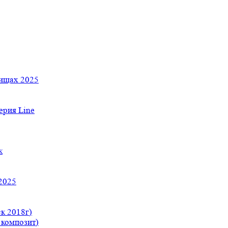
тищах 2025
рия Line
к
2025
к 2018г)
 композит)