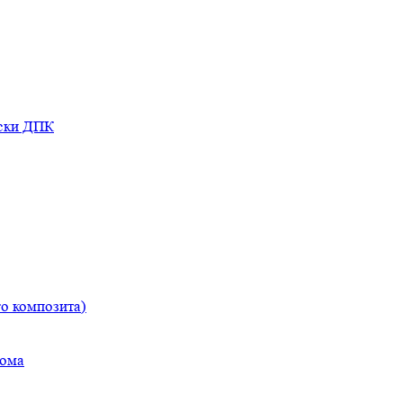
оски ДПК
о композита)
дома