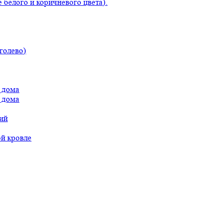
 белого и коричневого цвета).
голево)
 дома
 дома
ий
ой кровле