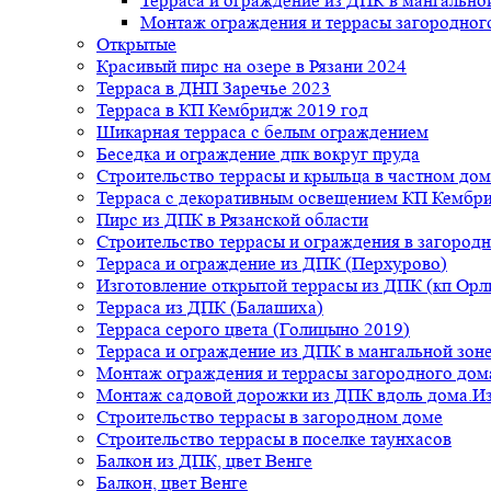
Терраса и ограждение из ДПК в мангальной
Монтаж ограждения и террасы загородног
Открытые
Красивый пирс на озере в Рязани 2024
Терраса в ДНП Заречье 2023
Терраса в КП Кембридж 2019 год
Шикарная терраса с белым ограждением
Беседка и ограждение дпк вокруг пруда
Строительство террасы и крыльца в частном дом
Терраса с декоративным освещением КП Кембр
Пирс из ДПК в Рязанской области
Строительство террасы и ограждения в загород
Терраса и ограждение из ДПК (Перхурово)
Изготовление открытой террасы из ДПК (кп Ор
Терраса из ДПК (Балашиха)
Терраса серого цвета (Голицыно 2019)
Терраса и ограждение из ДПК в мангальной зоне
Монтаж ограждения и террасы загородного дом
Монтаж садовой дорожки из ДПК вдоль дома.Из
Строительство террасы в загородном доме
Строительство террасы в поселке таунхасов
Балкон из ДПК, цвет Венге
Балкон, цвет Венге