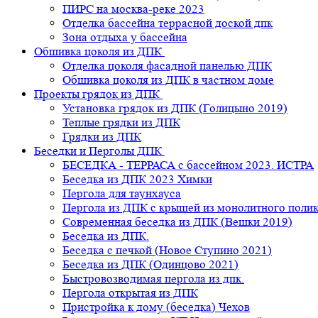
ПИРС на москва-реке 2023
Отделка бассейна террасной доской дпк
Зона отдыха у бассейна
Обшивка цоколя из ДПК
Отделка цоколя фасадной панелью ДПК
Обшивка цоколя из ДПК в частном доме
Проекты грядок из ДПК
Установка грядок из ДПК (Голицыно 2019)
Теплые грядки из ДПК
Грядки из ДПК
Беседки и Перголы ДПК
БЕСЕДКА - ТЕРРАСА с бассейном 2023. ИСТРА
Беседка из ДПК 2023 Химки
Пергола для таунхауса
Пергола из ДПК с крышей из монолитного поли
Современная беседка из ДПК (Вешки 2019)
Беседка из ДПК.
Беседка с печкой (Новое Ступино 2021)
Беседка из ДПК (Одинцово 2021)
Быстровозводимая пергола из дпк.
Пергола открытая из ДПК
Пристройка к дому (беседка) Чехов