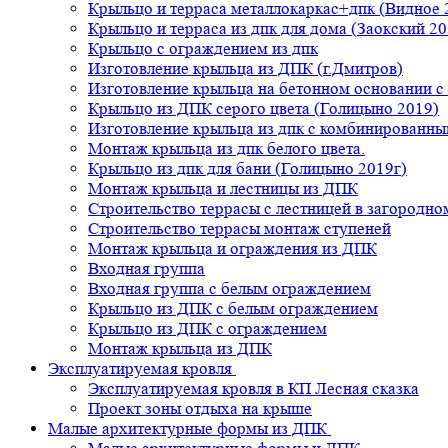
Крыльцо и терраса металлокаркас+дпк (Видное 
Крыльцо и терраса из дпк для дома (Заокский 20
Крыльцо с ограждением из дпк
Изготовление крыльца из ДПК (г.Дмитров)
Изготовление крыльца на бетонном основании 
Крыльцо из ДПК серого цвета (Голицыно 2019)
Изготовление крыльца из дпк с комбинированн
Монтаж крыльца из дпк белого цвета.
Крыльцо из дпк для бани (Голицыно 2019г)
Монтаж крыльца и лестницы из ДПК
Строительство террасы с лестницей в загородно
Строительство террасы монтаж ступеней
Монтаж крыльца и ограждения из ДПК
Входная группа
Входная группа с белым ограждением
Крыльцо из ДПК с белым ограждением
Крыльцо из ДПК с ограждением
Монтаж крыльца из ДПК
Эксплуатируемая кровля
Эксплуатируемая кровля в КП Лесная сказка
Проект зоны отдыха на крыше
Малые архитектурные формы из ДПК