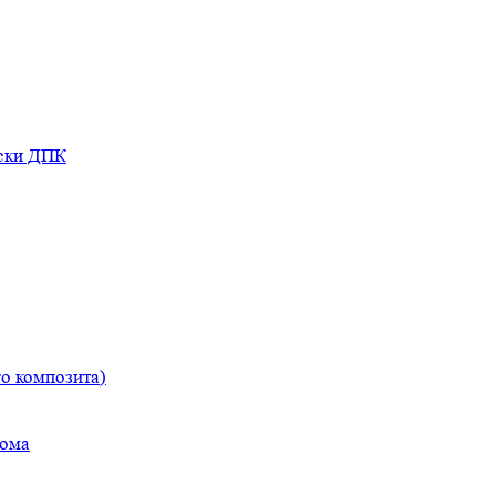
оски ДПК
о композита)
дома