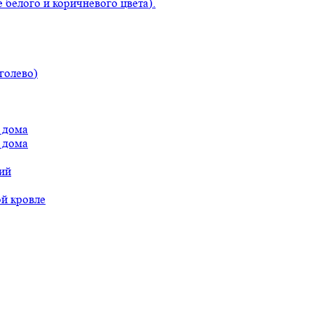
 белого и коричневого цвета).
голево)
 дома
 дома
ий
ой кровле