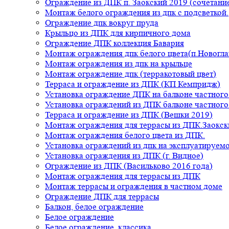
Ограждение из ДПК п. Заокский 2019 (сочетание
Монтаж белого ограждения из дпк с подсветкой.
Ограждение дпк вокруг пруда
Крыльцо из ДПК для кирпичного дома
Ограждение ДПК коллекция Бавария
Монтаж ограждения дпк белого цвета(п.Новогла
Монтаж ограждения из дпк на крыльце
Монтаж ограждение дпк (терракотовый цвет)
Терраса и ограждение из ДПК (КП Кемпридж)
Установка ограждение ДПК на балконе частного
Установка ограждений из ДПК балконе частного
Терраса и ограждение из ДПК (Вешки 2019)
Монтаж ограждения для террасы из ДПК.Заокск
Монтаж ограждения белого цвета из ДПК.
Установка ограждений из дпк на эксплуатируем
Установка ограждения из ДПК (г. Видное)
Ограждение из ДПК (Васильково 2016 года)
Монтаж ограждения для террасы из ДПК
Монтаж террасы и ограждения в частном доме
Ограждение ДПК для террасы
Балкон, белое ограждение
Белое ограждение
Белое ограждение, классика