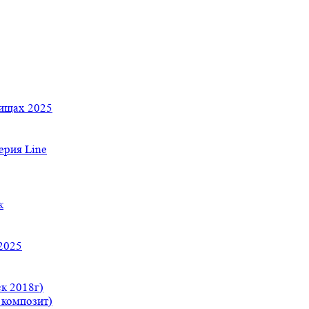
тищах 2025
рия Line
к
2025
к 2018г)
 композит)