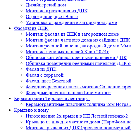
Дизайнерский дом
Монтаж ограждения из ДПК
Ограждение, цвет Венге
Установка ограждений в загородном доме
Фасады из ДПК
Монтаж фасада из ДПК в загородном доме
Монтаж фасада частного дома из сайдинга ДПК
Монтаж реечной панели ,загородный дом в Мы
Монтаж стеновых панелей Клин 2024г
Обшивка контейнера реечными панелями ДПК
Обшивка помещения реечными панелями ДПК се
Фасад из ДПК
Фасад с террасой
Фасад, цвет Бежевый
Фасадная реечная панель монтаж Солнечногорс
Фасадные реечные панели Line монтаж
Керамогранит.Террасы и лестницы
Керамогранитные пластины толщина 2см Истра.
Крыльцо к дому
Изготовление 2х крылец в КП Лесной пейзаж-2
Крыльцо из дпк для частного дома (НароФоминс
Монтаж крыльца из ДПК (древесно полимерный