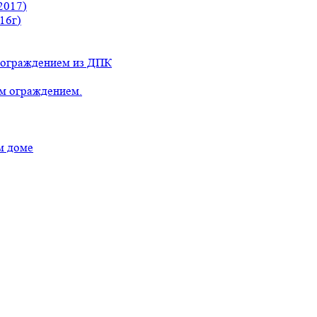
2017)
16г)
с ограждением из ДПК
ым ограждением.
м доме