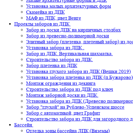
Малые архитектурные формы и ДПК
Установка малых архитектурных форм
Скамейка из ДПК
МАФ из ДПК, цвет Венге
Проекты заборов из ДПК
Забор из доски ДПК на кирпичных столбах
Забор из древесно-полимерной доски
Элитный забор (плетенка, плетеный забор) из д
Установка забора из ДПК .
Забор из ДПК. Вертикальная шахматка.
Строительство забора из ДПК.
Забор плетенка из ДПК
Установка глухого забора из ДПК (Вешки 2019)
Установка забора плетенка из ДПК (п.Бужарово)
Монтаж ограждения из декинга
Строительство забора из ДПК под ключ
Монтаж заборной доски из ДПК.
Установка забора из ДПК (Древесно полимерног
Забор "глухой" на Рублево-Успенском шоссе
Забор с автоматикой, цвет Графит
Строительство забора из ДПК для загородного 
Бассейн
Отделка зоны бассейна ДПК (Вяземы)