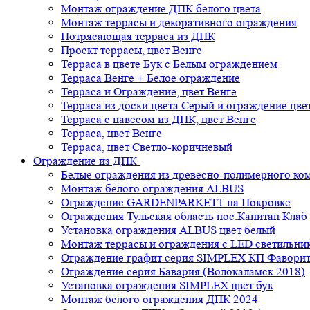
Монтаж ограждение ДПК белого цвета
Монтаж террасы и декоративного ограждения
Потрясающая терраса из ДПК
Проект террасы, цвет Венге
Терраса в цвете Бук с Белым ограждением
Терраса Венге + Белое ограждение
Терраса и Ограждение, цвет Венге
Терраса из доски цвета Серый и ограждение цве
Терраса с навесом из ДПК, цвет Венге
Терраса, цвет Венге
Терраса, цвет Светло-коричневый
Ограждение из ДПК
Белые ограждения из древесно-полимерного ко
Монтаж белого ограждения ALBUS
Ограждение GARDENPARKETT на Покровке
Ограждения Тульская область пос.Капитан Клаб
Установка ограждения ALBUS цвет белый
Монтаж террасы и ограждения с LED светильн
Ограждение графит серия SIMPLEX КП Фавори
Ограждение серия Бавария (Волокаламск 2018)
Установка ограждения SIMPLEX цвет бук
Монтаж белого ограждения ДПК 2024