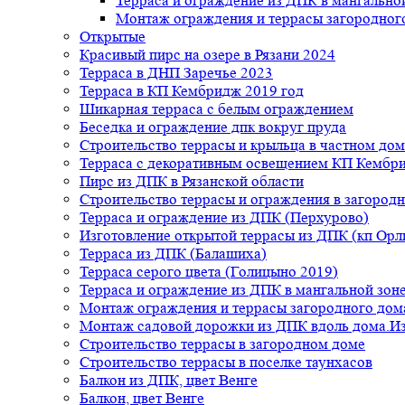
Терраса и ограждение из ДПК в мангальной
Монтаж ограждения и террасы загородног
Открытые
Красивый пирс на озере в Рязани 2024
Терраса в ДНП Заречье 2023
Терраса в КП Кембридж 2019 год
Шикарная терраса с белым ограждением
Беседка и ограждение дпк вокруг пруда
Строительство террасы и крыльца в частном дом
Терраса с декоративным освещением КП Кембр
Пирс из ДПК в Рязанской области
Строительство террасы и ограждения в загород
Терраса и ограждение из ДПК (Перхурово)
Изготовление открытой террасы из ДПК (кп Ор
Терраса из ДПК (Балашиха)
Терраса серого цвета (Голицыно 2019)
Терраса и ограждение из ДПК в мангальной зоне
Монтаж ограждения и террасы загородного дом
Монтаж садовой дорожки из ДПК вдоль дома.Из
Строительство террасы в загородном доме
Строительство террасы в поселке таунхасов
Балкон из ДПК, цвет Венге
Балкон, цвет Венге