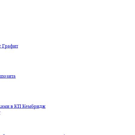
т Графит
мпозита
иками в КП Кембридж
т