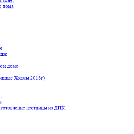
 зоне.
о дома
е
идж
ном доме
линные Холмы 2018г)
.
а
готовление лестницы из ДПК.