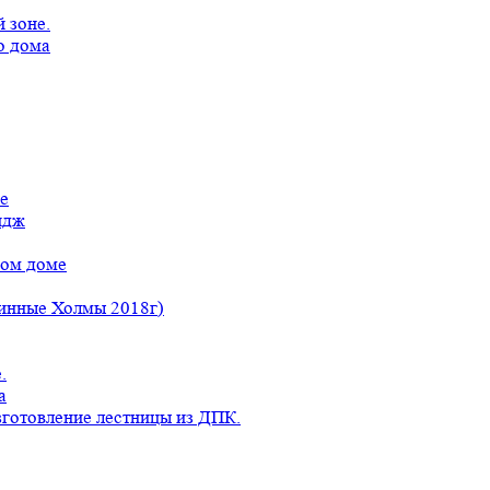
 зоне.
о дома
е
идж
ном доме
линные Холмы 2018г)
.
а
готовление лестницы из ДПК.