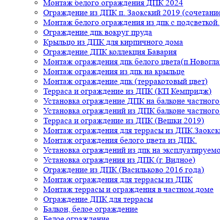
Монтаж белого ограждения ДПК 2024
Ограждение из ДПК п. Заокский 2019 (сочетание
Монтаж белого ограждения из дпк с подсветкой.
Ограждение дпк вокруг пруда
Крыльцо из ДПК для кирпичного дома
Ограждение ДПК коллекция Бавария
Монтаж ограждения дпк белого цвета(п.Новогла
Монтаж ограждения из дпк на крыльце
Монтаж ограждение дпк (терракотовый цвет)
Терраса и ограждение из ДПК (КП Кемпридж)
Установка ограждение ДПК на балконе частного
Установка ограждений из ДПК балконе частного
Терраса и ограждение из ДПК (Вешки 2019)
Монтаж ограждения для террасы из ДПК.Заокск
Монтаж ограждения белого цвета из ДПК.
Установка ограждений из дпк на эксплуатируем
Установка ограждения из ДПК (г. Видное)
Ограждение из ДПК (Васильково 2016 года)
Монтаж ограждения для террасы из ДПК
Монтаж террасы и ограждения в частном доме
Ограждение ДПК для террасы
Балкон, белое ограждение
Белое ограждение