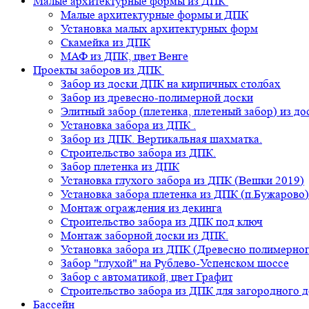
Малые архитектурные формы из ДПК
Малые архитектурные формы и ДПК
Установка малых архитектурных форм
Скамейка из ДПК
МАФ из ДПК, цвет Венге
Проекты заборов из ДПК
Забор из доски ДПК на кирпичных столбах
Забор из древесно-полимерной доски
Элитный забор (плетенка, плетеный забор) из д
Установка забора из ДПК .
Забор из ДПК. Вертикальная шахматка.
Строительство забора из ДПК.
Забор плетенка из ДПК
Установка глухого забора из ДПК (Вешки 2019)
Установка забора плетенка из ДПК (п.Бужарово)
Монтаж ограждения из декинга
Строительство забора из ДПК под ключ
Монтаж заборной доски из ДПК.
Установка забора из ДПК (Древесно полимерног
Забор "глухой" на Рублево-Успенском шоссе
Забор с автоматикой, цвет Графит
Строительство забора из ДПК для загородного 
Бассейн