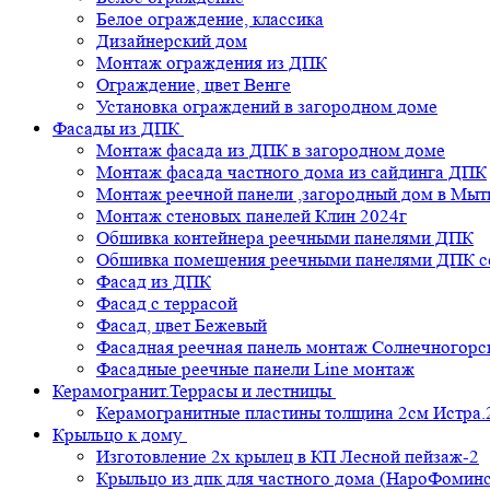
Белое ограждение, классика
Дизайнерский дом
Монтаж ограждения из ДПК
Ограждение, цвет Венге
Установка ограждений в загородном доме
Фасады из ДПК
Монтаж фасада из ДПК в загородном доме
Монтаж фасада частного дома из сайдинга ДПК
Монтаж реечной панели ,загородный дом в Мы
Монтаж стеновых панелей Клин 2024г
Обшивка контейнера реечными панелями ДПК
Обшивка помещения реечными панелями ДПК се
Фасад из ДПК
Фасад с террасой
Фасад, цвет Бежевый
Фасадная реечная панель монтаж Солнечногорс
Фасадные реечные панели Line монтаж
Керамогранит.Террасы и лестницы
Керамогранитные пластины толщина 2см Истра.
Крыльцо к дому
Изготовление 2х крылец в КП Лесной пейзаж-2
Крыльцо из дпк для частного дома (НароФоминс