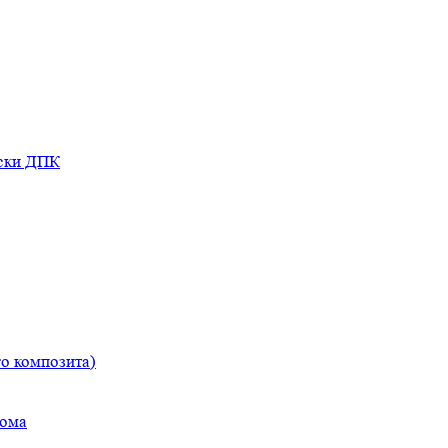
оски ДПК
о композита)
дома