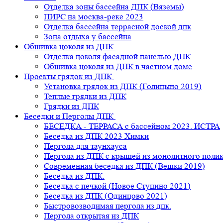
Отделка зоны бассейна ДПК (Вяземы)
ПИРС на москва-реке 2023
Отделка бассейна террасной доской дпк
Зона отдыха у бассейна
Обшивка цоколя из ДПК
Отделка цоколя фасадной панелью ДПК
Обшивка цоколя из ДПК в частном доме
Проекты грядок из ДПК
Установка грядок из ДПК (Голицыно 2019)
Теплые грядки из ДПК
Грядки из ДПК
Беседки и Перголы ДПК
БЕСЕДКА - ТЕРРАСА с бассейном 2023. ИСТРА
Беседка из ДПК 2023 Химки
Пергола для таунхауса
Пергола из ДПК с крышей из монолитного поли
Современная беседка из ДПК (Вешки 2019)
Беседка из ДПК.
Беседка с печкой (Новое Ступино 2021)
Беседка из ДПК (Одинцово 2021)
Быстровозводимая пергола из дпк.
Пергола открытая из ДПК