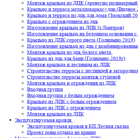
Монтаж крыльца из ДПК (древесно полимерный
Крыльцо и терраса металлокаркас+дпк (Видное 
Крыльцо и терраса из дпк для дома (Заокский 20
Крыльцо с ограждением из дпк
Изготовление крыльца из ДПК (г.Дмитров)
Изготовление крыльца на бетонном основании 
Крыльцо из ДПК серого цвета (Голицыно 2019)
Изготовление крыльца из дпк с комбинированн
Монтаж крыльца из дпк белого цвета.
Крыльцо из дпк для бани (Голицыно 2019г)
Монтаж крыльца и лестницы из ДПК
Строительство террасы с лестницей в загородно
Строительство террасы монтаж ступеней
Монтаж крыльца и ограждения из ДПК
Входная группа
Входная группа с белым ограждением
Крыльцо из ДПК с белым ограждением
Крыльцо из ДПК с ограждением
Монтаж крыльца из ДПК
Эксплуатируемая кровля
Эксплуатируемая кровля в КП Лесная сказка
Проект зоны отдыха на крыше