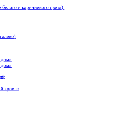
 белого и коричневого цвета).
голево)
 дома
 дома
ий
ой кровле