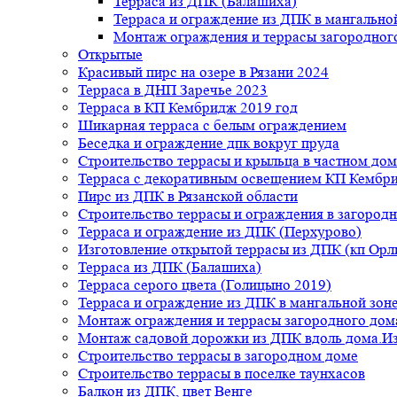
Терраса из ДПК (Балашиха)
Терраса и ограждение из ДПК в мангальной
Монтаж ограждения и террасы загородног
Открытые
Красивый пирс на озере в Рязани 2024
Терраса в ДНП Заречье 2023
Терраса в КП Кембридж 2019 год
Шикарная терраса с белым ограждением
Беседка и ограждение дпк вокруг пруда
Строительство террасы и крыльца в частном дом
Терраса с декоративным освещением КП Кембр
Пирс из ДПК в Рязанской области
Строительство террасы и ограждения в загород
Терраса и ограждение из ДПК (Перхурово)
Изготовление открытой террасы из ДПК (кп Ор
Терраса из ДПК (Балашиха)
Терраса серого цвета (Голицыно 2019)
Терраса и ограждение из ДПК в мангальной зоне
Монтаж ограждения и террасы загородного дом
Монтаж садовой дорожки из ДПК вдоль дома.Из
Строительство террасы в загородном доме
Строительство террасы в поселке таунхасов
Балкон из ДПК, цвет Венге