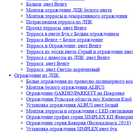
Балкон, цвет Венге
Монтаж ограждение ДПК белого цвета
Монтаж террасы и декоративного ограждения
Потрясающая терраса из ДПК
Проект террасы, цвет Венге
Терраса в цвете Бук с Белым ограждением
Терраса Венге + Белое ограждение
Терраса и Ограждение, цвет Венге
Терраса из доски цвета Серый и ограждение цве
Терраса с навесом из ДПК, цвет Венге
Терраса, цвет Венге
Терраса, цвет Светло-коричневый
Ограждение из ДПК
Белые ограждения из древесно-полимерного ко
Монтаж белого ограждения ALBUS
Ограждение GARDENPARKETT на Покровке
Ограждения Тульская область пос.Капитан Клаб
Установка ограждения ALBUS цвет белый
Монтаж террасы и ограждения с LED светильн
Ограждение графит серия SIMPLEX КП Фавори
Ограждение серия Бавария (Волокаламск 2018)
Установка ограждения SIMPLEX цвет бук