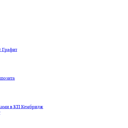
т Графит
мпозита
иками в КП Кембридж
т