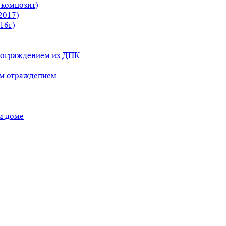
 композит)
2017)
16г)
с ограждением из ДПК
ым ограждением.
м доме