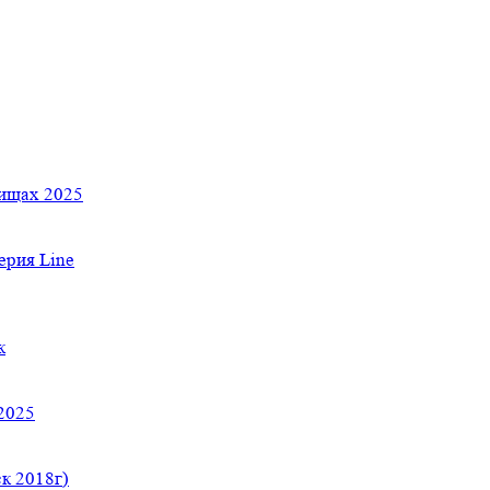
тищах 2025
рия Line
к
2025
к 2018г)