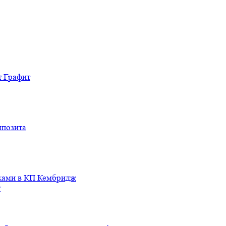
т Графит
мпозита
иками в КП Кембридж
т