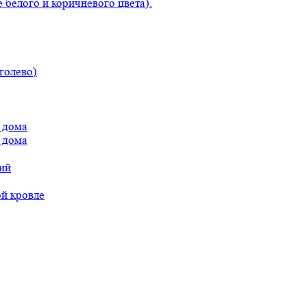
 белого и коричневого цвета).
голево)
 дома
 дома
ий
ой кровле