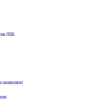
оски ДПК
о композита)
дома