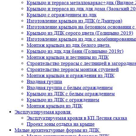
Крыльцо и терраса металлокаркас+дпк (Видное 
Крыльцо и терраса из дпк для дома (Заокский 20
Крыльцо с ограждением из дпк
Изготовление крыльца из ДПК (г.Дмитров)
Изготовление крыльца на бетонном основании 
Крыльцо из ДПК серого цвета (Голицыно 2019)
Изготовление крыльца из дпк с комбинированн
Монтаж крыльца из дпк белого цвета.
Крыльцо из дпк для бани (Голицыно 2019г)
Монтаж крыльца и лестницы из ДПК
Строительство террасы с лестницей в загородно
Строительство террасы монтаж ступеней
Монтаж крыльца и ограждения из ДПК
Входная группа
Входная группа с белым ограждением
Крыльцо из ДПК с белым ограждением
Крыльцо из ДПК с ограждением
Монтаж крыльца из ДПК
Эксплуатируемая кровля
Эксплуатируемая кровля в КП Лесная сказка
Проект зоны отдыха на крыше
Малые архитектурные формы из ДПК