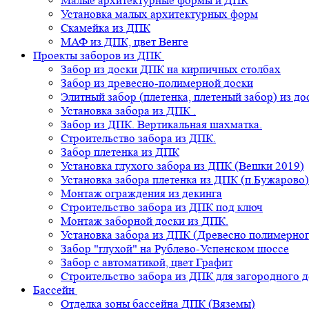
Малые архитектурные формы и ДПК
Установка малых архитектурных форм
Скамейка из ДПК
МАФ из ДПК, цвет Венге
Проекты заборов из ДПК
Забор из доски ДПК на кирпичных столбах
Забор из древесно-полимерной доски
Элитный забор (плетенка, плетеный забор) из д
Установка забора из ДПК .
Забор из ДПК. Вертикальная шахматка.
Строительство забора из ДПК.
Забор плетенка из ДПК
Установка глухого забора из ДПК (Вешки 2019)
Установка забора плетенка из ДПК (п.Бужарово)
Монтаж ограждения из декинга
Строительство забора из ДПК под ключ
Монтаж заборной доски из ДПК.
Установка забора из ДПК (Древесно полимерног
Забор "глухой" на Рублево-Успенском шоссе
Забор с автоматикой, цвет Графит
Строительство забора из ДПК для загородного 
Бассейн
Отделка зоны бассейна ДПК (Вяземы)