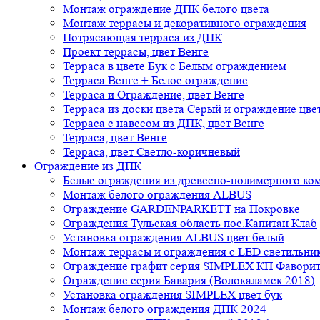
Монтаж ограждение ДПК белого цвета
Монтаж террасы и декоративного ограждения
Потрясающая терраса из ДПК
Проект террасы, цвет Венге
Терраса в цвете Бук с Белым ограждением
Терраса Венге + Белое ограждение
Терраса и Ограждение, цвет Венге
Терраса из доски цвета Серый и ограждение цве
Терраса с навесом из ДПК, цвет Венге
Терраса, цвет Венге
Терраса, цвет Светло-коричневый
Ограждение из ДПК
Белые ограждения из древесно-полимерного ко
Монтаж белого ограждения ALBUS
Ограждение GARDENPARKETT на Покровке
Ограждения Тульская область пос.Капитан Клаб
Установка ограждения ALBUS цвет белый
Монтаж террасы и ограждения с LED светильн
Ограждение графит серия SIMPLEX КП Фавори
Ограждение серия Бавария (Волокаламск 2018)
Установка ограждения SIMPLEX цвет бук
Монтаж белого ограждения ДПК 2024