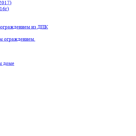
2017)
16г)
с ограждением из ДПК
ым ограждением.
м доме