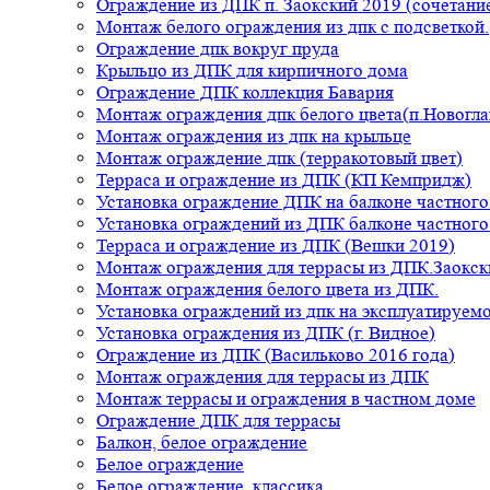
Ограждение из ДПК п. Заокский 2019 (сочетание
Монтаж белого ограждения из дпк с подсветкой.
Ограждение дпк вокруг пруда
Крыльцо из ДПК для кирпичного дома
Ограждение ДПК коллекция Бавария
Монтаж ограждения дпк белого цвета(п.Новогла
Монтаж ограждения из дпк на крыльце
Монтаж ограждение дпк (терракотовый цвет)
Терраса и ограждение из ДПК (КП Кемпридж)
Установка ограждение ДПК на балконе частного
Установка ограждений из ДПК балконе частного
Терраса и ограждение из ДПК (Вешки 2019)
Монтаж ограждения для террасы из ДПК.Заокск
Монтаж ограждения белого цвета из ДПК.
Установка ограждений из дпк на эксплуатируем
Установка ограждения из ДПК (г. Видное)
Ограждение из ДПК (Васильково 2016 года)
Монтаж ограждения для террасы из ДПК
Монтаж террасы и ограждения в частном доме
Ограждение ДПК для террасы
Балкон, белое ограждение
Белое ограждение
Белое ограждение, классика