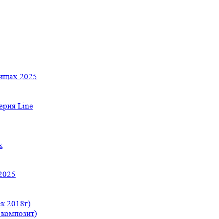
тищах 2025
рия Line
к
2025
к 2018г)
 композит)