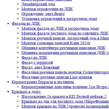
Дизайнерский дом
Монтаж ограждения из ДПК
Ограждение, цвет Венге
Установка ограждений в загородном доме
Фасады из ДПК
Монтаж фасада из ДПК в загородном доме
Монтаж фасада частного дома из сайдинга ДПК
Монтаж реечной панели ,загородный дом в Мы
Монтаж стеновых панелей Клин 2024г
Обшивка контейнера реечными панелями ДПК
Обшивка помещения реечными панелями ДПК се
Фасад из ДПК
Фасад с террасой
Фасад, цвет Бежевый
Фасадная реечная панель монтаж Солнечногорс
Фасадные реечные панели Line монтаж
Керамогранит.Террасы и лестницы
Керамогранитные пластины толщина 2см Истра.
Крыльцо к дому
Изготовление 2х крылец в КП Лесной пейзаж-2
Крыльцо из дпк для частного дома (НароФоминс
Монтаж крыльца из ДПК (древесно полимерный