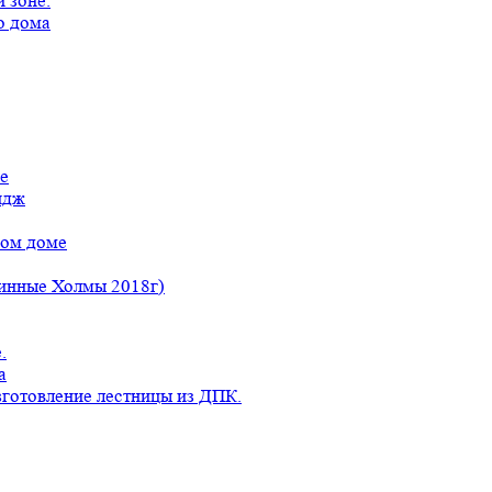
 зоне.
о дома
е
идж
ном доме
линные Холмы 2018г)
.
а
готовление лестницы из ДПК.