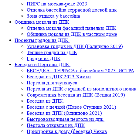
ПИРС на москва-реке 2023
Отделка бассейна террасной доской дпк
Зона отдыха у бассейна
Обшивка цоколя из ДПК
Отделка цоколя фасадной панелью ДПК
Обшивка цоколя из ДПК в частном доме
Проекты грядок из ДПК
Установка грядок из ДПК (Голицыно 2019)
Теплые грядки из ДПК
Грядки из ДПК
Беседки и Перголы ДПК
БЕСЕДКА - ТЕРРАСА с бассейном 2023. ИСТРА
Беседка из ДПК 2023 Химки
Пергола для таунхауса
Пергола из ДПК с крышей из монолитного поли
Современная беседка из ДПК (Вешки 2019)
Беседка из ДПК.
Беседка с печкой (Новое Ступино 2021)
Беседка из ДПК (Одинцово 2021)
Быстровозводимая пергола из дпк.
Пергола открытая из ДПК
Пристройка к дому (беседка) Чехов