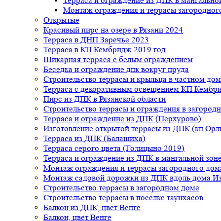
Терраса и ограждение из ДПК в мангальной
Монтаж ограждения и террасы загородног
Открытые
Красивый пирс на озере в Рязани 2024
Терраса в ДНП Заречье 2023
Терраса в КП Кембридж 2019 год
Шикарная терраса с белым ограждением
Беседка и ограждение дпк вокруг пруда
Строительство террасы и крыльца в частном дом
Терраса с декоративным освещением КП Кембр
Пирс из ДПК в Рязанской области
Строительство террасы и ограждения в загород
Терраса и ограждение из ДПК (Перхурово)
Изготовление открытой террасы из ДПК (кп Ор
Терраса из ДПК (Балашиха)
Терраса серого цвета (Голицыно 2019)
Терраса и ограждение из ДПК в мангальной зоне
Монтаж ограждения и террасы загородного дом
Монтаж садовой дорожки из ДПК вдоль дома.Из
Строительство террасы в загородном доме
Строительство террасы в поселке таунхасов
Балкон из ДПК, цвет Венге
Балкон, цвет Венге