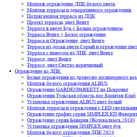
Монтаж ограждение ДПК белого цвета
Монтаж террасы и декоративного ограждения
Потрясающая терраса из ДПК
Проект террасы, цвет Венге
Терраса в цвете Бук с Белым ограждением
Терраса Венге + Белое ограждение
Терраса и Ограждение, цвет Венге
Терраса из доски цвета Серый и ограждение цве
Терраса с навесом из ДПК, цвет Венге
Терраса, цвет Венге
Терраса, цвет Светло-коричневый
Ограждение из ДПК
Белые ограждения из древесно-полимерного ко
Монтаж белого ограждения ALBUS
Ограждение GARDENPARKETT на Покровке
Ограждения Тульская область пос.Капитан Клаб
Установка ограждения ALBUS цвет белый
Монтаж террасы и ограждения с LED светильн
Ограждение графит серия SIMPLEX КП Фавори
Ограждение серия Бавария (Волокаламск 2018)
Установка ограждения SIMPLEX цвет бук
Монтаж белого ограждения ДПК 2024