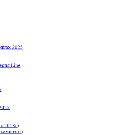
тищах 2025
рия Line
к
2025
к 2018г)
 композит)