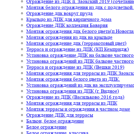
Ограждение из ДПК п. Заокский 2019 (сочетание
Монтаж белого ограждения из дпк с подсветкой.
Ограждение дпк вокруг пруда
Крыльцо из ДПК для кирпичного дома
Ограждение ДПК коллекция Бавария
Монтаж ограждения дпк белого цвета(п.Новогла
Монтаж ограждения из дпк на крыльце
Монтаж ограждение дпк (терракотовый цвет)
Терраса и ограждение из ДПК (КП Кемпридж)
Установка ограждение ДПК на балконе частного
Установка ограждений из ДПК балконе частного
Терраса и ограждение из ДПК (Вешки 2019)
Монтаж ограждения для террасы из ДПК.Заокск
Монтаж ограждения белого цвета из ДПК.
Установка ограждений из дпк на эксплуатируем
Установка ограждения из ДПК (г. Видное)
Ограждение из ДПК (Васильково 2016 года)
Монтаж ограждения для террасы из ДПК
Монтаж террасы и ограждения в частном доме
Ограждение ДПК для террасы
Балкон, белое ограждение
Белое ограждение
Белое ограждение, классика