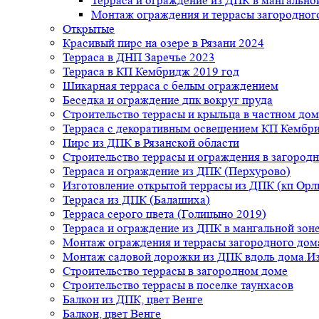
Терраса и ограждение из ДПК в мангальной
Монтаж ограждения и террасы загородног
Открытые
Красивый пирс на озере в Рязани 2024
Терраса в ДНП Заречье 2023
Терраса в КП Кембридж 2019 год
Шикарная терраса с белым ограждением
Беседка и ограждение дпк вокруг пруда
Строительство террасы и крыльца в частном дом
Терраса с декоративным освещением КП Кембр
Пирс из ДПК в Рязанской области
Строительство террасы и ограждения в загород
Терраса и ограждение из ДПК (Перхурово)
Изготовление открытой террасы из ДПК (кп Ор
Терраса из ДПК (Балашиха)
Терраса серого цвета (Голицыно 2019)
Терраса и ограждение из ДПК в мангальной зоне
Монтаж ограждения и террасы загородного дом
Монтаж садовой дорожки из ДПК вдоль дома.Из
Строительство террасы в загородном доме
Строительство террасы в поселке таунхасов
Балкон из ДПК, цвет Венге
Балкон, цвет Венге