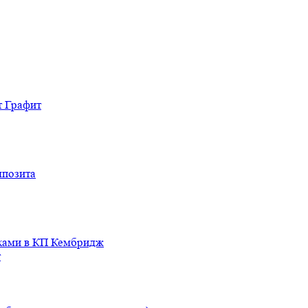
т Графит
мпозита
иками в КП Кембридж
т