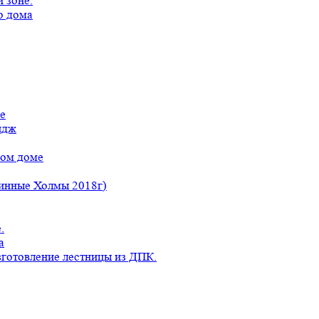
 зоне.
о дома
е
идж
ном доме
линные Холмы 2018г)
.
а
готовление лестницы из ДПК.