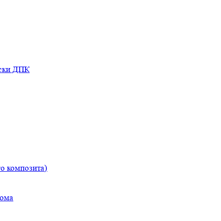
оски ДПК
о композита)
дома