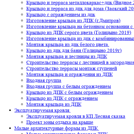
Крыльцо и терраса металлокаркас+дпк (Видное 
Крыльцо и терраса из дпк для дома (Заокский 20
Крыльцо с ограждением из дпк
Изготовление крыльца из ДПК (г.Дмитров)
Изготовление крыльца на бетонном основании 
Крыльцо из ДПК серого цвета (Голицыно 2019)
Изготовление крыльца из дпк с комбинированн
Монтаж крыльца из дпк белого цвета.
Крыльцо из дпк для бани (Голицыно 2019г)
Монтаж крыльца и лестницы из ДПК
Строительство террасы с лестницей в загородно
Строительство террасы монтаж ступеней
Монтаж крыльца и ограждения из ДПК
Входная группа
Входная группа с белым ограждением
Крыльцо из ДПК с белым ограждением
Крыльцо из ДПК с ограждением
Монтаж крыльца из ДПК
Эксплуатируемая кровля
Эксплуатируемая кровля в КП Лесная сказка
Проект зоны отдыха на крыше
Малые архитектурные формы из ДПК