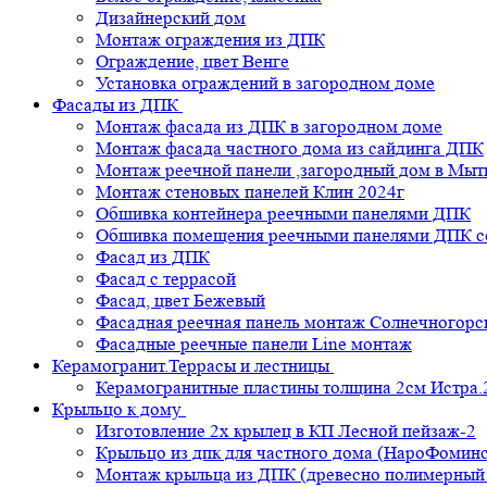
Дизайнерский дом
Монтаж ограждения из ДПК
Ограждение, цвет Венге
Установка ограждений в загородном доме
Фасады из ДПК
Монтаж фасада из ДПК в загородном доме
Монтаж фасада частного дома из сайдинга ДПК
Монтаж реечной панели ,загородный дом в Мы
Монтаж стеновых панелей Клин 2024г
Обшивка контейнера реечными панелями ДПК
Обшивка помещения реечными панелями ДПК се
Фасад из ДПК
Фасад с террасой
Фасад, цвет Бежевый
Фасадная реечная панель монтаж Солнечногорс
Фасадные реечные панели Line монтаж
Керамогранит.Террасы и лестницы
Керамогранитные пластины толщина 2см Истра.
Крыльцо к дому
Изготовление 2х крылец в КП Лесной пейзаж-2
Крыльцо из дпк для частного дома (НароФоминс
Монтаж крыльца из ДПК (древесно полимерный