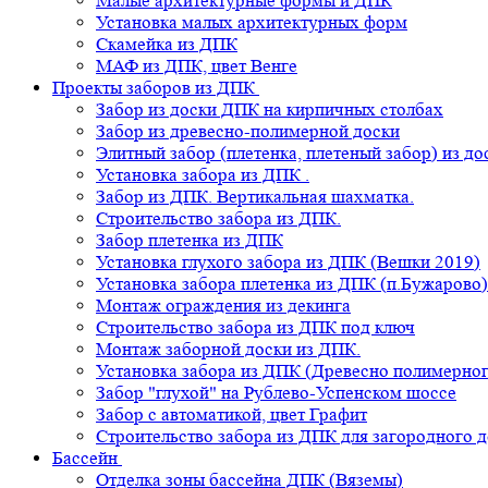
Малые архитектурные формы и ДПК
Установка малых архитектурных форм
Скамейка из ДПК
МАФ из ДПК, цвет Венге
Проекты заборов из ДПК
Забор из доски ДПК на кирпичных столбах
Забор из древесно-полимерной доски
Элитный забор (плетенка, плетеный забор) из д
Установка забора из ДПК .
Забор из ДПК. Вертикальная шахматка.
Строительство забора из ДПК.
Забор плетенка из ДПК
Установка глухого забора из ДПК (Вешки 2019)
Установка забора плетенка из ДПК (п.Бужарово)
Монтаж ограждения из декинга
Строительство забора из ДПК под ключ
Монтаж заборной доски из ДПК.
Установка забора из ДПК (Древесно полимерног
Забор "глухой" на Рублево-Успенском шоссе
Забор с автоматикой, цвет Графит
Строительство забора из ДПК для загородного 
Бассейн
Отделка зоны бассейна ДПК (Вяземы)