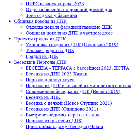
ПИРС на москва-реке 2023
Отделка бассейна террасной доской дпк
Зона отдыха у бассейна
Обшивка цоколя из ДПК
Отделка цоколя фасадной панелью ДПК
Обшивка цоколя из ДПК в частном доме
Проекты грядок из ДПК
Установка грядок из ДПК (Голицыно 2019)
Теплые грядки из ДПК
Грядки из ДПК
Беседки и Перголы ДПК
БЕСЕДКА - ТЕРРАСА с бассейном 2023. ИСТРА
Беседка из ДПК 2023 Химки
Пергола для таунхауса
Пергола из ДПК с крышей из монолитного поли
Современная беседка из ДПК (Вешки 2019)
Беседка из ДПК.
Беседка с печкой (Новое Ступино 2021)
Беседка из ДПК (Одинцово 2021)
Быстровозводимая пергола из дпк.
Пергола открытая из ДПК
Пристройка к дому (беседка) Чехов