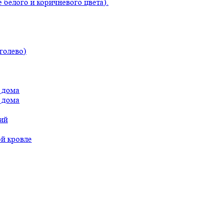
 белого и коричневого цвета).
голево)
 дома
 дома
ий
ой кровле