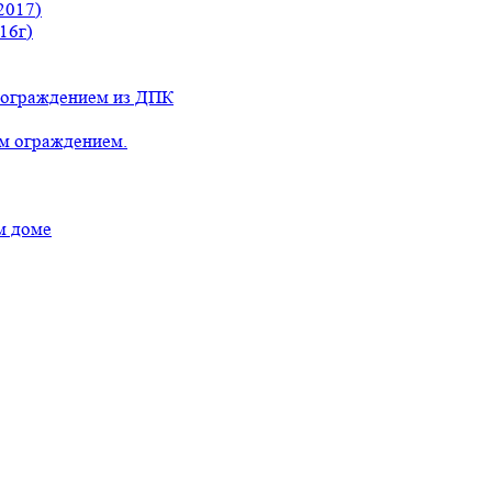
2017)
16г)
с ограждением из ДПК
ым ограждением.
м доме