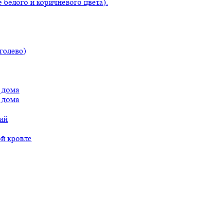
 белого и коричневого цвета).
голево)
 дома
 дома
ий
ой кровле