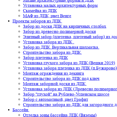
Малые архитектурные формы и ДПК
Установка малых архитектурных форм
Скамейка из ДПК
МАФ из ДПК, цвет Венге
Проекты заборов из ДПК
Забор из доски ДПК на кирпичных столбах
Забор из древесно-полимерной доски
Элитный забор (плетенка, плетеный забор) из д
Установка забора из ДПК .
Забор из ДПК. Вертикальная шахматка.
Строительство забора из ДПК.
Забор плетенка из ДПК
Установка глухого забора из ДПК (Вешки 2019)
Установка забора плетенка из ДПК (п.Бужарово)
Монтаж ограждения из декинга
Строительство забора из ДПК под ключ
Монтаж заборной доски из ДПК.
Установка забора из ДПК (Древесно полимерног
Забор "глухой" на Рублево-Успенском шоссе
Забор с автоматикой, цвет Графит
Строительство забора из ДПК для загородного 
Бассейн
Отделка зоны бассейна ДПК (Вяземы)