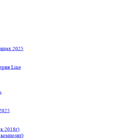
тищах 2025
рия Line
к
2025
к 2018г)
 композит)