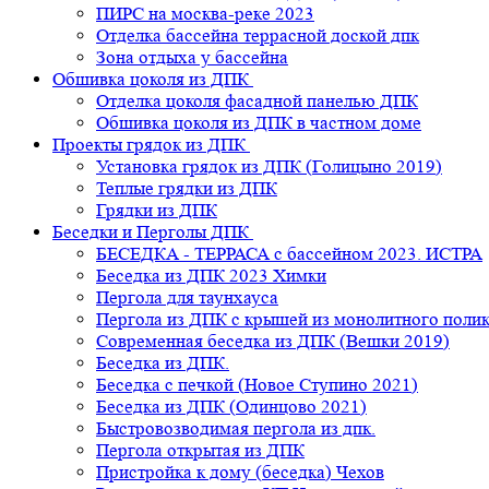
ПИРС на москва-реке 2023
Отделка бассейна террасной доской дпк
Зона отдыха у бассейна
Обшивка цоколя из ДПК
Отделка цоколя фасадной панелью ДПК
Обшивка цоколя из ДПК в частном доме
Проекты грядок из ДПК
Установка грядок из ДПК (Голицыно 2019)
Теплые грядки из ДПК
Грядки из ДПК
Беседки и Перголы ДПК
БЕСЕДКА - ТЕРРАСА с бассейном 2023. ИСТРА
Беседка из ДПК 2023 Химки
Пергола для таунхауса
Пергола из ДПК с крышей из монолитного поли
Современная беседка из ДПК (Вешки 2019)
Беседка из ДПК.
Беседка с печкой (Новое Ступино 2021)
Беседка из ДПК (Одинцово 2021)
Быстровозводимая пергола из дпк.
Пергола открытая из ДПК
Пристройка к дому (беседка) Чехов