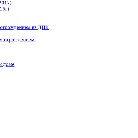
2017)
16г)
с ограждением из ДПК
ым ограждением.
м доме