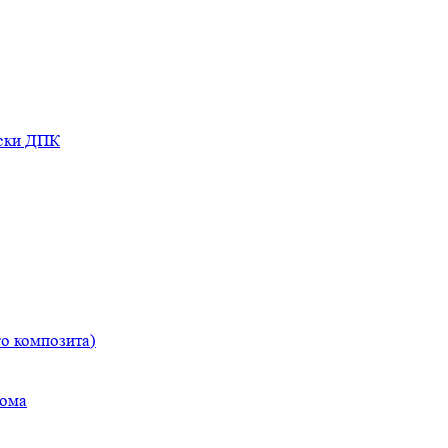
оски ДПК
о композита)
дома