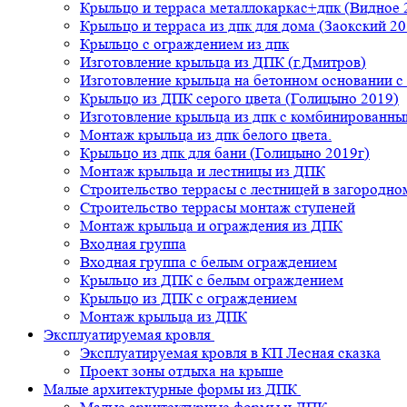
Крыльцо и терраса металлокаркас+дпк (Видное 
Крыльцо и терраса из дпк для дома (Заокский 20
Крыльцо с ограждением из дпк
Изготовление крыльца из ДПК (г.Дмитров)
Изготовление крыльца на бетонном основании 
Крыльцо из ДПК серого цвета (Голицыно 2019)
Изготовление крыльца из дпк с комбинированн
Монтаж крыльца из дпк белого цвета.
Крыльцо из дпк для бани (Голицыно 2019г)
Монтаж крыльца и лестницы из ДПК
Строительство террасы с лестницей в загородно
Строительство террасы монтаж ступеней
Монтаж крыльца и ограждения из ДПК
Входная группа
Входная группа с белым ограждением
Крыльцо из ДПК с белым ограждением
Крыльцо из ДПК с ограждением
Монтаж крыльца из ДПК
Эксплуатируемая кровля
Эксплуатируемая кровля в КП Лесная сказка
Проект зоны отдыха на крыше
Малые архитектурные формы из ДПК