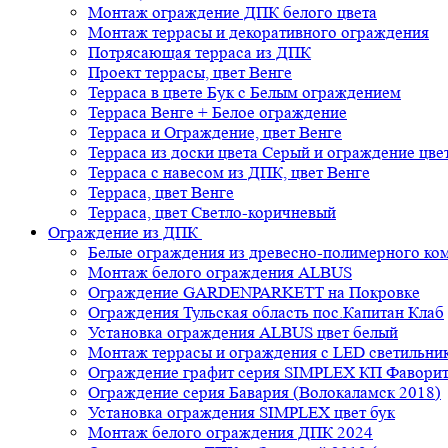
Монтаж ограждение ДПК белого цвета
Монтаж террасы и декоративного ограждения
Потрясающая терраса из ДПК
Проект террасы, цвет Венге
Терраса в цвете Бук с Белым ограждением
Терраса Венге + Белое ограждение
Терраса и Ограждение, цвет Венге
Терраса из доски цвета Серый и ограждение цве
Терраса с навесом из ДПК, цвет Венге
Терраса, цвет Венге
Терраса, цвет Светло-коричневый
Ограждение из ДПК
Белые ограждения из древесно-полимерного ко
Монтаж белого ограждения ALBUS
Ограждение GARDENPARKETT на Покровке
Ограждения Тульская область пос.Капитан Клаб
Установка ограждения ALBUS цвет белый
Монтаж террасы и ограждения с LED светильн
Ограждение графит серия SIMPLEX КП Фавори
Ограждение серия Бавария (Волокаламск 2018)
Установка ограждения SIMPLEX цвет бук
Монтаж белого ограждения ДПК 2024