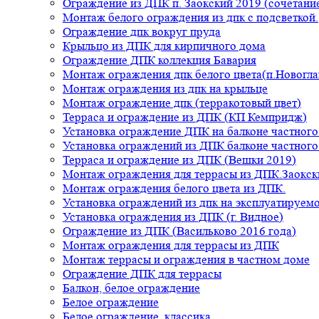
Ограждение из ДПК п. Заокский 2019 (сочетание
Монтаж белого ограждения из дпк с подсветкой.
Ограждение дпк вокруг пруда
Крыльцо из ДПК для кирпичного дома
Ограждение ДПК коллекция Бавария
Монтаж ограждения дпк белого цвета(п.Новогла
Монтаж ограждения из дпк на крыльце
Монтаж ограждение дпк (терракотовый цвет)
Терраса и ограждение из ДПК (КП Кемпридж)
Установка ограждение ДПК на балконе частного
Установка ограждений из ДПК балконе частного
Терраса и ограждение из ДПК (Вешки 2019)
Монтаж ограждения для террасы из ДПК.Заокск
Монтаж ограждения белого цвета из ДПК.
Установка ограждений из дпк на эксплуатируем
Установка ограждения из ДПК (г. Видное)
Ограждение из ДПК (Васильково 2016 года)
Монтаж ограждения для террасы из ДПК
Монтаж террасы и ограждения в частном доме
Ограждение ДПК для террасы
Балкон, белое ограждение
Белое ограждение
Белое ограждение, классика