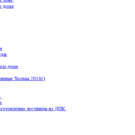
 зоне.
о дома
е
идж
ном доме
линные Холмы 2018г)
.
а
готовление лестницы из ДПК.