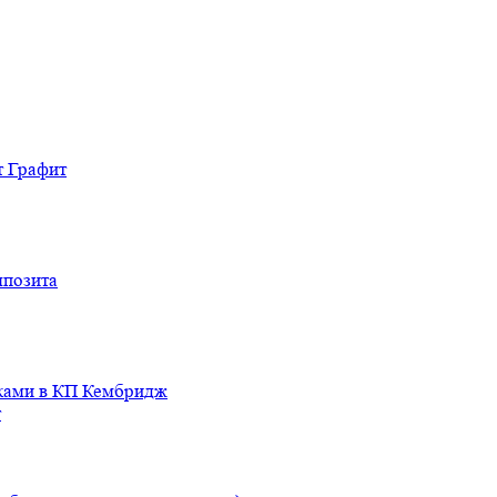
т Графит
мпозита
иками в КП Кембридж
т