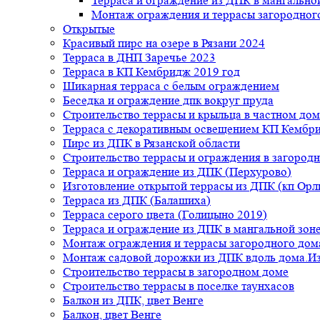
Терраса и ограждение из ДПК в мангальной
Монтаж ограждения и террасы загородног
Открытые
Красивый пирс на озере в Рязани 2024
Терраса в ДНП Заречье 2023
Терраса в КП Кембридж 2019 год
Шикарная терраса с белым ограждением
Беседка и ограждение дпк вокруг пруда
Строительство террасы и крыльца в частном дом
Терраса с декоративным освещением КП Кембр
Пирс из ДПК в Рязанской области
Строительство террасы и ограждения в загород
Терраса и ограждение из ДПК (Перхурово)
Изготовление открытой террасы из ДПК (кп Ор
Терраса из ДПК (Балашиха)
Терраса серого цвета (Голицыно 2019)
Терраса и ограждение из ДПК в мангальной зоне
Монтаж ограждения и террасы загородного дом
Монтаж садовой дорожки из ДПК вдоль дома.Из
Строительство террасы в загородном доме
Строительство террасы в поселке таунхасов
Балкон из ДПК, цвет Венге
Балкон, цвет Венге