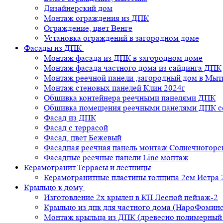
Дизайнерский дом
Монтаж ограждения из ДПК
Ограждение, цвет Венге
Установка ограждений в загородном доме
Фасады из ДПК
Монтаж фасада из ДПК в загородном доме
Монтаж фасада частного дома из сайдинга ДПК
Монтаж реечной панели ,загородный дом в Мы
Монтаж стеновых панелей Клин 2024г
Обшивка контейнера реечными панелями ДПК
Обшивка помещения реечными панелями ДПК се
Фасад из ДПК
Фасад с террасой
Фасад, цвет Бежевый
Фасадная реечная панель монтаж Солнечногорс
Фасадные реечные панели Line монтаж
Керамогранит.Террасы и лестницы
Керамогранитные пластины толщина 2см Истра.
Крыльцо к дому
Изготовление 2х крылец в КП Лесной пейзаж-2
Крыльцо из дпк для частного дома (НароФоминс
Монтаж крыльца из ДПК (древесно полимерный