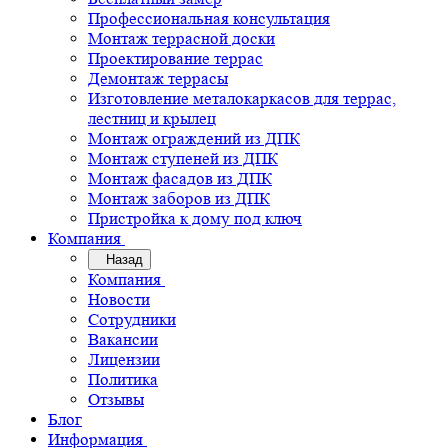
Профессиональная консультация
Монтаж террасной доски
Проектирование террас
Демонтаж террасы
Изготовление металокаркасов для террас,
лестниц и крылец
Монтаж ограждений из ДПК
Монтаж ступеней из ДПК
Монтаж фасадов из ДПК
Монтаж заборов из ДПК
Пристройка к дому под ключ
Компания
Назад
Компания
Новости
Сотрудники
Вакансии
Лицензии
Политика
Отзывы
Блог
Информация