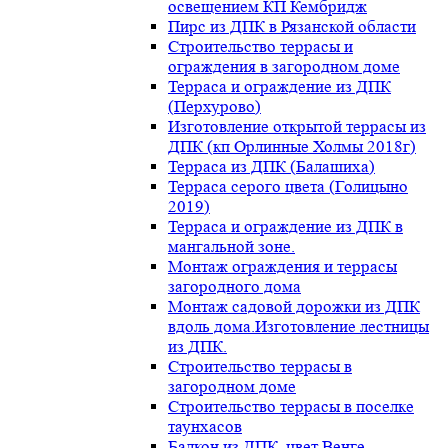
освещением КП Кембридж
Пирс из ДПК в Рязанской области
Строительство террасы и
ограждения в загородном доме
Терраса и ограждение из ДПК
(Перхурово)
Изготовление открытой террасы из
ДПК (кп Орлинные Холмы 2018г)
Терраса из ДПК (Балашиха)
Терраса серого цвета (Голицыно
2019)
Терраса и ограждение из ДПК в
мангальной зоне.
Монтаж ограждения и террасы
загородного дома
Монтаж садовой дорожки из ДПК
вдоль дома.Изготовление лестницы
из ДПК.
Строительство террасы в
загородном доме
Строительство террасы в поселке
таунхасов
Балкон из ДПК, цвет Венге