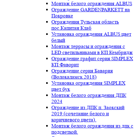
Монтаж белого ограждения ALBUS
Ограждение GARDENPARKETT на
Покровке
Ограждения Тульская область
пос.Капитан Клаб
Установка ограждения ALBUS цвет
белый
Монтаж террасы и ограждения с
LED светильниками в КП Кембридж
Ограждение графит серия SIMPLEX
КП Фаворит
Ограждение серия Бавария
(Волокаламск 2018)
Установка ограждения SIMPLEX
цвет бук
Монтаж белого ограждения ДПК
2024
Ограждение из ДПК п. Заокский
2019 (сочетание белого и
коричневого цвета).
Монтаж белого ограждения из дпк с
подсветкой.