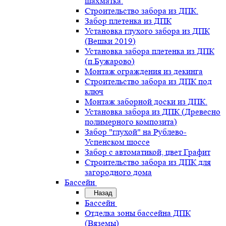
шахматка.
Строительство забора из ДПК.
Забор плетенка из ДПК
Установка глухого забора из ДПК
(Вешки 2019)
Установка забора плетенка из ДПК
(п.Бужарово)
Монтаж ограждения из декинга
Строительство забора из ДПК под
ключ
Монтаж заборной доски из ДПК.
Установка забора из ДПК (Древесно
полимерного композита)
Забор "глухой" на Рублево-
Успенском шоссе
Забор с автоматикой, цвет Графит
Строительство забора из ДПК для
загородного дома
Бассейн
Назад
Бассейн
Отделка зоны бассейна ДПК
(Вяземы)