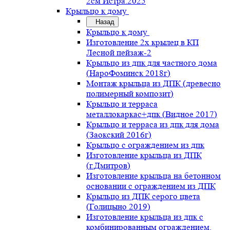
2см Истра.2025
Крыльцо к дому
Назад
Крыльцо к дому
Изготовление 2х крылец в КП
Лесной пейзаж-2
Крыльцо из дпк для частного дома
(НароФоминск 2018г)
Монтаж крыльца из ДПК (древесно
полимерный композит)
Крыльцо и терраса
металлокаркас+дпк (Видное 2017)
Крыльцо и терраса из дпк для дома
(Заокский 2016г)
Крыльцо с ограждением из дпк
Изготовление крыльца из ДПК
(г.Дмитров)
Изготовление крыльца на бетонном
основании с ограждением из ДПК
Крыльцо из ДПК серого цвета
(Голицыно 2019)
Изготовление крыльца из дпк с
комбинированным ограждением.