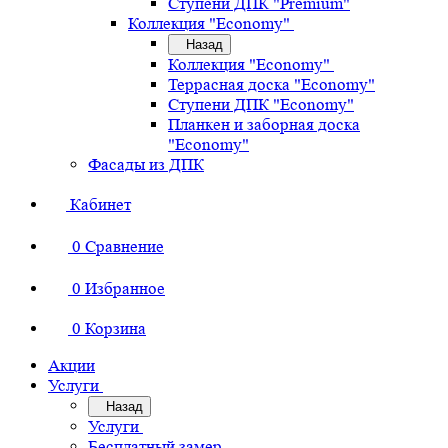
Ступени ДПК "Premium"
Коллекция "Economy"
Назад
Коллекция "Economy"
Террасная доска "Economy"
Ступени ДПК "Economy"
Планкен и заборная доска
"Economy"
Фасады из ДПК
Кабинет
0
Сравнение
0
Избранное
0
Корзина
Акции
Услуги
Назад
Услуги
Бесплатный замер