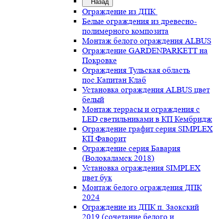
Назад
Ограждение из ДПК
Белые ограждения из древесно-
полимерного композита
Монтаж белого ограждения ALBUS
Ограждение GARDENPARKETT на
Покровке
Ограждения Тульская область
пос.Капитан Клаб
Установка ограждения ALBUS цвет
белый
Монтаж террасы и ограждения с
LED светильниками в КП Кембридж
Ограждение графит серия SIMPLEX
КП Фаворит
Ограждение серия Бавария
(Волокаламск 2018)
Установка ограждения SIMPLEX
цвет бук
Монтаж белого ограждения ДПК
2024
Ограждение из ДПК п. Заокский
2019 (сочетание белого и