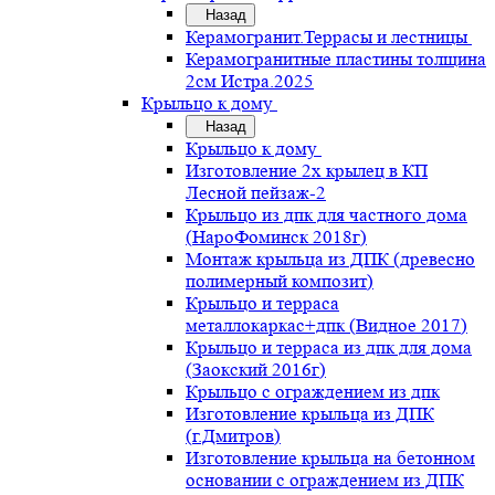
Назад
Керамогранит.Террасы и лестницы
Керамогранитные пластины толщина
2см Истра.2025
Крыльцо к дому
Назад
Крыльцо к дому
Изготовление 2х крылец в КП
Лесной пейзаж-2
Крыльцо из дпк для частного дома
(НароФоминск 2018г)
Монтаж крыльца из ДПК (древесно
полимерный композит)
Крыльцо и терраса
металлокаркас+дпк (Видное 2017)
Крыльцо и терраса из дпк для дома
(Заокский 2016г)
Крыльцо с ограждением из дпк
Изготовление крыльца из ДПК
(г.Дмитров)
Изготовление крыльца на бетонном
основании с ограждением из ДПК