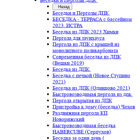
Беседки и Перголы ДПК
Назад
Беседки и Перголы ДПК
БЕСЕДКА - ТЕРРАСА с бассейном
2023. ИСТРА
Беседка из ДПК 2023 Химки
Пергола для таунхауса
Пергола из ДПК с крышей из
монолитного поликарбоната
Современная беседка из ДПК
(Вешки 2019)
Беседка из ДПК.
Беседка с печкой (Новое Ступино
2021)
Беседка из ДПК (Одинцово 2021)
Быстровозводимая пергола из дпк.
Пергола открытая из ДПК
Пристройка к дому (беседка) Чехов
Раздвижная пергола КП
Новорижский
Быстровозводимая беседка
HABERCUBE (Серпухов)
Беседка за один день (