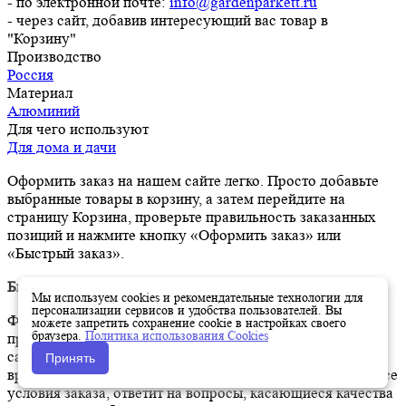
- по электронной почте:
info@gardenparkett.ru
- через сайт, добавив интересующий вас товар в
"Корзину"
Производство
Россия
Материал
Алюминий
Для чего используют
Для дома и дачи
Оформить заказ на нашем сайте легко. Просто добавьте
выбранные товары в корзину, а затем перейдите на
страницу Корзина, проверьте правильность заказанных
позиций и нажмите кнопку «Оформить заказ» или
«Быстрый заказ».
Быстрый заказ
Мы используем cookies и рекомендательные технологии для
персонализации сервисов и удобства пользователей. Вы
Функция «Быстрый заказ» позволяет покупателю не
можете запретить сохранение cookie в настройках своего
браузера.
Политика использования Cookies
проходить всю процедуру оформления заказа
самостоятельно. Вы заполняете форму, и через короткое
Принять
время вам перезвонит менеджер магазина. Он уточнит все
условия заказа, ответит на вопросы, касающиеся качества