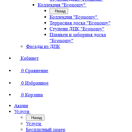
Коллекция "Economy"
Назад
Коллекция "Economy"
Террасная доска "Economy"
Ступени ДПК "Economy"
Планкен и заборная доска
"Economy"
Фасады из ДПК
Кабинет
0
Сравнение
0
Избранное
0
Корзина
Акции
Услуги
Назад
Услуги
Бесплатный замер