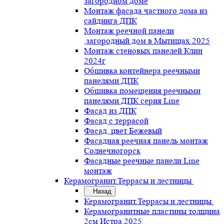
загородном доме
Монтаж фасада частного дома из
сайдинга ДПК
Монтаж реечной панели
,загородный дом в Мытищах 2025
Монтаж стеновых панелей Клин
2024г
Обшивка контейнера реечными
панелями ДПК
Обшивка помещения реечными
панелями ДПК серия Line
Фасад из ДПК
Фасад с террасой
Фасад, цвет Бежевый
Фасадная реечная панель монтаж
Солнечногорск
Фасадные реечные панели Line
монтаж
Керамогранит.Террасы и лестницы
Назад
Керамогранит.Террасы и лестницы
Керамогранитные пластины толщина
2см Истра.2025