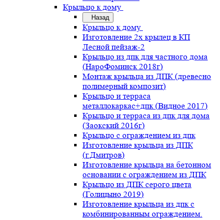
Крыльцо к дому
Назад
Крыльцо к дому
Изготовление 2х крылец в КП
Лесной пейзаж-2
Крыльцо из дпк для частного дома
(НароФоминск 2018г)
Монтаж крыльца из ДПК (древесно
полимерный композит)
Крыльцо и терраса
металлокаркас+дпк (Видное 2017)
Крыльцо и терраса из дпк для дома
(Заокский 2016г)
Крыльцо с ограждением из дпк
Изготовление крыльца из ДПК
(г.Дмитров)
Изготовление крыльца на бетонном
основании с ограждением из ДПК
Крыльцо из ДПК серого цвета
(Голицыно 2019)
Изготовление крыльца из дпк с
комбинированным ограждением.