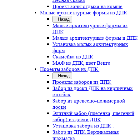
Лесная сказка
Проект зоны отдыха на крыше
Малые архитектурные формы из ДПК
Назад
Малые архитектурные формы из
ДПК
Малые архитектурные формы и ДПК
Установка малых архитектурных
форм
Скамейка из ДПК
МАФ из ДПК, цвет Венге
Проекты заборов из ДПК
Назад
Проекты заборов из ДПК
Забор из доски ДПК на кирпичных
столбах
Забор из древесно-полимерной
доски
Элитный забор (плетенка, плетеный
забор) из доски ДПК
Установка забора из ДПК .
Забор из ДПК. Вертикальная
шахматка.