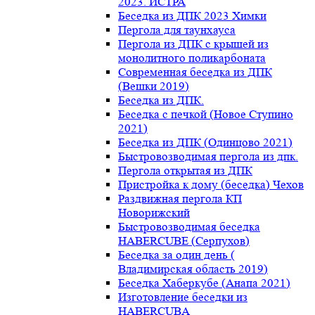
2023. ИСТРА
Беседка из ДПК 2023 Химки
Пергола для таунхауса
Пергола из ДПК с крышей из
монолитного поликарбоната
Современная беседка из ДПК
(Вешки 2019)
Беседка из ДПК.
Беседка с печкой (Новое Ступино
2021)
Беседка из ДПК (Одинцово 2021)
Быстровозводимая пергола из дпк.
Пергола открытая из ДПК
Пристройка к дому (беседка) Чехов
Раздвижная пергола КП
Новорижский
Быстровозводимая беседка
HABERCUBE (Серпухов)
Беседка за один день (
Владимирская область 2019)
Беседка Хаберкубе (Анапа 2021)
Изготовление беседки из
HABERCUBA