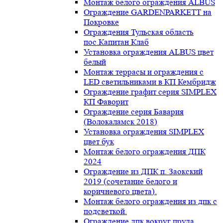
Монтаж белого ограждения ALBUS
Ограждение GARDENPARKETT на
Покровке
Ограждения Тульская область
пос.Капитан Клаб
Установка ограждения ALBUS цвет
белый
Монтаж террасы и ограждения с
LED светильниками в КП Кембридж
Ограждение графит серия SIMPLEX
КП Фаворит
Ограждение серия Бавария
(Волокаламск 2018)
Установка ограждения SIMPLEX
цвет бук
Монтаж белого ограждения ДПК
2024
Ограждение из ДПК п. Заокский
2019 (сочетание белого и
коричневого цвета).
Монтаж белого ограждения из дпк с
подсветкой.
Ограждение дпк вокруг пруда