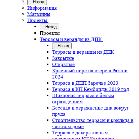
Назад
Информация
Магазины
Проекты
Назад
Проекты
Террасы и веранды из ДПК
Назад
Террасы и веранды из ДПК
Закрытые
Открытые
Красивый пирс на озере в Рязани
2024
Терраса в ДНП Заречье 2023
Терраса в КП Кембридж 2019 год
Шикарная терраса с белым
ограждением
Беседка и ограждение дпк вокруг
пруда
Строительство террасы и крыльца в
частном доме
Терраса с декоративным
освещением КП Кембридж