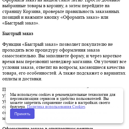
выбранные товары в корзину, а затем перейдите на
страницу Корзина, проверьте правильность заказанных
позиций и нажмите кнопку «Оформить заказ» или
«Быстрый заказ».
Быстрый заказ
Функция «Быстрый заказ» позволяет покупателю не
проходить всю процедуру оформления заказа
самостоятельно. Вы заполняете форму, и через короткое
время вам перезвонит менеджер магазина. Он уточнит все
условия заказа, ответит на вопросы, касающиеся качества
товара, его особенностей. А также подскажет о вариантах
оплаты и доставки.
По результатам звонка, пользователь либо, получив
Мы используем cookies и рекомендательные технологии для
уточнения, самостоятельно оформляет заказ,
персонализации сервисов и удобства пользователей. Вы
укомплектовав его необходимыми позициями, либо
можете запретить сохранение cookie в настройках своего
соглашается на оформление в том виде, в котором есть
браузера.
Политика использования Cookies
сейчас. Получает подтверждение на почту или на
Принять
мобильный телефон и ждёт доставки.
Оформление заказа в стандартном режиме