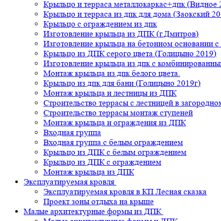
Крыльцо и терраса металлокаркас+дпк (Видное 
Крыльцо и терраса из дпк для дома (Заокский 20
Крыльцо с ограждением из дпк
Изготовление крыльца из ДПК (г.Дмитров)
Изготовление крыльца на бетонном основании 
Крыльцо из ДПК серого цвета (Голицыно 2019)
Изготовление крыльца из дпк с комбинированн
Монтаж крыльца из дпк белого цвета.
Крыльцо из дпк для бани (Голицыно 2019г)
Монтаж крыльца и лестницы из ДПК
Строительство террасы с лестницей в загородно
Строительство террасы монтаж ступеней
Монтаж крыльца и ограждения из ДПК
Входная группа
Входная группа с белым ограждением
Крыльцо из ДПК с белым ограждением
Крыльцо из ДПК с ограждением
Монтаж крыльца из ДПК
Эксплуатируемая кровля
Эксплуатируемая кровля в КП Лесная сказка
Проект зоны отдыха на крыше
Малые архитектурные формы из ДПК