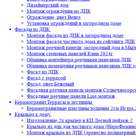
Дизайнерский дом
Монтаж ограждения из ДПК
Ограждение, цвет Венге
Установка ограждений в загородном доме
Фасады из ДПК
Монтаж фасада из ДПК в загородном доме
Монтаж фасада частного дома из сайдинга ДПК
Монтаж реечной панели ,загородный дом в Мы
Монтаж стеновых панелей Клин 2024г
Обшивка контейнера реечными панелями ДПК
Обшивка помещения реечными панелями ДПК се
Фасад из ДПК
Фасад с террасой
Фасад, цвет Бежевый
Фасадная реечная панель монтаж Солнечногорс
Фасадные реечные панели Line монтаж
Керамогранит.Террасы и лестницы
Керамогранитные пластины толщина 2см Истра.
Крыльцо к дому
Изготовление 2х крылец в КП Лесной пейзаж-2
Крыльцо из дпк для частного дома (НароФоминс
Монтаж крыльца из ДПК (древесно полимерный