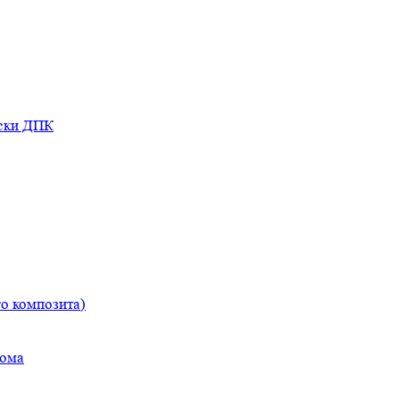
оски ДПК
о композита)
дома