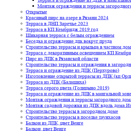
Терраса и ограждение из ДПК в мангальной
Монтаж ограждения и террасы загородног
Открытые
Красивый пирс на озере в Рязани 2024
Терраса в ДНП Заречье 2023
Терраса в КП Кембридж 2019 год
Шикарная терраса с белым ограждением
Беседка и ограждение дпк вокруг пруда
Строительство террасы и крыльца в частном дом
Терраса с декоративным освещением КП Кембр
Пирс из ДПК в Рязанской области
Строительство террасы и ограждения в загород
Терраса и ограждение из ДПК (Перхурово)
Изготовление открытой террасы из ДПК (кп Ор
Терраса из ДПК (Балашиха)
Терраса серого цвета (Голицыно 2019)
Терраса и ограждение из ДПК в мангальной зоне
Монтаж ограждения и террасы загородного дом
Монтаж садовой дорожки из ДПК вдоль дома.Из
Строительство террасы в загородном доме
Строительство террасы в поселке таунхасов
Балкон из ДПК, цвет Венге
Балкон, цвет Венге