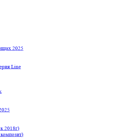
тищах 2025
рия Line
к
2025
к 2018г)
 композит)