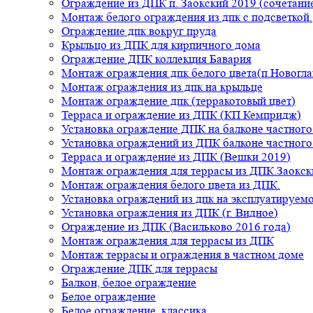
Ограждение из ДПК п. Заокский 2019 (сочетание
Монтаж белого ограждения из дпк с подсветкой.
Ограждение дпк вокруг пруда
Крыльцо из ДПК для кирпичного дома
Ограждение ДПК коллекция Бавария
Монтаж ограждения дпк белого цвета(п.Новогла
Монтаж ограждения из дпк на крыльце
Монтаж ограждение дпк (терракотовый цвет)
Терраса и ограждение из ДПК (КП Кемпридж)
Установка ограждение ДПК на балконе частного
Установка ограждений из ДПК балконе частного
Терраса и ограждение из ДПК (Вешки 2019)
Монтаж ограждения для террасы из ДПК.Заокск
Монтаж ограждения белого цвета из ДПК.
Установка ограждений из дпк на эксплуатируем
Установка ограждения из ДПК (г. Видное)
Ограждение из ДПК (Васильково 2016 года)
Монтаж ограждения для террасы из ДПК
Монтаж террасы и ограждения в частном доме
Ограждение ДПК для террасы
Балкон, белое ограждение
Белое ограждение
Белое ограждение, классика