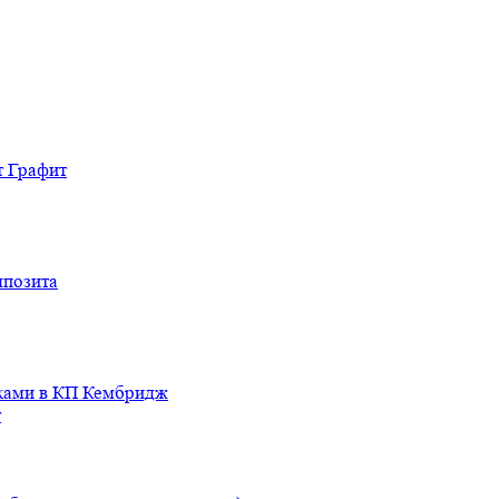
т Графит
мпозита
иками в КП Кембридж
т