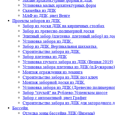
Малые архитектурные формы и ДПК
Установка малых архитектурных форм
Скамейка из ДПК
МАФ из ДПК, цвет Венге
Проекты заборов из ДПК
Забор из доски ДПК на кирпичных столбах
Забор из древесно-полимерной доски
Элитный забор (плетенка, плетеный забор) из д
Установка забора из ДПК .
Забор из ДПК. Вертикальная шахматка.
Строительство забора из ДПК.
Забор плетенка из ДПК
Установка глухого забора из ДПК (Вешки 2019)
Установка забора плетенка из ДПК (п.Бужарово)
Монтаж ограждения из декинга
Строительство забора из ДПК под ключ
Монтаж заборной доски из ДПК.
Установка забора из ДПК (Древесно полимерног
Забор "глухой" на Рублево-Успенском шоссе
Забор с автоматикой, цвет Графит
Строительство забора из ДПК для загородного 
Бассейн
Отделка зоны бассейна ДПК (Вяземы)