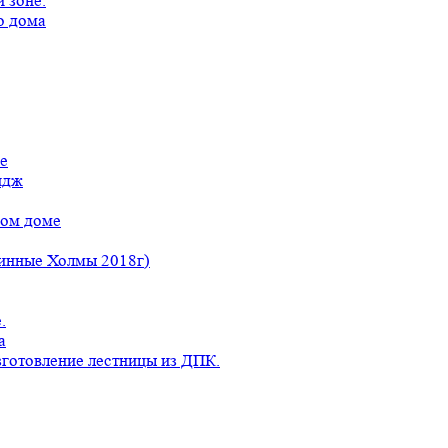
 зоне.
о дома
е
идж
ном доме
линные Холмы 2018г)
.
а
готовление лестницы из ДПК.