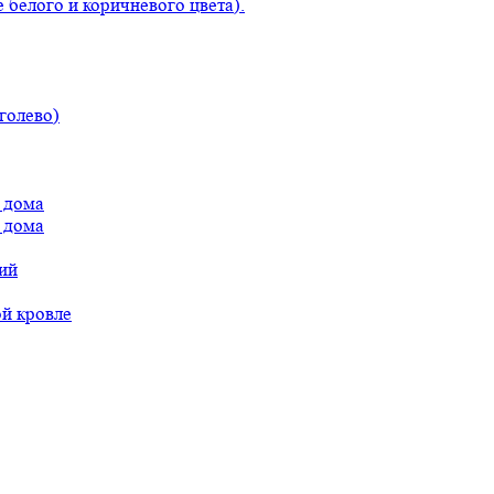
 белого и коричневого цвета).
голево)
 дома
 дома
ий
ой кровле