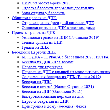
ПИРС на москва-реке 2023
Отделка бассейна террасной доской дпк
Зона отдыха у бассейна
Обшивка цоколя из ДПК
Отделка цоколя фасадной панелью ДПК
Обшивка цоколя из ДПК в частном доме
Проекты грядок из ДПК
Установка грядок из ДПК (Голицыно 2019)
Теплые грядки из ДПК
Грядки из ДПК
Беседки и Перголы ДПК
БЕСЕДКА - ТЕРРАСА с бассейном 2023. ИСТРА
Беседка из ДПК 2023 Химки
Пергола для таунхауса
Пергола из ДПК с крышей из монолитного поли
Современная беседка из ДПК (Вешки 2019)
Беседка из ДПК.
Беседка с печкой (Новое Ступино 2021)
Беседка из ДПК (Одинцово 2021)
Быстровозводимая пергола из дпк.
Пергола открытая из ДПК
Пристройка к дому (беседка) Чехов