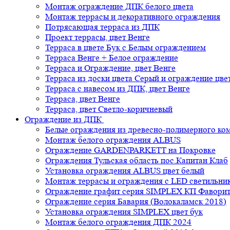
Монтаж ограждение ДПК белого цвета
Монтаж террасы и декоративного ограждения
Потрясающая терраса из ДПК
Проект террасы, цвет Венге
Терраса в цвете Бук с Белым ограждением
Терраса Венге + Белое ограждение
Терраса и Ограждение, цвет Венге
Терраса из доски цвета Серый и ограждение цве
Терраса с навесом из ДПК, цвет Венге
Терраса, цвет Венге
Терраса, цвет Светло-коричневый
Ограждение из ДПК
Белые ограждения из древесно-полимерного ко
Монтаж белого ограждения ALBUS
Ограждение GARDENPARKETT на Покровке
Ограждения Тульская область пос.Капитан Клаб
Установка ограждения ALBUS цвет белый
Монтаж террасы и ограждения с LED светильн
Ограждение графит серия SIMPLEX КП Фавори
Ограждение серия Бавария (Волокаламск 2018)
Установка ограждения SIMPLEX цвет бук
Монтаж белого ограждения ДПК 2024