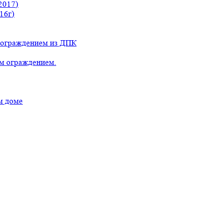
2017)
16г)
с ограждением из ДПК
ым ограждением.
м доме