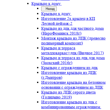
Крыльцо к дому
Назад
Крыльцо к дому
Изготовление 2х крылец в КП
Лесной пейзаж-2
Крыльцо из дпк для частного дома
(НароФоминск 2018г)
Монтаж крыльца из ДПК (древесно
полимерный композит)
Крыльцо и терраса
металлокаркас+дпк (Видное 2017)
Крыльцо и терраса из дпк для дома
(Заокский 2016г)
Крыльцо с ограждением из дпк
Изготовление крыльца из ДПК
(г.Дмитров)
Изготовление крыльца на бетонном
основании с ограждением из ДПК
Крыльцо из ДПК серого цвета
(Голицыно 2019)
Изготовление крыльца из дпк с
комбинированным ограждением.