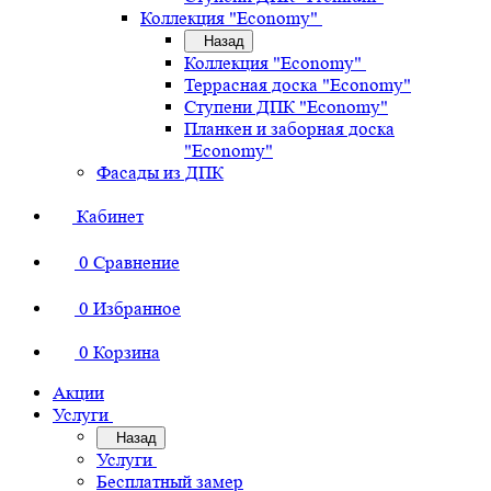
Коллекция "Economy"
Назад
Коллекция "Economy"
Террасная доска "Economy"
Ступени ДПК "Economy"
Планкен и заборная доска
"Economy"
Фасады из ДПК
Кабинет
0
Сравнение
0
Избранное
0
Корзина
Акции
Услуги
Назад
Услуги
Бесплатный замер