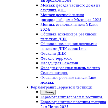
загородном доме
Монтаж фасада частного дома из
сайдинга ДПК
Монтаж реечной панели
,загородный дом в Мытищах 2025
Монтаж стеновых панелей Клин
2024г
Обшивка контейнера реечными
панелями ДПК
Обшивка помещения реечными
панелями ДПК серия Line
Фасад из ДПК
Фасад с террасой
Фасад, цвет Бежевый
Фасадная реечная панель монтаж
Солнечногорск
Фасадные реечные панели Line
монтаж
Керамогранит.Террасы и лестницы
Назад
Керамогранит.Террасы и лестницы
Керамогранитные пластины толщина
2см Истра.2025