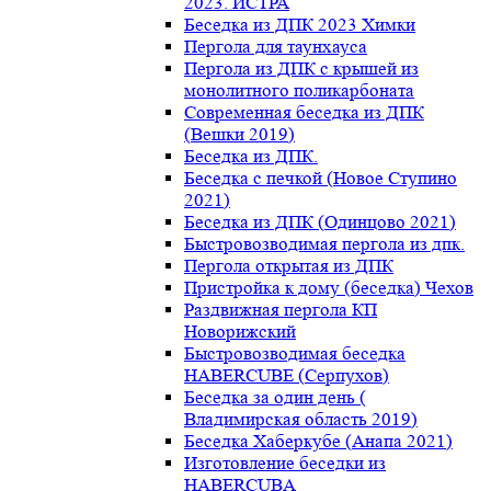
2023. ИСТРА
Беседка из ДПК 2023 Химки
Пергола для таунхауса
Пергола из ДПК с крышей из
монолитного поликарбоната
Современная беседка из ДПК
(Вешки 2019)
Беседка из ДПК.
Беседка с печкой (Новое Ступино
2021)
Беседка из ДПК (Одинцово 2021)
Быстровозводимая пергола из дпк.
Пергола открытая из ДПК
Пристройка к дому (беседка) Чехов
Раздвижная пергола КП
Новорижский
Быстровозводимая беседка
HABERCUBE (Серпухов)
Беседка за один день (
Владимирская область 2019)
Беседка Хаберкубе (Анапа 2021)
Изготовление беседки из
HABERCUBA