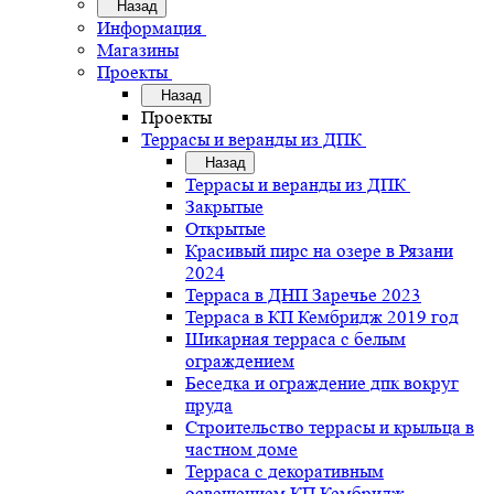
Назад
Информация
Магазины
Проекты
Назад
Проекты
Террасы и веранды из ДПК
Назад
Террасы и веранды из ДПК
Закрытые
Открытые
Красивый пирс на озере в Рязани
2024
Терраса в ДНП Заречье 2023
Терраса в КП Кембридж 2019 год
Шикарная терраса с белым
ограждением
Беседка и ограждение дпк вокруг
пруда
Строительство террасы и крыльца в
частном доме
Терраса с декоративным
освещением КП Кембридж