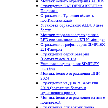
Монтаж белого ограждения ALBUS
Ограждение GARDENPARKETT на
Покровке
Ограждения Тульская область
пос.Капитан Клаб
Установка ограждения ALBUS цвет
белый
Монтаж террасы и ограждения с
LED светильниками в КП Кембридж
Ограждение графит серия SIMPLEX
КП Фаворит
Ограждение серия Бавария
(Волокаламск 2018)
Установка ограждения SIMPLEX
цвет бук
Монтаж белого ограждения ДПК
2024
Ограждение из ДПК п. Заокский
2019 (сочетание белого и
коричневого цвета).
Монтаж белого ограждения из дпк с
подсветкой.
Ограждение дпк вокруг пруда