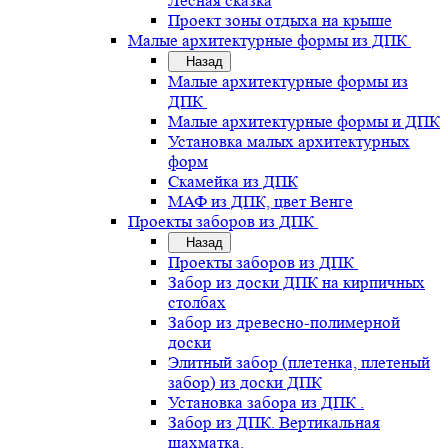
Лесная сказка
Проект зоны отдыха на крыше
Малые архитектурные формы из ДПК
Назад
Малые архитектурные формы из
ДПК
Малые архитектурные формы и ДПК
Установка малых архитектурных
форм
Скамейка из ДПК
МАФ из ДПК, цвет Венге
Проекты заборов из ДПК
Назад
Проекты заборов из ДПК
Забор из доски ДПК на кирпичных
столбах
Забор из древесно-полимерной
доски
Элитный забор (плетенка, плетеный
забор) из доски ДПК
Установка забора из ДПК .
Забор из ДПК. Вертикальная
шахматка.