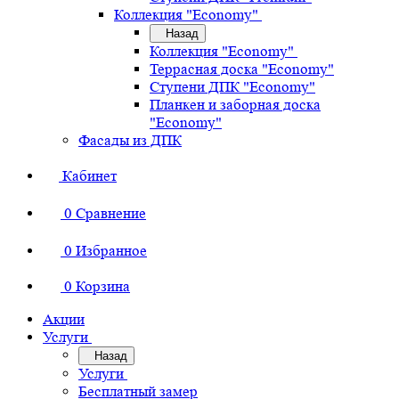
Коллекция "Economy"
Назад
Коллекция "Economy"
Террасная доска "Economy"
Ступени ДПК "Economy"
Планкен и заборная доска
"Economy"
Фасады из ДПК
Кабинет
0
Сравнение
0
Избранное
0
Корзина
Акции
Услуги
Назад
Услуги
Бесплатный замер