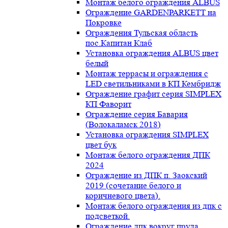
Монтаж белого ограждения ALBUS
Ограждение GARDENPARKETT на
Покровке
Ограждения Тульская область
пос.Капитан Клаб
Установка ограждения ALBUS цвет
белый
Монтаж террасы и ограждения с
LED светильниками в КП Кембридж
Ограждение графит серия SIMPLEX
КП Фаворит
Ограждение серия Бавария
(Волокаламск 2018)
Установка ограждения SIMPLEX
цвет бук
Монтаж белого ограждения ДПК
2024
Ограждение из ДПК п. Заокский
2019 (сочетание белого и
коричневого цвета).
Монтаж белого ограждения из дпк с
подсветкой.
Ограждение дпк вокруг пруда