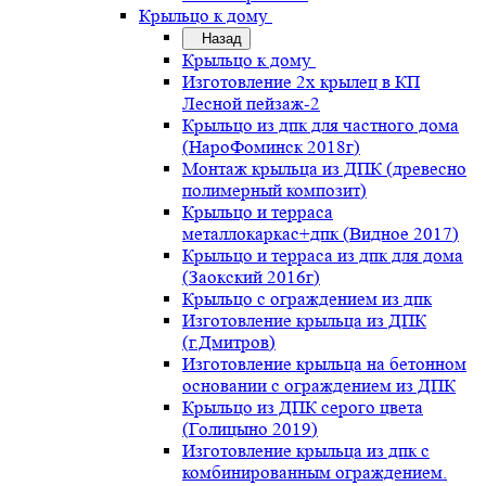
Крыльцо к дому
Назад
Крыльцо к дому
Изготовление 2х крылец в КП
Лесной пейзаж-2
Крыльцо из дпк для частного дома
(НароФоминск 2018г)
Монтаж крыльца из ДПК (древесно
полимерный композит)
Крыльцо и терраса
металлокаркас+дпк (Видное 2017)
Крыльцо и терраса из дпк для дома
(Заокский 2016г)
Крыльцо с ограждением из дпк
Изготовление крыльца из ДПК
(г.Дмитров)
Изготовление крыльца на бетонном
основании с ограждением из ДПК
Крыльцо из ДПК серого цвета
(Голицыно 2019)
Изготовление крыльца из дпк с
комбинированным ограждением.