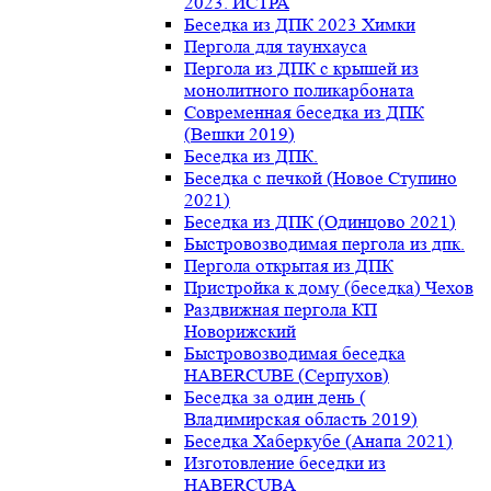
2023. ИСТРА
Беседка из ДПК 2023 Химки
Пергола для таунхауса
Пергола из ДПК с крышей из
монолитного поликарбоната
Современная беседка из ДПК
(Вешки 2019)
Беседка из ДПК.
Беседка с печкой (Новое Ступино
2021)
Беседка из ДПК (Одинцово 2021)
Быстровозводимая пергола из дпк.
Пергола открытая из ДПК
Пристройка к дому (беседка) Чехов
Раздвижная пергола КП
Новорижский
Быстровозводимая беседка
HABERCUBE (Серпухов)
Беседка за один день (
Владимирская область 2019)
Беседка Хаберкубе (Анапа 2021)
Изготовление беседки из
HABERCUBA