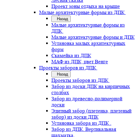
Лесная сказка
Проект зоны отдыха на крыше
Малые архитектурные формы из ДПК
Назад
Малые архитектурные формы из
ДПК
Малые архитектурные формы и ДПК
Установка малых архитектурных
форм
Скамейка из ДПК
МАФ из ДПК, цвет Венге
Проекты заборов из ДПК
Назад
Проекты заборов из ДПК
Забор из доски ДПК на кирпичных
столбах
Забор из древесно-полимерной
доски
Элитный забор (плетенка, плетеный
забор) из доски ДПК
Установка забора из ДПК .
Забор из ДПК. Вертикальная
шахматка.