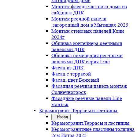
загородном доме
Монтаж фасада частного дома из
сайдинга ДПК
Монтаж реечной панели
,загородный дом в Мытищах 2025
Монтаж стеновых панелей Клин
2024г
Обшивка контейнера реечными
панелями ДПК
Обшивка помещения реечными
панелями ДПК серия Line
Фасад из ДПК
Фасад с террасой
Фасад, цвет Бежевый
Фасадная реечная панель монтаж
Солнечногорск
Фасадные реечные панели Line
монтаж
Керамогранит.Террасы и лестницы
Назад
Керамогранит.Террасы и лестницы
Керамогранитные пластины толщина
2см Истра.2025