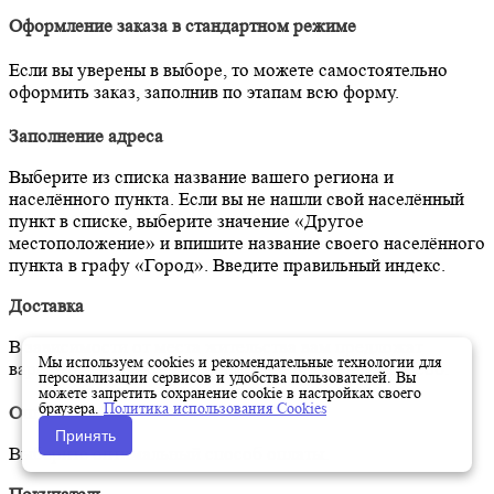
Оформление заказа в стандартном режиме
Если вы уверены в выборе, то можете самостоятельно
оформить заказ, заполнив по этапам всю форму.
Заполнение адреса
Выберите из списка название вашего региона и
населённого пункта. Если вы не нашли свой населённый
пункт в списке, выберите значение «Другое
местоположение» и впишите название своего населённого
пункта в графу «Город». Введите правильный индекс.
Доставка
В зависимости от места жительства вам предложат
Мы используем cookies и рекомендательные технологии для
варианты доставки. Выберите любой удобный способ.
персонализации сервисов и удобства пользователей. Вы
можете запретить сохранение cookie в настройках своего
браузера.
Политика использования Cookies
Оплата
Принять
Выберите оптимальный способ оплаты.