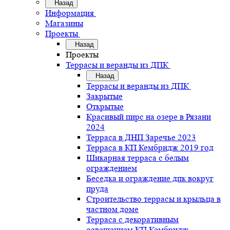
Назад
Информация
Магазины
Проекты
Назад
Проекты
Террасы и веранды из ДПК
Назад
Террасы и веранды из ДПК
Закрытые
Открытые
Красивый пирс на озере в Рязани
2024
Терраса в ДНП Заречье 2023
Терраса в КП Кембридж 2019 год
Шикарная терраса с белым
ограждением
Беседка и ограждение дпк вокруг
пруда
Строительство террасы и крыльца в
частном доме
Терраса с декоративным
освещением КП Кембридж