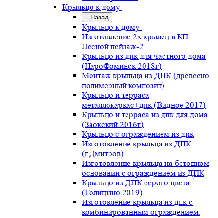
Крыльцо к дому
Назад
Крыльцо к дому
Изготовление 2х крылец в КП
Лесной пейзаж-2
Крыльцо из дпк для частного дома
(НароФоминск 2018г)
Монтаж крыльца из ДПК (древесно
полимерный композит)
Крыльцо и терраса
металлокаркас+дпк (Видное 2017)
Крыльцо и терраса из дпк для дома
(Заокский 2016г)
Крыльцо с ограждением из дпк
Изготовление крыльца из ДПК
(г.Дмитров)
Изготовление крыльца на бетонном
основании с ограждением из ДПК
Крыльцо из ДПК серого цвета
(Голицыно 2019)
Изготовление крыльца из дпк с
комбинированным ограждением.