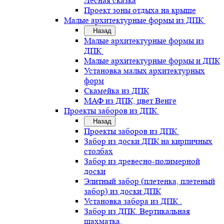
Лесная сказка
Проект зоны отдыха на крыше
Малые архитектурные формы из ДПК
Назад
Малые архитектурные формы из
ДПК
Малые архитектурные формы и ДПК
Установка малых архитектурных
форм
Скамейка из ДПК
МАФ из ДПК, цвет Венге
Проекты заборов из ДПК
Назад
Проекты заборов из ДПК
Забор из доски ДПК на кирпичных
столбах
Забор из древесно-полимерной
доски
Элитный забор (плетенка, плетеный
забор) из доски ДПК
Установка забора из ДПК .
Забор из ДПК. Вертикальная
шахматка.