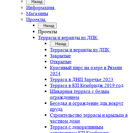
Назад
Информация
Магазины
Проекты
Назад
Проекты
Террасы и веранды из ДПК
Назад
Террасы и веранды из ДПК
Закрытые
Открытые
Красивый пирс на озере в Рязани
2024
Терраса в ДНП Заречье 2023
Терраса в КП Кембридж 2019 год
Шикарная терраса с белым
ограждением
Беседка и ограждение дпк вокруг
пруда
Строительство террасы и крыльца в
частном доме
Терраса с декоративным
освещением КП Кембридж