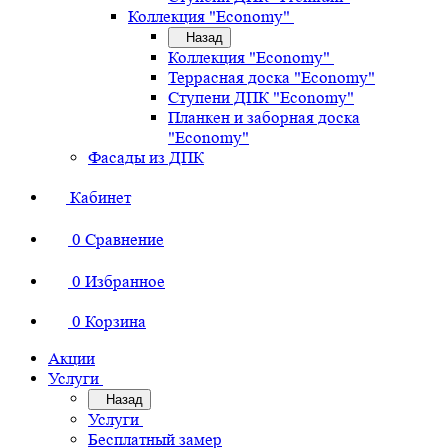
Коллекция "Economy"
Назад
Коллекция "Economy"
Террасная доска "Economy"
Ступени ДПК "Economy"
Планкен и заборная доска
"Economy"
Фасады из ДПК
Кабинет
0
Сравнение
0
Избранное
0
Корзина
Акции
Услуги
Назад
Услуги
Бесплатный замер