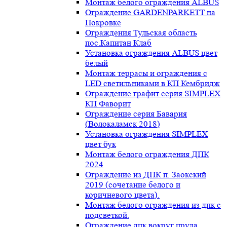
Монтаж белого ограждения ALBUS
Ограждение GARDENPARKETT на
Покровке
Ограждения Тульская область
пос.Капитан Клаб
Установка ограждения ALBUS цвет
белый
Монтаж террасы и ограждения с
LED светильниками в КП Кембридж
Ограждение графит серия SIMPLEX
КП Фаворит
Ограждение серия Бавария
(Волокаламск 2018)
Установка ограждения SIMPLEX
цвет бук
Монтаж белого ограждения ДПК
2024
Ограждение из ДПК п. Заокский
2019 (сочетание белого и
коричневого цвета).
Монтаж белого ограждения из дпк с
подсветкой.
Ограждение дпк вокруг пруда