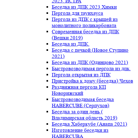
2023. ИСТРА
Беседка из ДПК 2023 Химки
Пергола для таунхауса
Пергола из ДПК с крышей из
монолитного поликарбоната
Современная беседка из ДПК
(Вешки 2019)
Беседка из ДПК.
Беседка с печкой (Новое Ступино
2021)
Беседка из ДПК (Одинцово 2021)
Быстровозводимая пергола из дпк.
Пергола открытая из ДПК
Пристройка к дому (беседка) Чехов
Раздвижная пергола КП
Новорижский
Быстровозводимая беседка
HABERCUBE (Серпухов)
Беседка за один день (
Владимирская область 2019)
Беседка Хаберкубе (Анапа 2021)
Изготовление беседки из
HABERCUBA