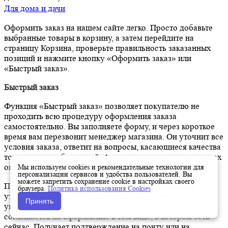
Для дома и дачи
Оформить заказ на нашем сайте легко. Просто добавьте
выбранные товары в корзину, а затем перейдите на
страницу Корзина, проверьте правильность заказанных
позиций и нажмите кнопку «Оформить заказ» или
«Быстрый заказ».
Быстрый заказ
Функция «Быстрый заказ» позволяет покупателю не
проходить всю процедуру оформления заказа
самостоятельно. Вы заполняете форму, и через короткое
время вам перезвонит менеджер магазина. Он уточнит все
условия заказа, ответит на вопросы, касающиеся качества
товара, его особенностей. А также подскажет о вариантах
оплаты и доставки.
Мы используем cookies и рекомендательные технологии для
персонализации сервисов и удобства пользователей. Вы
можете запретить сохранение cookie в настройках своего
По результатам звонка, пользователь либо, получив
браузера.
Политика использования Cookies
уточнения, самостоятельно оформляет заказ,
Принять
укомплектовав его необходимыми позициями, либо
соглашается на оформление в том виде, в котором есть
сейчас. Получает подтверждение на почту или на