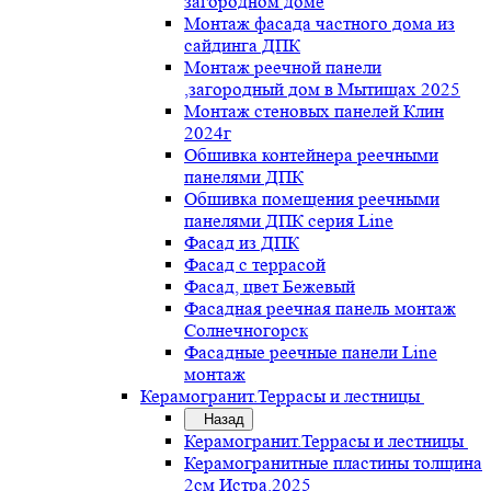
загородном доме
Монтаж фасада частного дома из
сайдинга ДПК
Монтаж реечной панели
,загородный дом в Мытищах 2025
Монтаж стеновых панелей Клин
2024г
Обшивка контейнера реечными
панелями ДПК
Обшивка помещения реечными
панелями ДПК серия Line
Фасад из ДПК
Фасад с террасой
Фасад, цвет Бежевый
Фасадная реечная панель монтаж
Солнечногорск
Фасадные реечные панели Line
монтаж
Керамогранит.Террасы и лестницы
Назад
Керамогранит.Террасы и лестницы
Керамогранитные пластины толщина
2см Истра.2025