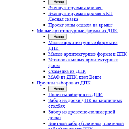
Назад
Эксплуатируемая кровля
Эксплуатируемая кровля в КП
Лесная сказка
Проект зоны отдыха на крыше
Малые архитектурные формы из ДПК
Назад
Малые архитектурные формы из
ДПК
Малые архитектурные формы и ДПК
Установка малых архитектурных
форм
Скамейка из ДПК
МАФ из ДПК, цвет Венге
Проекты заборов из ДПК
Назад
Проекты заборов из ДПК
Забор из доски ДПК на кирпичных
столбах
Забор из древесно-полимерной
доски
Элитный забор (плетенка, плетеный