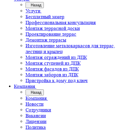
Назад
Услуги
Бесплатный замер
Профессиональная консультация
Монтаж террасной доски
Проектирование террас
Демонтаж террасы
Изготовление металокаркасов для террас,
лестниц и крылец
Монтаж ограждений из ДПК
Монтаж ступеней из ДПК
Монтаж фасадов из ДПК
Монтаж заборов из ДПК
Пристройка к дому под ключ
Компания
Назад
Компания
Новости
Сотрудники
Вакансии
Лицензии
Политика