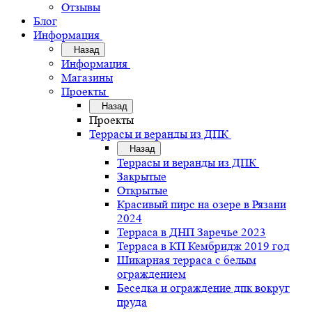
Отзывы
Блог
Информация
Назад
Информация
Магазины
Проекты
Назад
Проекты
Террасы и веранды из ДПК
Назад
Террасы и веранды из ДПК
Закрытые
Открытые
Красивый пирс на озере в Рязани
2024
Терраса в ДНП Заречье 2023
Терраса в КП Кембридж 2019 год
Шикарная терраса с белым
ограждением
Беседка и ограждение дпк вокруг
пруда