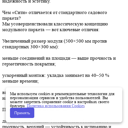
надёжность и эстетику.
Чем «Сити» отличается от стандартного садового
паркета?
Мы усовершенствовали классическую концепцию
модульного паркета — вот ключевые отличия:
Увеличенный размер модуля (500×500 мм против
стандартных 300×300 мм):
меньше соединений на площади — выше прочность и
герметичность покрытия;
ускоренный монтаж: укладка занимает на 40–50 %
меньше времени;
визуальная целостность: создаётся эффект сплошного
Мы используем cookies и рекомендательные технологии для
персонализации сервисов и удобства пользователей. Вы
настила без избыточных швов.
можете запретить сохранение cookie в настройках своего
браузера.
Политика использования Cookies
Покрытие по технологии ко‑экструзии:
Принять
двойной слой защиты: базовый слой обеспечивает
прочность, верхний — устойчивость к истиранию и