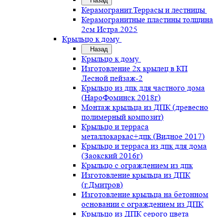
Назад
Керамогранит.Террасы и лестницы
Керамогранитные пластины толщина
2см Истра.2025
Крыльцо к дому
Назад
Крыльцо к дому
Изготовление 2х крылец в КП
Лесной пейзаж-2
Крыльцо из дпк для частного дома
(НароФоминск 2018г)
Монтаж крыльца из ДПК (древесно
полимерный композит)
Крыльцо и терраса
металлокаркас+дпк (Видное 2017)
Крыльцо и терраса из дпк для дома
(Заокский 2016г)
Крыльцо с ограждением из дпк
Изготовление крыльца из ДПК
(г.Дмитров)
Изготовление крыльца на бетонном
основании с ограждением из ДПК
Крыльцо из ДПК серого цвета