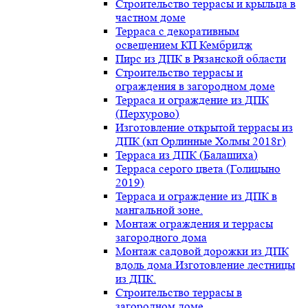
Строительство террасы и крыльца в
частном доме
Терраса с декоративным
освещением КП Кембридж
Пирс из ДПК в Рязанской области
Строительство террасы и
ограждения в загородном доме
Терраса и ограждение из ДПК
(Перхурово)
Изготовление открытой террасы из
ДПК (кп Орлинные Холмы 2018г)
Терраса из ДПК (Балашиха)
Терраса серого цвета (Голицыно
2019)
Терраса и ограждение из ДПК в
мангальной зоне.
Монтаж ограждения и террасы
загородного дома
Монтаж садовой дорожки из ДПК
вдоль дома.Изготовление лестницы
из ДПК.
Строительство террасы в
загородном доме