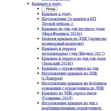
Крыльцо к дому
Назад
Крыльцо к дому
Изготовление 2х крылец в КП
Лесной пейзаж-2
Крыльцо из дпк для частного дома
(НароФоминск 2018г)
Монтаж крыльца из ДПК (древесно
полимерный композит)
Крыльцо и терраса
металлокаркас+дпк (Видное 2017)
Крыльцо и терраса из дпк для дома
(Заокский 2016г)
Крыльцо с ограждением из дпк
Изготовление крыльца из ДПК
(г.Дмитров)
Изготовление крыльца на бетонном
основании с ограждением из ДПК
Крыльцо из ДПК серого цвета
(Голицыно 2019)
Изготовление крыльца из дпк с
комбинированным ограждением.