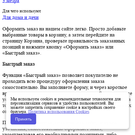
3 метра
Для чего используют
Для дома и дачи
Оформить заказ на нашем сайте легко. Просто добавьте
выбранные товары в корзину, а затем перейдите на
страницу Корзина, проверьте правильность заказанных
позиций и нажмите кнопку «Оформить заказ» или
«Быстрый заказ».
Быстрый заказ
Функция «Быстрый заказ» позволяет покупателю не
проходить всю процедуру оформления заказа
самостоятельно. Вы заполняете форму, и через короткое
время вам перезвонит менеджер магазина. Он уточнит все
Мы используем cookies и рекомендательные технологии для
условия заказа, ответит на вопросы, касающиеся качества
персонализации сервисов и удобства пользователей. Вы
товара, его особенностей. А также подскажет о вариантах
можете запретить сохранение cookie в настройках своего
оплаты и доставки.
браузера.
Политика использования Cookies
Принять
По результатам звонка, пользователь либо, получив
уточнения, самостоятельно оформляет заказ,
укомплектовав его необходимыми позициями, либо