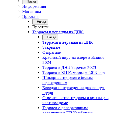
Назад
Информация
Магазины
Проекты
Назад
Проекты
Террасы и веранды из ДПК
Назад
Террасы и веранды из ДПК
Закрытые
Открытые
Красивый пирс на озере в Рязани
2024
Терраса в ДНП Заречье 2023
Терраса в КП Кембридж 2019 год
Шикарная терраса с белым
ограждением
Беседка и ограждение дпк вокруг
пруда
Строительство террасы и крыльца в
частном доме
Терраса с декоративным
освещением КП Кембридж