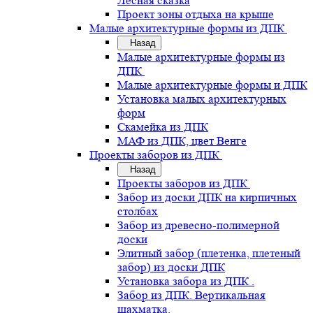
Лесная сказка
Проект зоны отдыха на крыше
Малые архитектурные формы из ДПК
Назад
Малые архитектурные формы из
ДПК
Малые архитектурные формы и ДПК
Установка малых архитектурных
форм
Скамейка из ДПК
МАФ из ДПК, цвет Венге
Проекты заборов из ДПК
Назад
Проекты заборов из ДПК
Забор из доски ДПК на кирпичных
столбах
Забор из древесно-полимерной
доски
Элитный забор (плетенка, плетеный
забор) из доски ДПК
Установка забора из ДПК .
Забор из ДПК. Вертикальная
шахматка.