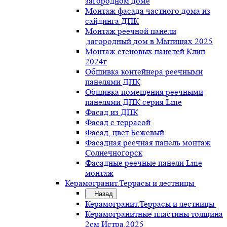
загородном доме
Монтаж фасада частного дома из
сайдинга ДПК
Монтаж реечной панели
,загородный дом в Мытищах 2025
Монтаж стеновых панелей Клин
2024г
Обшивка контейнера реечными
панелями ДПК
Обшивка помещения реечными
панелями ДПК серия Line
Фасад из ДПК
Фасад с террасой
Фасад, цвет Бежевый
Фасадная реечная панель монтаж
Солнечногорск
Фасадные реечные панели Line
монтаж
Керамогранит.Террасы и лестницы
Назад
Керамогранит.Террасы и лестницы
Керамогранитные пластины толщина
2см Истра.2025