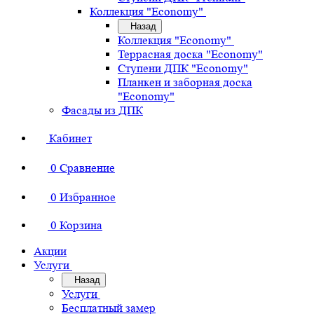
Коллекция "Economy"
Назад
Коллекция "Economy"
Террасная доска "Economy"
Ступени ДПК "Economy"
Планкен и заборная доска
"Economy"
Фасады из ДПК
Кабинет
0
Сравнение
0
Избранное
0
Корзина
Акции
Услуги
Назад
Услуги
Бесплатный замер