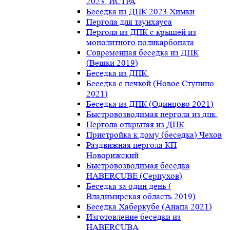
2023. ИСТРА
Беседка из ДПК 2023 Химки
Пергола для таунхауса
Пергола из ДПК с крышей из
монолитного поликарбоната
Современная беседка из ДПК
(Вешки 2019)
Беседка из ДПК.
Беседка с печкой (Новое Ступино
2021)
Беседка из ДПК (Одинцово 2021)
Быстровозводимая пергола из дпк.
Пергола открытая из ДПК
Пристройка к дому (беседка) Чехов
Раздвижная пергола КП
Новорижский
Быстровозводимая беседка
HABERCUBE (Серпухов)
Беседка за один день (
Владимирская область 2019)
Беседка Хаберкубе (Анапа 2021)
Изготовление беседки из
HABERCUBA