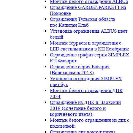
Монтаж белого ограждения ALBUS
Ограждение GARDENPARKETT на
Покровке
Ограждения Тульская область
пос.Капитан Клаб
Установка ограждения ALBUS цвет
белый
Монтаж террасы и ограждения с
LED светильниками в КП Кембридж
Ограждение графит серия SIMPLEX
КП Фаворит
Ограждение серия Бавария
(Волокаламск 2018)
Установка ограждения SIMPLEX
цвет бук
Монтаж белого ограждения ДПК
2024
Ограждение из ДПК п. Заокский
2019 (сочетание белого и
коричневого цвета).
Монтаж белого ограждения из дпк с
подсветкой.
Ограждение дпк вокруг пруда