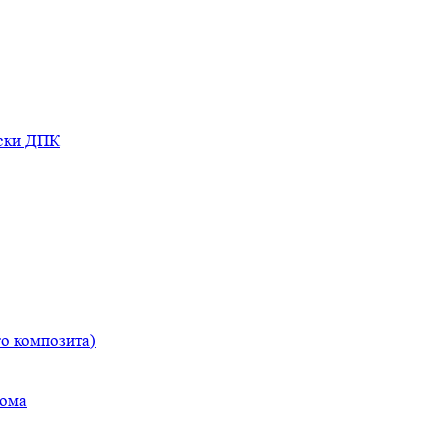
оски ДПК
о композита)
дома