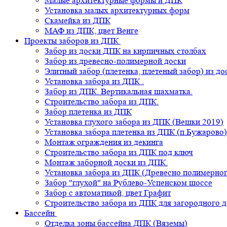
Малые архитектурные формы и ДПК
Установка малых архитектурных форм
Скамейка из ДПК
МАФ из ДПК, цвет Венге
Проекты заборов из ДПК
Забор из доски ДПК на кирпичных столбах
Забор из древесно-полимерной доски
Элитный забор (плетенка, плетеный забор) из д
Установка забора из ДПК .
Забор из ДПК. Вертикальная шахматка.
Строительство забора из ДПК.
Забор плетенка из ДПК
Установка глухого забора из ДПК (Вешки 2019)
Установка забора плетенка из ДПК (п.Бужарово)
Монтаж ограждения из декинга
Строительство забора из ДПК под ключ
Монтаж заборной доски из ДПК.
Установка забора из ДПК (Древесно полимерног
Забор "глухой" на Рублево-Успенском шоссе
Забор с автоматикой, цвет Графит
Строительство забора из ДПК для загородного 
Бассейн
Отделка зоны бассейна ДПК (Вяземы)