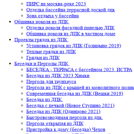
ПИРС на москва-реке 2023
Отделка бассейна террасной доской дпк
Зона отдыха у бассейна
Обшивка цоколя из ДПК
Отделка цоколя фасадной панелью ДПК
Обшивка цоколя из ДПК в частном доме
Проекты грядок из ДПК
Установка грядок из ДПК (Голицыно 2019)
Теплые грядки из ДПК
Грядки из ДПК
Беседки и Перголы ДПК
БЕСЕДКА - ТЕРРАСА с бассейном 2023. ИСТРА
Беседка из ДПК 2023 Химки
Пергола для таунхауса
Пергола из ДПК с крышей из монолитного поли
Современная беседка из ДПК (Вешки 2019)
Беседка из ДПК.
Беседка с печкой (Новое Ступино 2021)
Беседка из ДПК (Одинцово 2021)
Быстровозводимая пергола из дпк.
Пергола открытая из ДПК
Пристройка к дому (беседка) Чехов