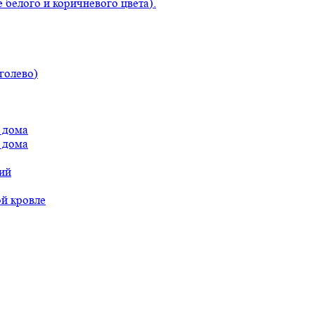
 белого и коричневого цвета).
голево)
 дома
 дома
ий
ой кровле