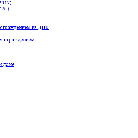
2017)
16г)
с ограждением из ДПК
ым ограждением.
м доме