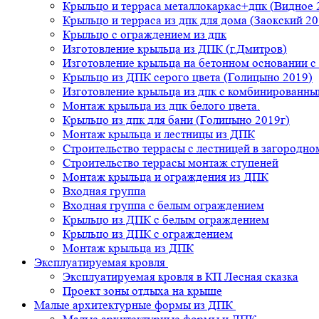
Крыльцо и терраса металлокаркас+дпк (Видное 
Крыльцо и терраса из дпк для дома (Заокский 20
Крыльцо с ограждением из дпк
Изготовление крыльца из ДПК (г.Дмитров)
Изготовление крыльца на бетонном основании 
Крыльцо из ДПК серого цвета (Голицыно 2019)
Изготовление крыльца из дпк с комбинированн
Монтаж крыльца из дпк белого цвета.
Крыльцо из дпк для бани (Голицыно 2019г)
Монтаж крыльца и лестницы из ДПК
Строительство террасы с лестницей в загородно
Строительство террасы монтаж ступеней
Монтаж крыльца и ограждения из ДПК
Входная группа
Входная группа с белым ограждением
Крыльцо из ДПК с белым ограждением
Крыльцо из ДПК с ограждением
Монтаж крыльца из ДПК
Эксплуатируемая кровля
Эксплуатируемая кровля в КП Лесная сказка
Проект зоны отдыха на крыше
Малые архитектурные формы из ДПК