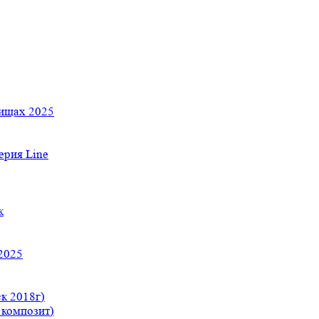
тищах 2025
рия Line
к
2025
к 2018г)
 композит)