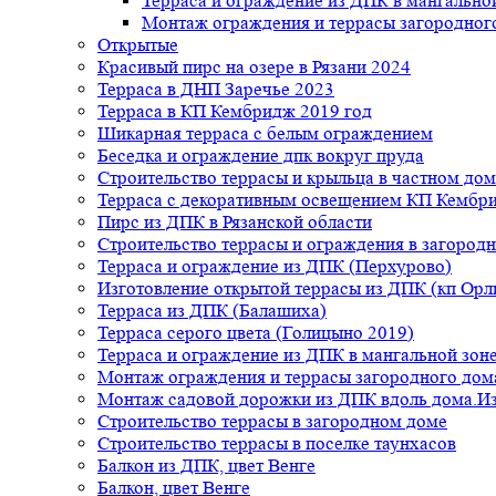
Терраса и ограждение из ДПК в мангальной
Монтаж ограждения и террасы загородног
Открытые
Красивый пирс на озере в Рязани 2024
Терраса в ДНП Заречье 2023
Терраса в КП Кембридж 2019 год
Шикарная терраса с белым ограждением
Беседка и ограждение дпк вокруг пруда
Строительство террасы и крыльца в частном дом
Терраса с декоративным освещением КП Кембр
Пирс из ДПК в Рязанской области
Строительство террасы и ограждения в загород
Терраса и ограждение из ДПК (Перхурово)
Изготовление открытой террасы из ДПК (кп Ор
Терраса из ДПК (Балашиха)
Терраса серого цвета (Голицыно 2019)
Терраса и ограждение из ДПК в мангальной зоне
Монтаж ограждения и террасы загородного дом
Монтаж садовой дорожки из ДПК вдоль дома.Из
Строительство террасы в загородном доме
Строительство террасы в поселке таунхасов
Балкон из ДПК, цвет Венге
Балкон, цвет Венге