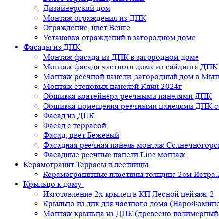
Дизайнерский дом
Монтаж ограждения из ДПК
Ограждение, цвет Венге
Установка ограждений в загородном доме
Фасады из ДПК
Монтаж фасада из ДПК в загородном доме
Монтаж фасада частного дома из сайдинга ДПК
Монтаж реечной панели ,загородный дом в Мы
Монтаж стеновых панелей Клин 2024г
Обшивка контейнера реечными панелями ДПК
Обшивка помещения реечными панелями ДПК се
Фасад из ДПК
Фасад с террасой
Фасад, цвет Бежевый
Фасадная реечная панель монтаж Солнечногорс
Фасадные реечные панели Line монтаж
Керамогранит.Террасы и лестницы
Керамогранитные пластины толщина 2см Истра.
Крыльцо к дому
Изготовление 2х крылец в КП Лесной пейзаж-2
Крыльцо из дпк для частного дома (НароФоминс
Монтаж крыльца из ДПК (древесно полимерный