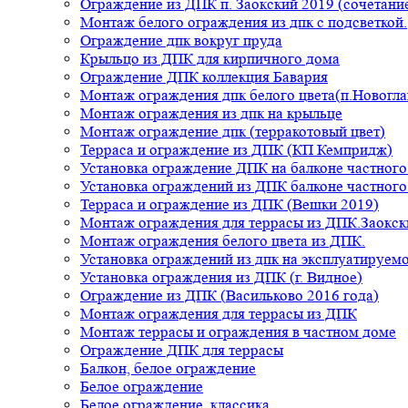
Ограждение из ДПК п. Заокский 2019 (сочетание
Монтаж белого ограждения из дпк с подсветкой.
Ограждение дпк вокруг пруда
Крыльцо из ДПК для кирпичного дома
Ограждение ДПК коллекция Бавария
Монтаж ограждения дпк белого цвета(п.Новогла
Монтаж ограждения из дпк на крыльце
Монтаж ограждение дпк (терракотовый цвет)
Терраса и ограждение из ДПК (КП Кемпридж)
Установка ограждение ДПК на балконе частного
Установка ограждений из ДПК балконе частного
Терраса и ограждение из ДПК (Вешки 2019)
Монтаж ограждения для террасы из ДПК.Заокск
Монтаж ограждения белого цвета из ДПК.
Установка ограждений из дпк на эксплуатируем
Установка ограждения из ДПК (г. Видное)
Ограждение из ДПК (Васильково 2016 года)
Монтаж ограждения для террасы из ДПК
Монтаж террасы и ограждения в частном доме
Ограждение ДПК для террасы
Балкон, белое ограждение
Белое ограждение
Белое ограждение, классика