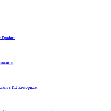
т Графит
мпозита
иками в КП Кембридж
т