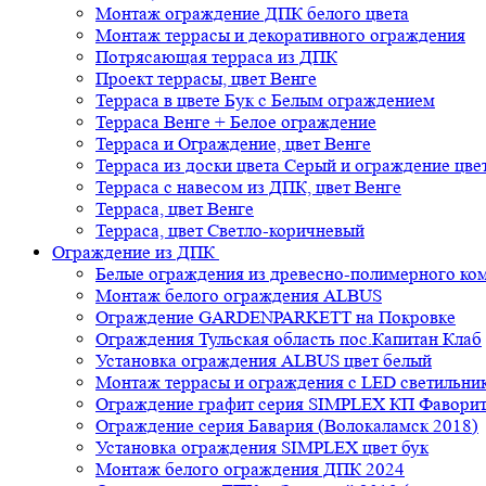
Монтаж ограждение ДПК белого цвета
Монтаж террасы и декоративного ограждения
Потрясающая терраса из ДПК
Проект террасы, цвет Венге
Терраса в цвете Бук с Белым ограждением
Терраса Венге + Белое ограждение
Терраса и Ограждение, цвет Венге
Терраса из доски цвета Серый и ограждение цве
Терраса с навесом из ДПК, цвет Венге
Терраса, цвет Венге
Терраса, цвет Светло-коричневый
Ограждение из ДПК
Белые ограждения из древесно-полимерного ко
Монтаж белого ограждения ALBUS
Ограждение GARDENPARKETT на Покровке
Ограждения Тульская область пос.Капитан Клаб
Установка ограждения ALBUS цвет белый
Монтаж террасы и ограждения с LED светильн
Ограждение графит серия SIMPLEX КП Фавори
Ограждение серия Бавария (Волокаламск 2018)
Установка ограждения SIMPLEX цвет бук
Монтаж белого ограждения ДПК 2024