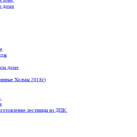
 зоне.
о дома
е
идж
ном доме
линные Холмы 2018г)
.
а
готовление лестницы из ДПК.