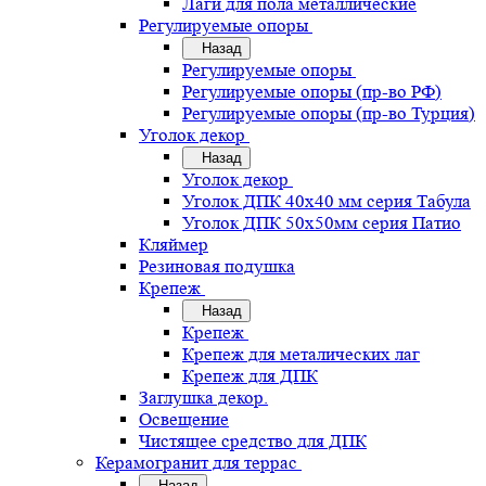
Лаги для пола металлические
Регулируемые опоры
Назад
Регулируемые опоры
Регулируемые опоры (пр-во РФ)
Регулируемые опоры (пр-во Турция)
Уголок декор
Назад
Уголок декор
Уголок ДПК 40х40 мм серия Табула
Уголок ДПК 50х50мм серия Патио
Кляймер
Резиновая подушка
Крепеж
Назад
Крепеж
Крепеж для металических лаг
Крепеж для ДПК
Заглушка декор.
Освещение
Чистящее средство для ДПК
Керамогранит для террас
Назад