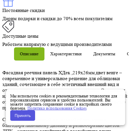
Постоянные скидки
Дарим подарки и скидки до 70% всем покупателям
Доступные цены
Работаем напрямую с ведущими производителями
Описание
Характеристики
Документы
О
Фасадная реечная панель ХДек ,219х26мм,цвет венге –
современное и универсальное решение для облицовки
зданий, сочетающее в себе эстетичный внешний вид и
отличные эксплуатационные характеристики. Эти панели
идеально подходят как для внешней, так и для внутренней
Мы используем cookies и рекомендательные технологии для
персонализации сервисов и удобства пользователей. Вы
отделки, позволяя создавать стильные и функциональные
можете запретить сохранение cookie в настройках своего
пространства.
браузера.
Политика использования Cookies
Принять
Создают современный и стильный облик здания,
благодаря линейному дизайну и разнообразию цветов.