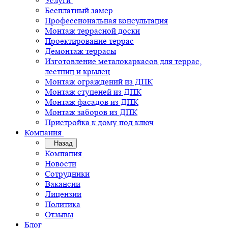
Услуги
Бесплатный замер
Профессиональная консультация
Монтаж террасной доски
Проектирование террас
Демонтаж террасы
Изготовление металокаркасов для террас,
лестниц и крылец
Монтаж ограждений из ДПК
Монтаж ступеней из ДПК
Монтаж фасадов из ДПК
Монтаж заборов из ДПК
Пристройка к дому под ключ
Компания
Назад
Компания
Новости
Сотрудники
Вакансии
Лицензии
Политика
Отзывы
Блог