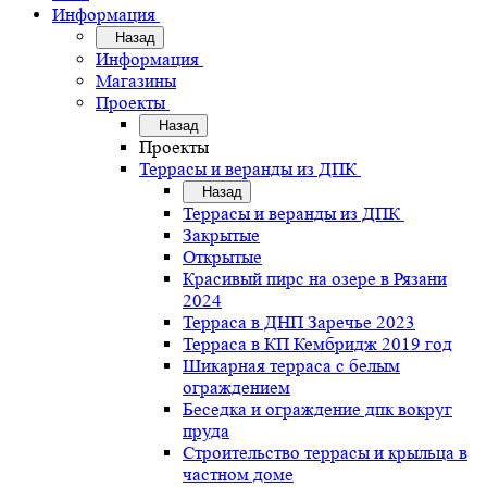
Информация
Назад
Информация
Магазины
Проекты
Назад
Проекты
Террасы и веранды из ДПК
Назад
Террасы и веранды из ДПК
Закрытые
Открытые
Красивый пирс на озере в Рязани
2024
Терраса в ДНП Заречье 2023
Терраса в КП Кембридж 2019 год
Шикарная терраса с белым
ограждением
Беседка и ограждение дпк вокруг
пруда
Строительство террасы и крыльца в
частном доме