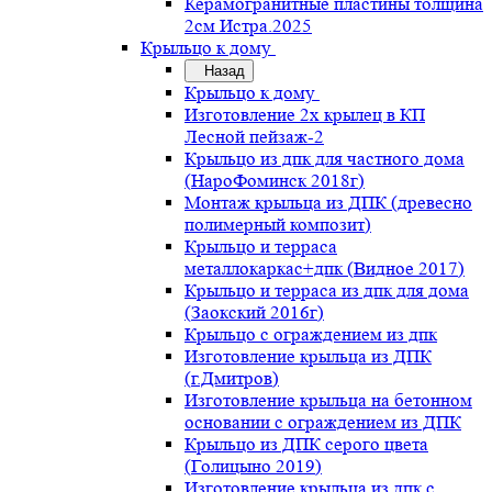
Керамогранитные пластины толщина
2см Истра.2025
Крыльцо к дому
Назад
Крыльцо к дому
Изготовление 2х крылец в КП
Лесной пейзаж-2
Крыльцо из дпк для частного дома
(НароФоминск 2018г)
Монтаж крыльца из ДПК (древесно
полимерный композит)
Крыльцо и терраса
металлокаркас+дпк (Видное 2017)
Крыльцо и терраса из дпк для дома
(Заокский 2016г)
Крыльцо с ограждением из дпк
Изготовление крыльца из ДПК
(г.Дмитров)
Изготовление крыльца на бетонном
основании с ограждением из ДПК
Крыльцо из ДПК серого цвета
(Голицыно 2019)
Изготовление крыльца из дпк с