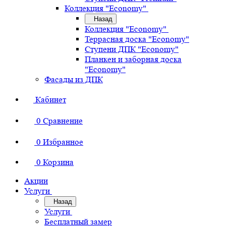
Коллекция "Economy"
Назад
Коллекция "Economy"
Террасная доска "Economy"
Ступени ДПК "Economy"
Планкен и заборная доска
"Economy"
Фасады из ДПК
Кабинет
0
Сравнение
0
Избранное
0
Корзина
Акции
Услуги
Назад
Услуги
Бесплатный замер