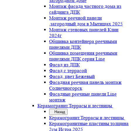
загородном доме
Монтаж фасада частного дома из
сайдинга ДПК
Монтаж реечной панели
,загородный дом в Мытищах 2025
Монтаж стеновых панелей Клин
2024г
Обшивка контейнера реечными
панелями ДПК
Обшивка помещения реечными
панелями ДПК серия Line
Фасад из ДПК
Фасад с террасой
Фасад, цвет Бежевый
Фасадная реечная панель монтаж
Солнечногорск
Фасадные реечные панели Line
монтаж
Керамогранит.Террасы и лестницы
Назад
Керамогранит.Террасы и лестницы
Керамогранитные пластины толщина
2см Истра.2025