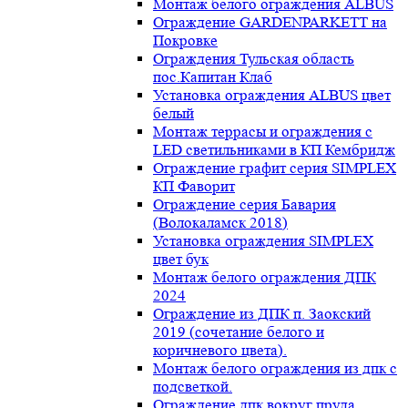
Монтаж белого ограждения ALBUS
Ограждение GARDENPARKETT на
Покровке
Ограждения Тульская область
пос.Капитан Клаб
Установка ограждения ALBUS цвет
белый
Монтаж террасы и ограждения с
LED светильниками в КП Кембридж
Ограждение графит серия SIMPLEX
КП Фаворит
Ограждение серия Бавария
(Волокаламск 2018)
Установка ограждения SIMPLEX
цвет бук
Монтаж белого ограждения ДПК
2024
Ограждение из ДПК п. Заокский
2019 (сочетание белого и
коричневого цвета).
Монтаж белого ограждения из дпк с
подсветкой.
Ограждение дпк вокруг пруда