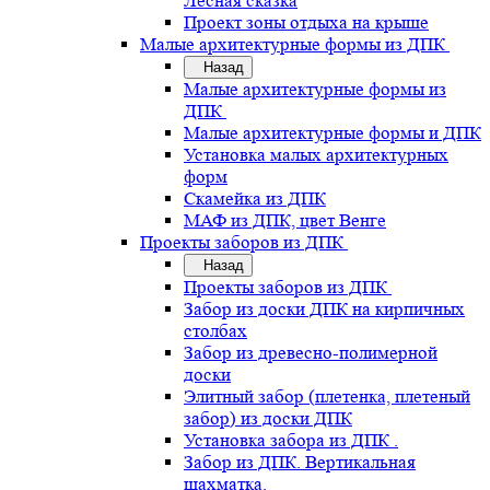
Лесная сказка
Проект зоны отдыха на крыше
Малые архитектурные формы из ДПК
Назад
Малые архитектурные формы из
ДПК
Малые архитектурные формы и ДПК
Установка малых архитектурных
форм
Скамейка из ДПК
МАФ из ДПК, цвет Венге
Проекты заборов из ДПК
Назад
Проекты заборов из ДПК
Забор из доски ДПК на кирпичных
столбах
Забор из древесно-полимерной
доски
Элитный забор (плетенка, плетеный
забор) из доски ДПК
Установка забора из ДПК .
Забор из ДПК. Вертикальная
шахматка.