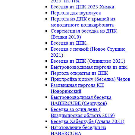
2023. ИСТРА
Беседка из ДПК 2023 Химки
Пергола для таунхауса
Пергола из ДПК с крышей из
монолитного поликарбоната
Современная беседка из ДПК
(Вешки 2019)
Беседка из ДПК.
Беседка с печкой (Новое Ступино
2021)
Беседка из ДПК (Одинцово 2021)
Быстровозводимая пергола из дпк.
Пергола открытая из ДПК
Пристройка к дому (беседка) Чехов
Раздвижная пергола КП
Новорижский
Быстровозводимая беседка
HABERCUBE (Серпухов)
Беседка за один день (
Владимирская область 2019)
Беседка Хаберкубе (Анапа 2021)
Изготовление беседки из
HABERCUBA