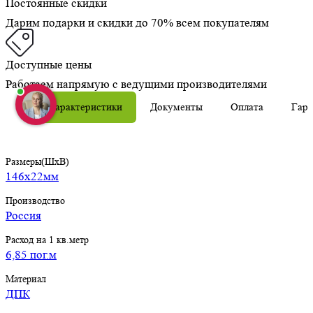
Постоянные скидки
Дарим подарки и скидки до 70% всем покупателям
Доступные цены
Работаем напрямую с ведущими производителями
Характеристики
Документы
Оплата
Гара
Размеры(ШхВ)
146х22мм
Производство
Россия
Расход на 1 кв.метр
6,85 пог.м
Материал
ДПК