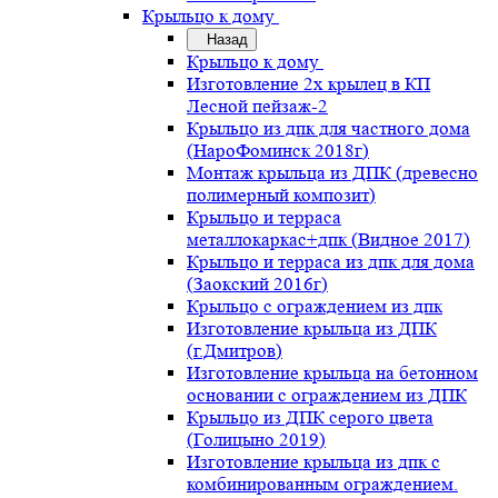
Крыльцо к дому
Назад
Крыльцо к дому
Изготовление 2х крылец в КП
Лесной пейзаж-2
Крыльцо из дпк для частного дома
(НароФоминск 2018г)
Монтаж крыльца из ДПК (древесно
полимерный композит)
Крыльцо и терраса
металлокаркас+дпк (Видное 2017)
Крыльцо и терраса из дпк для дома
(Заокский 2016г)
Крыльцо с ограждением из дпк
Изготовление крыльца из ДПК
(г.Дмитров)
Изготовление крыльца на бетонном
основании с ограждением из ДПК
Крыльцо из ДПК серого цвета
(Голицыно 2019)
Изготовление крыльца из дпк с
комбинированным ограждением.