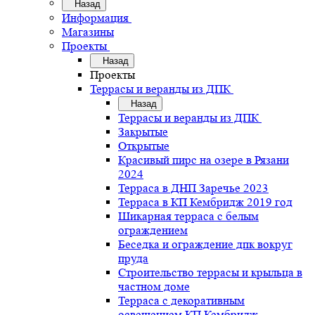
Назад
Информация
Магазины
Проекты
Назад
Проекты
Террасы и веранды из ДПК
Назад
Террасы и веранды из ДПК
Закрытые
Открытые
Красивый пирс на озере в Рязани
2024
Терраса в ДНП Заречье 2023
Терраса в КП Кембридж 2019 год
Шикарная терраса с белым
ограждением
Беседка и ограждение дпк вокруг
пруда
Строительство террасы и крыльца в
частном доме
Терраса с декоративным
освещением КП Кембридж