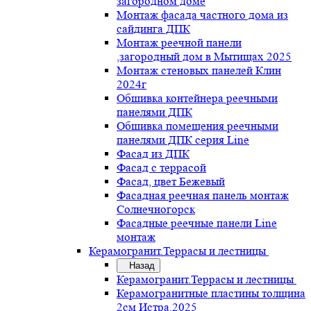
загородном доме
Монтаж фасада частного дома из
сайдинга ДПК
Монтаж реечной панели
,загородный дом в Мытищах 2025
Монтаж стеновых панелей Клин
2024г
Обшивка контейнера реечными
панелями ДПК
Обшивка помещения реечными
панелями ДПК серия Line
Фасад из ДПК
Фасад с террасой
Фасад, цвет Бежевый
Фасадная реечная панель монтаж
Солнечногорск
Фасадные реечные панели Line
монтаж
Керамогранит.Террасы и лестницы
Назад
Керамогранит.Террасы и лестницы
Керамогранитные пластины толщина
2см Истра.2025