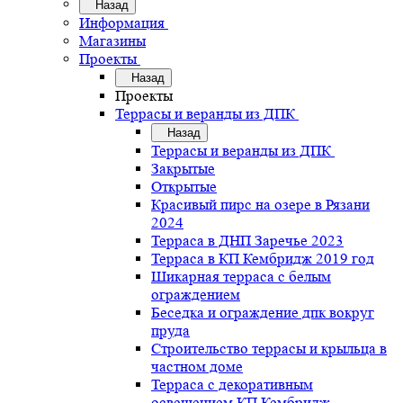
Назад
Информация
Магазины
Проекты
Назад
Проекты
Террасы и веранды из ДПК
Назад
Террасы и веранды из ДПК
Закрытые
Открытые
Красивый пирс на озере в Рязани
2024
Терраса в ДНП Заречье 2023
Терраса в КП Кембридж 2019 год
Шикарная терраса с белым
ограждением
Беседка и ограждение дпк вокруг
пруда
Строительство террасы и крыльца в
частном доме
Терраса с декоративным
освещением КП Кембридж