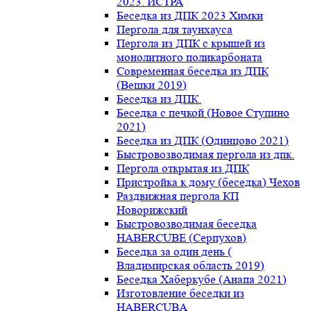
2023. ИСТРА
Беседка из ДПК 2023 Химки
Пергола для таунхауса
Пергола из ДПК с крышей из
монолитного поликарбоната
Современная беседка из ДПК
(Вешки 2019)
Беседка из ДПК.
Беседка с печкой (Новое Ступино
2021)
Беседка из ДПК (Одинцово 2021)
Быстровозводимая пергола из дпк.
Пергола открытая из ДПК
Пристройка к дому (беседка) Чехов
Раздвижная пергола КП
Новорижский
Быстровозводимая беседка
HABERCUBE (Серпухов)
Беседка за один день (
Владимирская область 2019)
Беседка Хаберкубе (Анапа 2021)
Изготовление беседки из
HABERCUBA