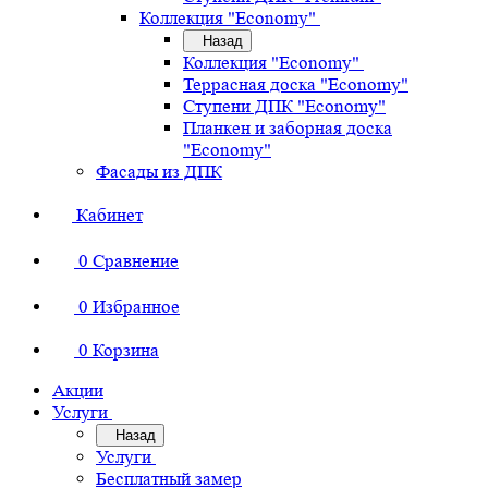
Коллекция "Economy"
Назад
Коллекция "Economy"
Террасная доска "Economy"
Ступени ДПК "Economy"
Планкен и заборная доска
"Economy"
Фасады из ДПК
Кабинет
0
Сравнение
0
Избранное
0
Корзина
Акции
Услуги
Назад
Услуги
Бесплатный замер