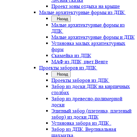
Лесная сказка
Проект зоны отдыха на крыше
Малые архитектурные формы из ДПК
Назад
Малые архитектурные формы из
ДПК
Малые архитектурные формы и ДПК
Установка малых архитектурных
форм
Скамейка из ДПК
МАФ из ДПК, цвет Венге
Проекты заборов из ДПК
Назад
Проекты заборов из ДПК
Забор из доски ДПК на кирпичных
столбах
Забор из древесно-полимерной
доски
Элитный забор (плетенка, плетеный
забор) из доски ДПК
Установка забора из ДПК .
Забор из ДПК. Вертикальная
шахматка.