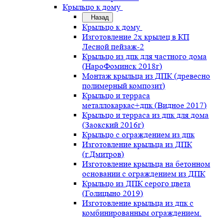
Крыльцо к дому
Назад
Крыльцо к дому
Изготовление 2х крылец в КП
Лесной пейзаж-2
Крыльцо из дпк для частного дома
(НароФоминск 2018г)
Монтаж крыльца из ДПК (древесно
полимерный композит)
Крыльцо и терраса
металлокаркас+дпк (Видное 2017)
Крыльцо и терраса из дпк для дома
(Заокский 2016г)
Крыльцо с ограждением из дпк
Изготовление крыльца из ДПК
(г.Дмитров)
Изготовление крыльца на бетонном
основании с ограждением из ДПК
Крыльцо из ДПК серого цвета
(Голицыно 2019)
Изготовление крыльца из дпк с
комбинированным ограждением.