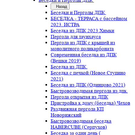
Беседки и Перголы ДПК
Назад
Беседки и Перголы ДПК
БЕСЕДКА - ТЕРРАСА с бассейном
2023. ИСТРА
Беседка из ДПК 2023 Химки
Пергола для таунхауса
Пергола из ДПК с крышей из
монолитного поликарбоната
Современная беседка из ДПК
(Вешки 2019)
Беседка из ДПК.
Беседка с печкой (Новое Ступино
2021)
Беседка из ДПК (Одинцово 2021)
Быстровозводимая пергола из дпк.
Пергола открытая из ДПК
Пристройка к дому (беседка) Чехов
Раздвижная пергола КП
Новорижский
Быстровозводимая беседка
HABERCUBE (Серпухов)
Беседка за один день (