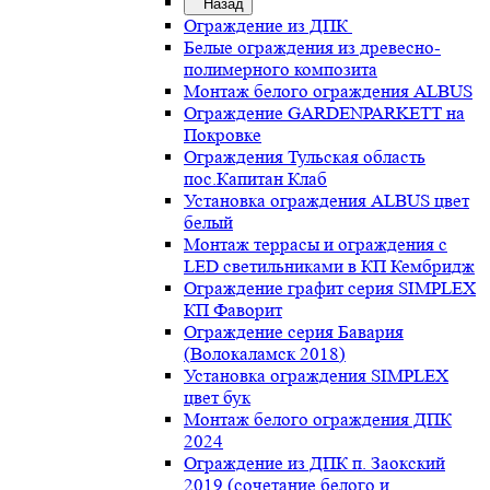
Назад
Ограждение из ДПК
Белые ограждения из древесно-
полимерного композита
Монтаж белого ограждения ALBUS
Ограждение GARDENPARKETT на
Покровке
Ограждения Тульская область
пос.Капитан Клаб
Установка ограждения ALBUS цвет
белый
Монтаж террасы и ограждения с
LED светильниками в КП Кембридж
Ограждение графит серия SIMPLEX
КП Фаворит
Ограждение серия Бавария
(Волокаламск 2018)
Установка ограждения SIMPLEX
цвет бук
Монтаж белого ограждения ДПК
2024
Ограждение из ДПК п. Заокский
2019 (сочетание белого и