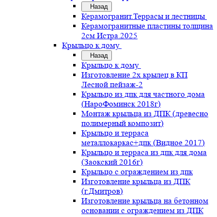
Назад
Керамогранит.Террасы и лестницы
Керамогранитные пластины толщина
2см Истра.2025
Крыльцо к дому
Назад
Крыльцо к дому
Изготовление 2х крылец в КП
Лесной пейзаж-2
Крыльцо из дпк для частного дома
(НароФоминск 2018г)
Монтаж крыльца из ДПК (древесно
полимерный композит)
Крыльцо и терраса
металлокаркас+дпк (Видное 2017)
Крыльцо и терраса из дпк для дома
(Заокский 2016г)
Крыльцо с ограждением из дпк
Изготовление крыльца из ДПК
(г.Дмитров)
Изготовление крыльца на бетонном
основании с ограждением из ДПК