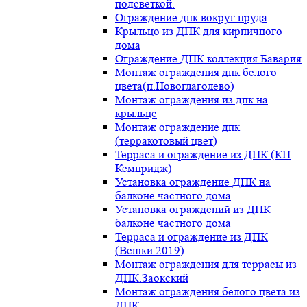
подсветкой.
Ограждение дпк вокруг пруда
Крыльцо из ДПК для кирпичного
дома
Ограждение ДПК коллекция Бавария
Монтаж ограждения дпк белого
цвета(п.Новоглаголево)
Монтаж ограждения из дпк на
крыльце
Монтаж ограждение дпк
(терракотовый цвет)
Терраса и ограждение из ДПК (КП
Кемпридж)
Установка ограждение ДПК на
балконе частного дома
Установка ограждений из ДПК
балконе частного дома
Терраса и ограждение из ДПК
(Вешки 2019)
Монтаж ограждения для террасы из
ДПК.Заокский
Монтаж ограждения белого цвета из
ДПК.