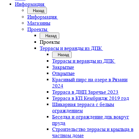
Информация
Назад
Информация
Магазины
Проекты
Назад
Проекты
Террасы и веранды из ДПК
Назад
Террасы и веранды из ДПК
Закрытые
Открытые
Красивый пирс на озере в Рязани
2024
Терраса в ДНП Заречье 2023
Терраса в КП Кембридж 2019 год
Шикарная терраса с белым
ограждением
Беседка и ограждение дпк вокруг
пруда
Строительство террасы и крыльца в
частном доме