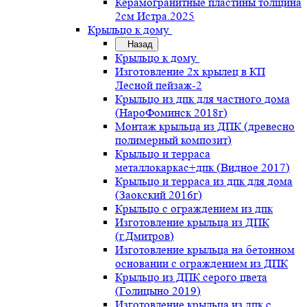
Керамогранитные пластины толщина
2см Истра.2025
Крыльцо к дому
Назад
Крыльцо к дому
Изготовление 2х крылец в КП
Лесной пейзаж-2
Крыльцо из дпк для частного дома
(НароФоминск 2018г)
Монтаж крыльца из ДПК (древесно
полимерный композит)
Крыльцо и терраса
металлокаркас+дпк (Видное 2017)
Крыльцо и терраса из дпк для дома
(Заокский 2016г)
Крыльцо с ограждением из дпк
Изготовление крыльца из ДПК
(г.Дмитров)
Изготовление крыльца на бетонном
основании с ограждением из ДПК
Крыльцо из ДПК серого цвета
(Голицыно 2019)
Изготовление крыльца из дпк с