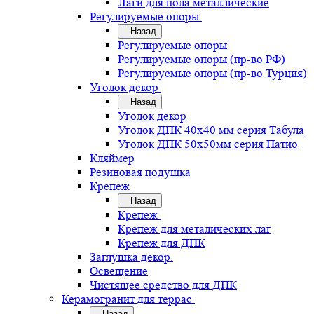
Лаги для пола металлические
Регулируемые опоры
Назад
Регулируемые опоры
Регулируемые опоры (пр-во РФ)
Регулируемые опоры (пр-во Турция)
Уголок декор
Назад
Уголок декор
Уголок ДПК 40х40 мм серия Табула
Уголок ДПК 50х50мм серия Патио
Кляймер
Резиновая подушка
Крепеж
Назад
Крепеж
Крепеж для металических лаг
Крепеж для ДПК
Заглушка декор.
Освещение
Чистящее средство для ДПК
Керамогранит для террас
Назад