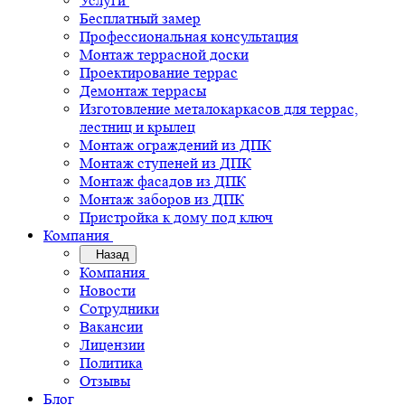
Услуги
Бесплатный замер
Профессиональная консультация
Монтаж террасной доски
Проектирование террас
Демонтаж террасы
Изготовление металокаркасов для террас,
лестниц и крылец
Монтаж ограждений из ДПК
Монтаж ступеней из ДПК
Монтаж фасадов из ДПК
Монтаж заборов из ДПК
Пристройка к дому под ключ
Компания
Назад
Компания
Новости
Сотрудники
Вакансии
Лицензии
Политика
Отзывы
Блог