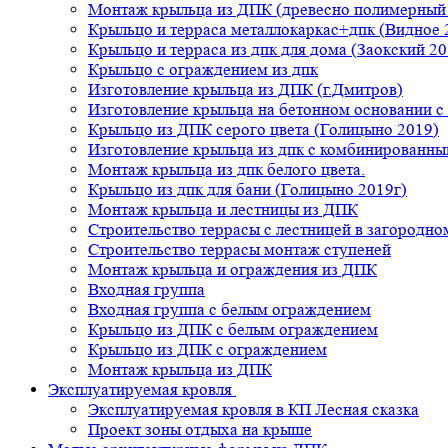
Монтаж крыльца из ДПК (древесно полимерный
Крыльцо и терраса металлокаркас+дпк (Видное 
Крыльцо и терраса из дпк для дома (Заокский 20
Крыльцо с ограждением из дпк
Изготовление крыльца из ДПК (г.Дмитров)
Изготовление крыльца на бетонном основании 
Крыльцо из ДПК серого цвета (Голицыно 2019)
Изготовление крыльца из дпк с комбинированн
Монтаж крыльца из дпк белого цвета.
Крыльцо из дпк для бани (Голицыно 2019г)
Монтаж крыльца и лестницы из ДПК
Строительство террасы с лестницей в загородно
Строительство террасы монтаж ступеней
Монтаж крыльца и ограждения из ДПК
Входная группа
Входная группа с белым ограждением
Крыльцо из ДПК с белым ограждением
Крыльцо из ДПК с ограждением
Монтаж крыльца из ДПК
Эксплуатируемая кровля
Эксплуатируемая кровля в КП Лесная сказка
Проект зоны отдыха на крыше