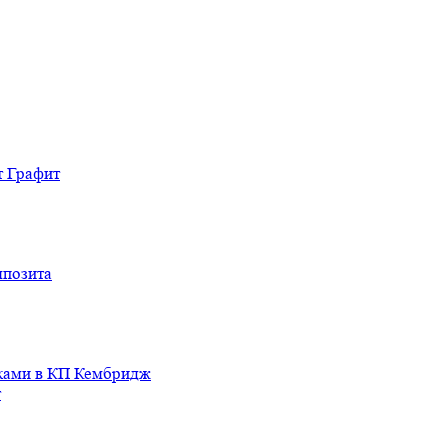
т Графит
мпозита
иками в КП Кембридж
т