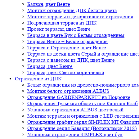
Балкон, цвет Венге
Монтаж ограждение ДПК белого цвета
Монтаж террасы и декоративного ограждения
Потрясающая терраса из ДПК
Проект террасы, цвет Венге
Терраса в цвете Бук с Белым ограждением
Терраса Венге + Белое ограждение
Терраса и Ограждение, цвет Венге
Терраса из доски цвета Серый и ограждение цве
Терраса с навесом из ДПК, цвет Венге
Терраса, цвет Венге
Терраса, цвет Светло-коричневый
Ограждение из ДПК
Белые ограждения из древесно-полимерного ко
Монтаж белого ограждения ALBUS
Ограждение GARDENPARKETT на Покровке
Ограждения Тульская область пос.Капитан Клаб
Установка ограждения ALBUS цвет белый
Монтаж террасы и ограждения с LED светильн
Ограждение графит серия SIMPLEX КП Фавори
Ограждение серия Бавария (Волокаламск 2018)
Установка ограждения SIMPLEX цвет бук