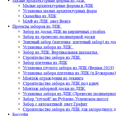
Малые архитектурные формы из ДПК
Малые архитектурные формы и ДПК
Установка малых архитектурных форм
Скамейка из ДПК
МАФ из ДПК, цвет Венге
Проекты заборов из ДПК
Забор из доски ДПК на кирпичных столбах
Забор из древесно-полимерной доски
Элитный забор (плетенка, плетеный забор) из д
Установка забора из ДПК .
Забор из ДПК. Вертикальная шахматка.
Строительство забора из ДПК.
Забор плетенка из ДПК
Установка глухого забора из ДПК (Вешки 2019)
Установка забора плетенка из ДПК (п.Бужарово)
Монтаж ограждения из декинга
Строительство забора из ДПК под ключ
Монтаж заборной доски из ДПК.
Установка забора из ДПК (Древесно полимерног
Забор "глухой" на Рублево-Успенском шоссе
Забор с автоматикой, цвет Графит
Строительство забора из ДПК для загородного 
Бассейн