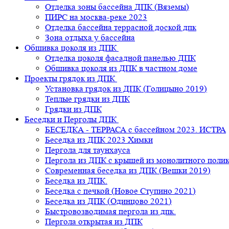
Отделка зоны бассейна ДПК (Вяземы)
ПИРС на москва-реке 2023
Отделка бассейна террасной доской дпк
Зона отдыха у бассейна
Обшивка цоколя из ДПК
Отделка цоколя фасадной панелью ДПК
Обшивка цоколя из ДПК в частном доме
Проекты грядок из ДПК
Установка грядок из ДПК (Голицыно 2019)
Теплые грядки из ДПК
Грядки из ДПК
Беседки и Перголы ДПК
БЕСЕДКА - ТЕРРАСА с бассейном 2023. ИСТРА
Беседка из ДПК 2023 Химки
Пергола для таунхауса
Пергола из ДПК с крышей из монолитного поли
Современная беседка из ДПК (Вешки 2019)
Беседка из ДПК.
Беседка с печкой (Новое Ступино 2021)
Беседка из ДПК (Одинцово 2021)
Быстровозводимая пергола из дпк.
Пергола открытая из ДПК