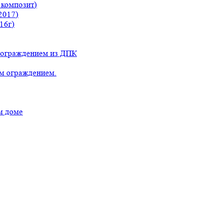
 композит)
2017)
16г)
с ограждением из ДПК
ым ограждением.
м доме