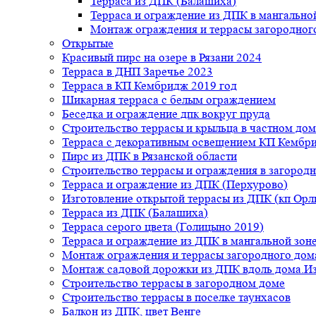
Терраса из ДПК (Балашиха)
Терраса и ограждение из ДПК в мангальной
Монтаж ограждения и террасы загородног
Открытые
Красивый пирс на озере в Рязани 2024
Терраса в ДНП Заречье 2023
Терраса в КП Кембридж 2019 год
Шикарная терраса с белым ограждением
Беседка и ограждение дпк вокруг пруда
Строительство террасы и крыльца в частном дом
Терраса с декоративным освещением КП Кембр
Пирс из ДПК в Рязанской области
Строительство террасы и ограждения в загород
Терраса и ограждение из ДПК (Перхурово)
Изготовление открытой террасы из ДПК (кп Ор
Терраса из ДПК (Балашиха)
Терраса серого цвета (Голицыно 2019)
Терраса и ограждение из ДПК в мангальной зоне
Монтаж ограждения и террасы загородного дом
Монтаж садовой дорожки из ДПК вдоль дома.Из
Строительство террасы в загородном доме
Строительство террасы в поселке таунхасов
Балкон из ДПК, цвет Венге