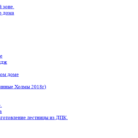
 зоне.
о дома
е
идж
ном доме
линные Холмы 2018г)
.
а
готовление лестницы из ДПК.