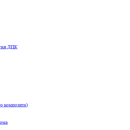
оски ДПК
о композита)
дома