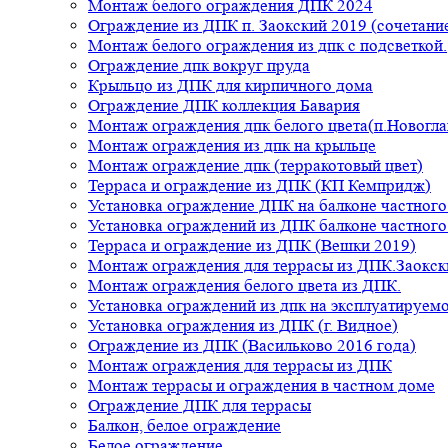
Монтаж белого ограждения ДПК 2024
Ограждение из ДПК п. Заокский 2019 (сочетание
Монтаж белого ограждения из дпк с подсветкой.
Ограждение дпк вокруг пруда
Крыльцо из ДПК для кирпичного дома
Ограждение ДПК коллекция Бавария
Монтаж ограждения дпк белого цвета(п.Новогла
Монтаж ограждения из дпк на крыльце
Монтаж ограждение дпк (терракотовый цвет)
Терраса и ограждение из ДПК (КП Кемпридж)
Установка ограждение ДПК на балконе частного
Установка ограждений из ДПК балконе частного
Терраса и ограждение из ДПК (Вешки 2019)
Монтаж ограждения для террасы из ДПК.Заокск
Монтаж ограждения белого цвета из ДПК.
Установка ограждений из дпк на эксплуатируем
Установка ограждения из ДПК (г. Видное)
Ограждение из ДПК (Васильково 2016 года)
Монтаж ограждения для террасы из ДПК
Монтаж террасы и ограждения в частном доме
Ограждение ДПК для террасы
Балкон, белое ограждение
Белое ограждение