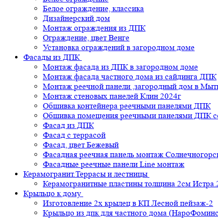
Белое ограждение, классика
Дизайнерский дом
Монтаж ограждения из ДПК
Ограждение, цвет Венге
Установка ограждений в загородном доме
Фасады из ДПК
Монтаж фасада из ДПК в загородном доме
Монтаж фасада частного дома из сайдинга ДПК
Монтаж реечной панели ,загородный дом в Мы
Монтаж стеновых панелей Клин 2024г
Обшивка контейнера реечными панелями ДПК
Обшивка помещения реечными панелями ДПК се
Фасад из ДПК
Фасад с террасой
Фасад, цвет Бежевый
Фасадная реечная панель монтаж Солнечногорс
Фасадные реечные панели Line монтаж
Керамогранит.Террасы и лестницы
Керамогранитные пластины толщина 2см Истра.
Крыльцо к дому
Изготовление 2х крылец в КП Лесной пейзаж-2
Крыльцо из дпк для частного дома (НароФоминс