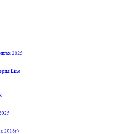
тищах 2025
рия Line
к
2025
к 2018г)