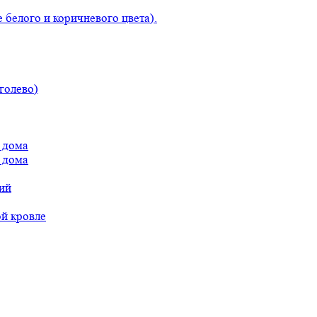
 белого и коричневого цвета).
голево)
 дома
 дома
ий
ой кровле