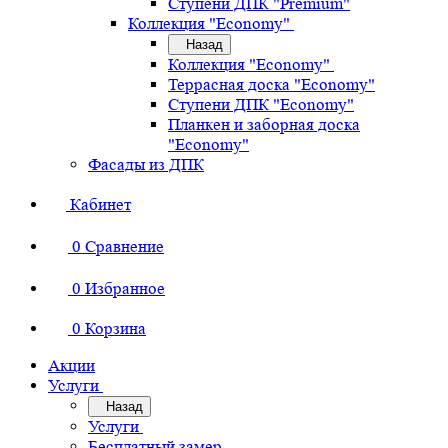
Ступени ДПК "Premium"
Коллекция "Economy"
Назад
Коллекция "Economy"
Террасная доска "Economy"
Ступени ДПК "Economy"
Планкен и заборная доска
"Economy"
Фасады из ДПК
Кабинет
0
Сравнение
0
Избранное
0
Корзина
Акции
Услуги
Назад
Услуги
Бесплатный замер