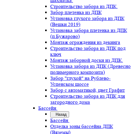
шахматка.
Строительство забора из ДПК.
Забор плетенка из ДПК
Установка глухого забора из ДПК
(Вешки 2019)
Установка забора плетенка из ДПК
(п.Бужарово)
Монтаж ограждения из декинга
Строительство забора из ДПК под
ключ
Монтаж заборной доски из ДПК.
Установка забора из ДПК (Древесно
полимерного композита)
Забор "глухой" на Рублево-
Успенском шоссе
Забор с автоматикой, цвет Графит
Строительство забора из ДПК для
загородного дома
Бассейн
Назад
Бассейн
Отделка зоны бассейна ДПК
(Вяземы)