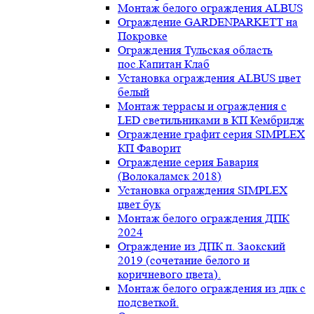
Монтаж белого ограждения ALBUS
Ограждение GARDENPARKETT на
Покровке
Ограждения Тульская область
пос.Капитан Клаб
Установка ограждения ALBUS цвет
белый
Монтаж террасы и ограждения с
LED светильниками в КП Кембридж
Ограждение графит серия SIMPLEX
КП Фаворит
Ограждение серия Бавария
(Волокаламск 2018)
Установка ограждения SIMPLEX
цвет бук
Монтаж белого ограждения ДПК
2024
Ограждение из ДПК п. Заокский
2019 (сочетание белого и
коричневого цвета).
Монтаж белого ограждения из дпк с
подсветкой.