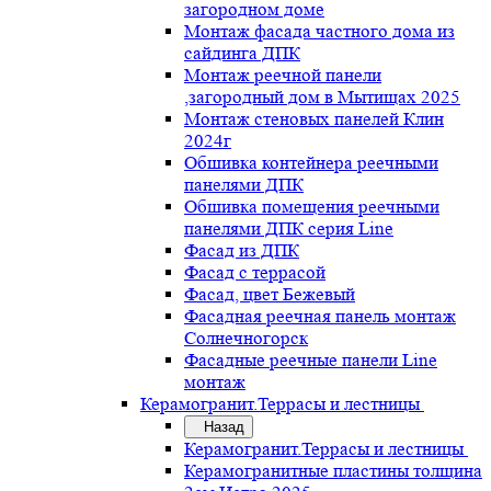
загородном доме
Монтаж фасада частного дома из
сайдинга ДПК
Монтаж реечной панели
,загородный дом в Мытищах 2025
Монтаж стеновых панелей Клин
2024г
Обшивка контейнера реечными
панелями ДПК
Обшивка помещения реечными
панелями ДПК серия Line
Фасад из ДПК
Фасад с террасой
Фасад, цвет Бежевый
Фасадная реечная панель монтаж
Солнечногорск
Фасадные реечные панели Line
монтаж
Керамогранит.Террасы и лестницы
Назад
Керамогранит.Террасы и лестницы
Керамогранитные пластины толщина