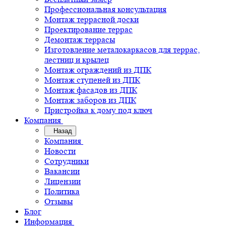
Профессиональная консультация
Монтаж террасной доски
Проектирование террас
Демонтаж террасы
Изготовление металокаркасов для террас,
лестниц и крылец
Монтаж ограждений из ДПК
Монтаж ступеней из ДПК
Монтаж фасадов из ДПК
Монтаж заборов из ДПК
Пристройка к дому под ключ
Компания
Назад
Компания
Новости
Сотрудники
Вакансии
Лицензии
Политика
Отзывы
Блог
Информация