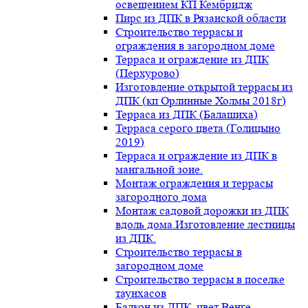
освещением КП Кембридж
Пирс из ДПК в Рязанской области
Строительство террасы и
ограждения в загородном доме
Терраса и ограждение из ДПК
(Перхурово)
Изготовление открытой террасы из
ДПК (кп Орлинные Холмы 2018г)
Терраса из ДПК (Балашиха)
Терраса серого цвета (Голицыно
2019)
Терраса и ограждение из ДПК в
мангальной зоне.
Монтаж ограждения и террасы
загородного дома
Монтаж садовой дорожки из ДПК
вдоль дома.Изготовление лестницы
из ДПК.
Строительство террасы в
загородном доме
Строительство террасы в поселке
таунхасов
Балкон из ДПК, цвет Венге