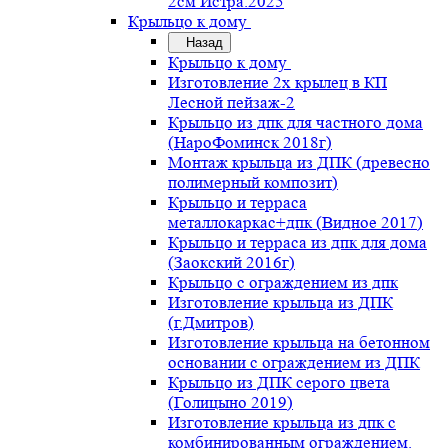
2см Истра.2025
Крыльцо к дому
Назад
Крыльцо к дому
Изготовление 2х крылец в КП
Лесной пейзаж-2
Крыльцо из дпк для частного дома
(НароФоминск 2018г)
Монтаж крыльца из ДПК (древесно
полимерный композит)
Крыльцо и терраса
металлокаркас+дпк (Видное 2017)
Крыльцо и терраса из дпк для дома
(Заокский 2016г)
Крыльцо с ограждением из дпк
Изготовление крыльца из ДПК
(г.Дмитров)
Изготовление крыльца на бетонном
основании с ограждением из ДПК
Крыльцо из ДПК серого цвета
(Голицыно 2019)
Изготовление крыльца из дпк с
комбинированным ограждением.