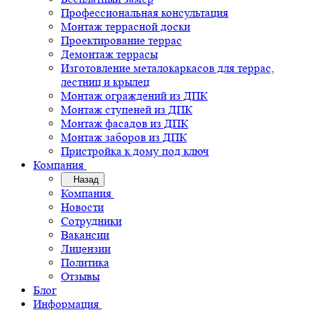
Профессиональная консультация
Монтаж террасной доски
Проектирование террас
Демонтаж террасы
Изготовление металокаркасов для террас,
лестниц и крылец
Монтаж ограждений из ДПК
Монтаж ступеней из ДПК
Монтаж фасадов из ДПК
Монтаж заборов из ДПК
Пристройка к дому под ключ
Компания
Назад
Компания
Новости
Сотрудники
Вакансии
Лицензии
Политика
Отзывы
Блог
Информация