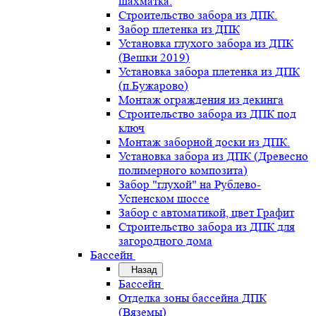
шахматка.
Строительство забора из ДПК.
Забор плетенка из ДПК
Установка глухого забора из ДПК
(Вешки 2019)
Установка забора плетенка из ДПК
(п.Бужарово)
Монтаж ограждения из декинга
Строительство забора из ДПК под
ключ
Монтаж заборной доски из ДПК.
Установка забора из ДПК (Древесно
полимерного композита)
Забор "глухой" на Рублево-
Успенском шоссе
Забор с автоматикой, цвет Графит
Строительство забора из ДПК для
загородного дома
Бассейн
Назад
Бассейн
Отделка зоны бассейна ДПК
(Вяземы)