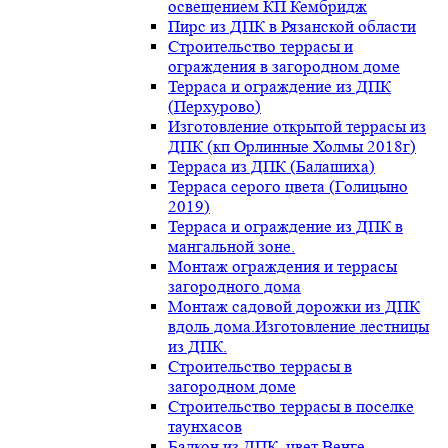
освещением КП Кембридж
Пирс из ДПК в Рязанской области
Строительство террасы и
ограждения в загородном доме
Терраса и ограждение из ДПК
(Перхурово)
Изготовление открытой террасы из
ДПК (кп Орлинные Холмы 2018г)
Терраса из ДПК (Балашиха)
Терраса серого цвета (Голицыно
2019)
Терраса и ограждение из ДПК в
мангальной зоне.
Монтаж ограждения и террасы
загородного дома
Монтаж садовой дорожки из ДПК
вдоль дома.Изготовление лестницы
из ДПК.
Строительство террасы в
загородном доме
Строительство террасы в поселке
таунхасов
Балкон из ДПК, цвет Венге