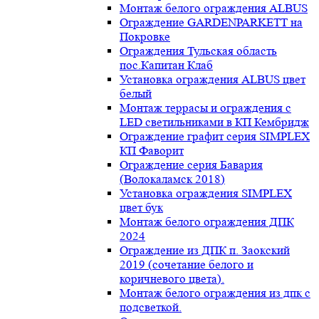
Монтаж белого ограждения ALBUS
Ограждение GARDENPARKETT на
Покровке
Ограждения Тульская область
пос.Капитан Клаб
Установка ограждения ALBUS цвет
белый
Монтаж террасы и ограждения с
LED светильниками в КП Кембридж
Ограждение графит серия SIMPLEX
КП Фаворит
Ограждение серия Бавария
(Волокаламск 2018)
Установка ограждения SIMPLEX
цвет бук
Монтаж белого ограждения ДПК
2024
Ограждение из ДПК п. Заокский
2019 (сочетание белого и
коричневого цвета).
Монтаж белого ограждения из дпк с
подсветкой.