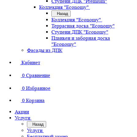
Ступени ДПК "Premium"
Коллекция "Economy"
Назад
Коллекция "Economy"
Террасная доска "Economy"
Ступени ДПК "Economy"
Планкен и заборная доска
"Economy"
Фасады из ДПК
Кабинет
0
Сравнение
0
Избранное
0
Корзина
Акции
Услуги
Назад
Услуги
Бесплатный замер