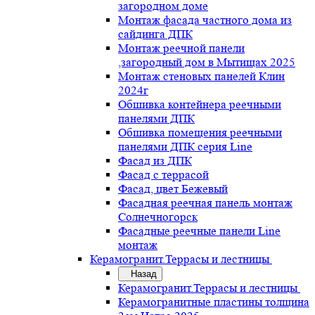
загородном доме
Монтаж фасада частного дома из
сайдинга ДПК
Монтаж реечной панели
,загородный дом в Мытищах 2025
Монтаж стеновых панелей Клин
2024г
Обшивка контейнера реечными
панелями ДПК
Обшивка помещения реечными
панелями ДПК серия Line
Фасад из ДПК
Фасад с террасой
Фасад, цвет Бежевый
Фасадная реечная панель монтаж
Солнечногорск
Фасадные реечные панели Line
монтаж
Керамогранит.Террасы и лестницы
Назад
Керамогранит.Террасы и лестницы
Керамогранитные пластины толщина