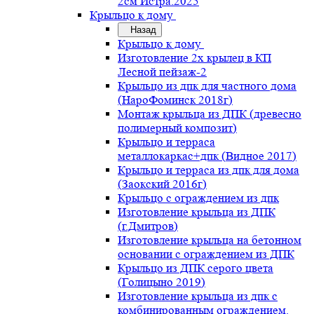
2см Истра.2025
Крыльцо к дому
Назад
Крыльцо к дому
Изготовление 2х крылец в КП
Лесной пейзаж-2
Крыльцо из дпк для частного дома
(НароФоминск 2018г)
Монтаж крыльца из ДПК (древесно
полимерный композит)
Крыльцо и терраса
металлокаркас+дпк (Видное 2017)
Крыльцо и терраса из дпк для дома
(Заокский 2016г)
Крыльцо с ограждением из дпк
Изготовление крыльца из ДПК
(г.Дмитров)
Изготовление крыльца на бетонном
основании с ограждением из ДПК
Крыльцо из ДПК серого цвета
(Голицыно 2019)
Изготовление крыльца из дпк с
комбинированным ограждением.