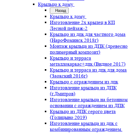
Крыльцо к дому
Назад
Крыльцо к дому
Изготовление 2х крылец в КП
Лесной пейзаж-2
Крыльцо из дпк для частного дома
(НароФоминск 2018г)
Монтаж крыльца из ДПК (древесно
полимерный композит)
Крыльцо и терраса
металлокаркас+дпк (Видное 2017)
Крыльцо и терраса из дпк для дома
(Заокский 2016г)
Крыльцо с ограждением из дпк
Изготовление крыльца из ДПК
(г.Дмитров)
Изготовление крыльца на бетонном
основании с ограждением из ДПК
Крыльцо из ДПК серого цвета
(Голицыно 2019)
Изготовление крыльца из дпк с
комбинированным ограждением.