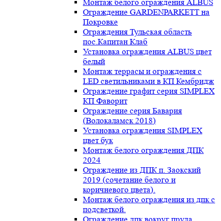
Монтаж белого ограждения ALBUS
Ограждение GARDENPARKETT на
Покровке
Ограждения Тульская область
пос.Капитан Клаб
Установка ограждения ALBUS цвет
белый
Монтаж террасы и ограждения с
LED светильниками в КП Кембридж
Ограждение графит серия SIMPLEX
КП Фаворит
Ограждение серия Бавария
(Волокаламск 2018)
Установка ограждения SIMPLEX
цвет бук
Монтаж белого ограждения ДПК
2024
Ограждение из ДПК п. Заокский
2019 (сочетание белого и
коричневого цвета).
Монтаж белого ограждения из дпк с
подсветкой.
Ограждение дпк вокруг пруда