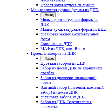
Лесная сказка
Проект зоны отдыха на крыше
Малые архитектурные формы из ДПК
Назад
Малые архитектурные формы из
ДПК
Малые архитектурные формы и ДПК
Установка малых архитектурных
форм
Скамейка из ДПК
МАФ из ДПК, цвет Венге
Проекты заборов из ДПК
Назад
Проекты заборов из ДПК
Забор из доски ДПК на кирпичных
столбах
Забор из древесно-полимерной
доски
Элитный забор (плетенка, плетеный
забор) из доски ДПК
Установка забора из ДПК .
Забор из ДПК. Вертикальная
шахматка.