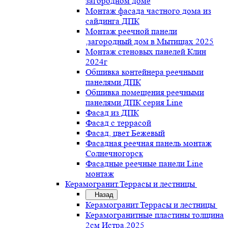
загородном доме
Монтаж фасада частного дома из
сайдинга ДПК
Монтаж реечной панели
,загородный дом в Мытищах 2025
Монтаж стеновых панелей Клин
2024г
Обшивка контейнера реечными
панелями ДПК
Обшивка помещения реечными
панелями ДПК серия Line
Фасад из ДПК
Фасад с террасой
Фасад, цвет Бежевый
Фасадная реечная панель монтаж
Солнечногорск
Фасадные реечные панели Line
монтаж
Керамогранит.Террасы и лестницы
Назад
Керамогранит.Террасы и лестницы
Керамогранитные пластины толщина
2см Истра.2025