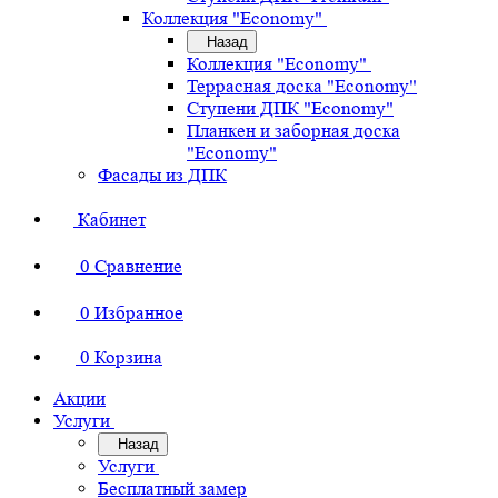
Коллекция "Economy"
Назад
Коллекция "Economy"
Террасная доска "Economy"
Ступени ДПК "Economy"
Планкен и заборная доска
"Economy"
Фасады из ДПК
Кабинет
0
Сравнение
0
Избранное
0
Корзина
Акции
Услуги
Назад
Услуги
Бесплатный замер