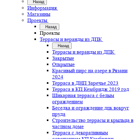
Назад
Информация
Магазины
Проекты
Назад
Проекты
Террасы и веранды из ДПК
Назад
Террасы и веранды из ДПК
Закрытые
Открытые
Красивый пирс на озере в Рязани
2024
Терраса в ДНП Заречье 2023
Терраса в КП Кембридж 2019 год
Шикарная терраса с белым
ограждением
Беседка и ограждение дпк вокруг
пруда
Строительство террасы и крыльца в
частном доме
Терраса с декоративным
освещением КП Кембридж