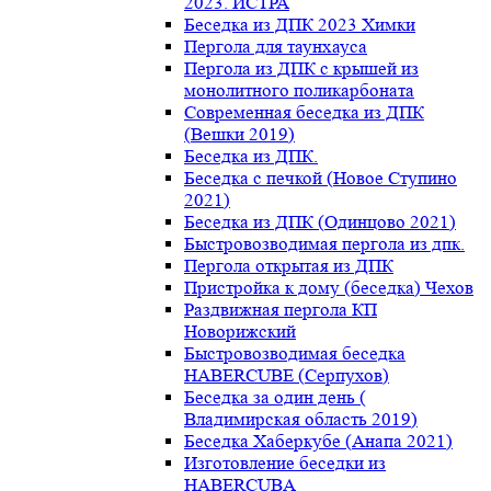
2023. ИСТРА
Беседка из ДПК 2023 Химки
Пергола для таунхауса
Пергола из ДПК с крышей из
монолитного поликарбоната
Современная беседка из ДПК
(Вешки 2019)
Беседка из ДПК.
Беседка с печкой (Новое Ступино
2021)
Беседка из ДПК (Одинцово 2021)
Быстровозводимая пергола из дпк.
Пергола открытая из ДПК
Пристройка к дому (беседка) Чехов
Раздвижная пергола КП
Новорижский
Быстровозводимая беседка
HABERCUBE (Серпухов)
Беседка за один день (
Владимирская область 2019)
Беседка Хаберкубе (Анапа 2021)
Изготовление беседки из
HABERCUBA