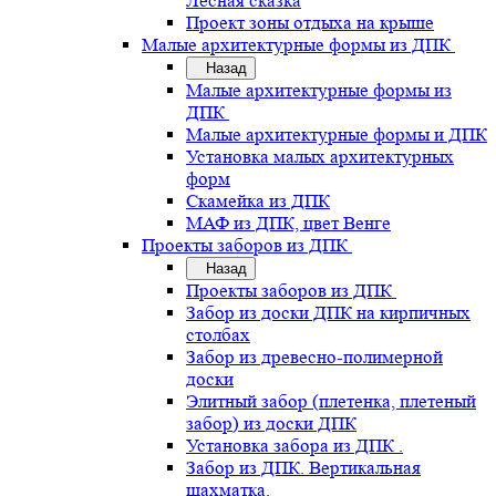
Лесная сказка
Проект зоны отдыха на крыше
Малые архитектурные формы из ДПК
Назад
Малые архитектурные формы из
ДПК
Малые архитектурные формы и ДПК
Установка малых архитектурных
форм
Скамейка из ДПК
МАФ из ДПК, цвет Венге
Проекты заборов из ДПК
Назад
Проекты заборов из ДПК
Забор из доски ДПК на кирпичных
столбах
Забор из древесно-полимерной
доски
Элитный забор (плетенка, плетеный
забор) из доски ДПК
Установка забора из ДПК .
Забор из ДПК. Вертикальная
шахматка.