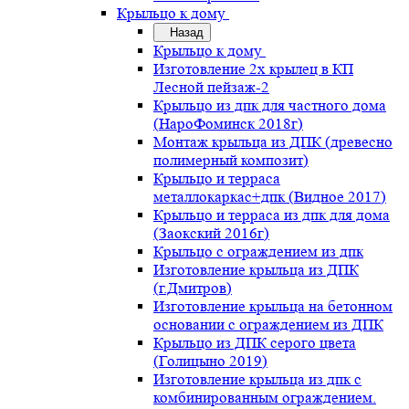
Крыльцо к дому
Назад
Крыльцо к дому
Изготовление 2х крылец в КП
Лесной пейзаж-2
Крыльцо из дпк для частного дома
(НароФоминск 2018г)
Монтаж крыльца из ДПК (древесно
полимерный композит)
Крыльцо и терраса
металлокаркас+дпк (Видное 2017)
Крыльцо и терраса из дпк для дома
(Заокский 2016г)
Крыльцо с ограждением из дпк
Изготовление крыльца из ДПК
(г.Дмитров)
Изготовление крыльца на бетонном
основании с ограждением из ДПК
Крыльцо из ДПК серого цвета
(Голицыно 2019)
Изготовление крыльца из дпк с
комбинированным ограждением.