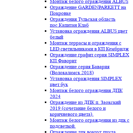
Монтаж белого ограждения ALBUS
Ограждение GARDENPARKETT на
Покровке
Ограждения Тульская область
пос.Капитан Клаб
Установка ограждения ALBUS цвет
белый
Монтаж террасы и ограждения с
LED светильниками в КП Кембридж
Ограждение графит серия SIMPLEX
КП Фаворит
Ограждение серия Бавария
(Волокаламск 2018)
Установка ограждения SIMPLEX
цвет бук
Монтаж белого ограждения ДПК
2024
Ограждение из ДПК п. Заокский
2019 (сочетание белого и
коричневого цвета).
Монтаж белого ограждения из дпк с
подсветкой.
Ограждение дпк вокруг пруда