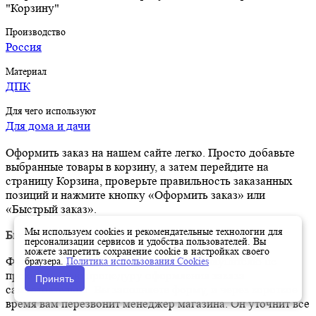
"Корзину"
Производство
Россия
Материал
ДПК
Для чего используют
Для дома и дачи
Оформить заказ на нашем сайте легко. Просто добавьте
выбранные товары в корзину, а затем перейдите на
страницу Корзина, проверьте правильность заказанных
позиций и нажмите кнопку «Оформить заказ» или
«Быстрый заказ».
Мы используем cookies и рекомендательные технологии для
Быстрый заказ
персонализации сервисов и удобства пользователей. Вы
можете запретить сохранение cookie в настройках своего
Функция «Быстрый заказ» позволяет покупателю не
браузера.
Политика использования Cookies
проходить всю процедуру оформления заказа
Принять
самостоятельно. Вы заполняете форму, и через короткое
время вам перезвонит менеджер магазина. Он уточнит все