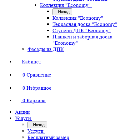
Коллекция "Economy"
Назад
Коллекция "Economy"
Террасная доска "Economy"
Ступени ДПК "Economy"
Планкен и заборная доска
"Economy"
Фасады из ДПК
Кабинет
0
Сравнение
0
Избранное
0
Корзина
Акции
Услуги
Назад
Услуги
Бесплатный замер