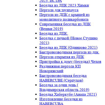
2023. ИСТРА
Беседка из ДПК 2023 Химки
Пергола для таунхауса
Пергола из ДПК с крышей из
монолитного поликарбоната
Современная беседка из ДПК
(Вешки 2019)
Беседка из ДПК.
Беседка с печкой (Новое Ступино
2021)
Беседка из ДПК (Одинцово 2021)
Быстровозводимая пергола из дпк.
Пергола открытая из ДПК
Пристройка к дому (беседка) Чехов
Раздвижная пергола КП
Новорижский
Быстровозводимая беседка
HABERCUBE (Серпухов)
Беседка за один день (
Владимирская область 2019)
Беседка Хаберкубе (Анапа 2021)
Изготовление беседки из
HABERCUBA