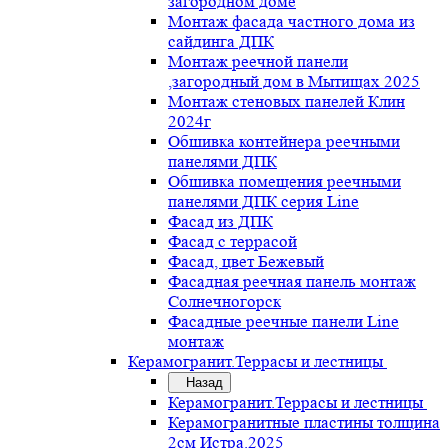
загородном доме
Монтаж фасада частного дома из
сайдинга ДПК
Монтаж реечной панели
,загородный дом в Мытищах 2025
Монтаж стеновых панелей Клин
2024г
Обшивка контейнера реечными
панелями ДПК
Обшивка помещения реечными
панелями ДПК серия Line
Фасад из ДПК
Фасад с террасой
Фасад, цвет Бежевый
Фасадная реечная панель монтаж
Солнечногорск
Фасадные реечные панели Line
монтаж
Керамогранит.Террасы и лестницы
Назад
Керамогранит.Террасы и лестницы
Керамогранитные пластины толщина
2см Истра.2025