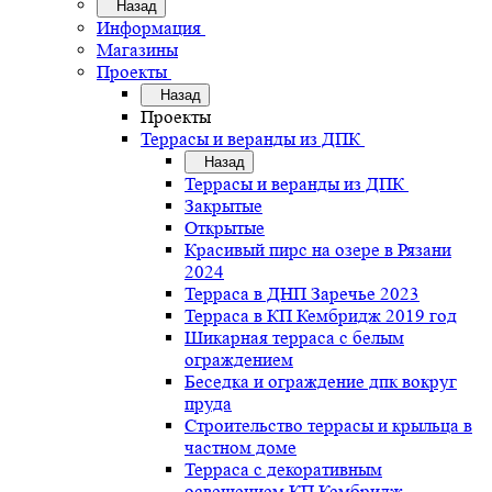
Назад
Информация
Магазины
Проекты
Назад
Проекты
Террасы и веранды из ДПК
Назад
Террасы и веранды из ДПК
Закрытые
Открытые
Красивый пирс на озере в Рязани
2024
Терраса в ДНП Заречье 2023
Терраса в КП Кембридж 2019 год
Шикарная терраса с белым
ограждением
Беседка и ограждение дпк вокруг
пруда
Строительство террасы и крыльца в
частном доме
Терраса с декоративным
освещением КП Кембридж